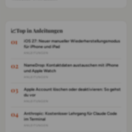
durch die wichtigsten Funktionen des Assistenten.
📈
Top in Anleitungen
iOS 27: Neuer manueller Wiederherstellungsmodus
für iPhone und iPad
ANLEITUNGEN
NameDrop: Kontaktdaten austauschen mit iPhone
und Apple Watch
ANLEITUNGEN
Apple Account löschen oder deaktivieren: So gehst
du vor
ANLEITUNGEN
Anthropic: Kostenloser Lehrgang für Claude Code
im Terminal
ANLEITUNGEN