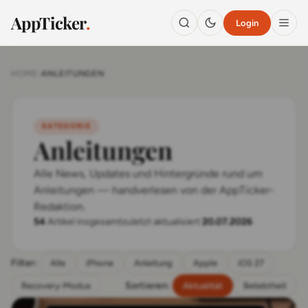
AppTicker
.
Login
HOME
›
ANLEITUNGEN
KATEGORIE
Anleitungen
Alle News, Updates und Hintergründe rund um
Anleitungen — handverlesen von der AppTicker-
Redaktion.
54
Artikel insgesamt
zuletzt aktualisiert
20.07.2026
Filter:
Alle
iPhone
Anleitung
Apple
iOS 27
Sortieren:
Recovery-Modus
Aktualität
Beliebtheit