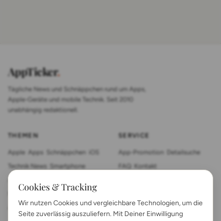
AppTicker
.
Tägliche News und Schnäppchen rund um Apps,
Apple-Geräte und mobile Technik. Seit 2010
unabhängig redaktionell.
THEMEN
SERVICE
Apple
Apps
Schnäppchen
iOS
App-Promotion
Detailsuche
Technik News
Smartphone
FAQ
Kontakt
App Review
Sonstiges
Tablet
Cookies & Tracking
Mac News
Smartwatch
Wir nutzen Cookies und vergleichbare Technologien, um die
Anleitungen
Gadgets
Seite zuverlässig auszuliefern. Mit Deiner Einwilligung