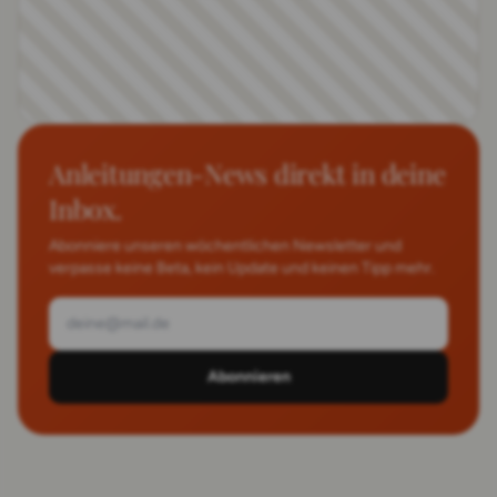
Anleitungen-News direkt in deine
Inbox.
Abonniere unseren wöchentlichen Newsletter und
verpasse keine Beta, kein Update und keinen Tipp mehr.
Abonnieren