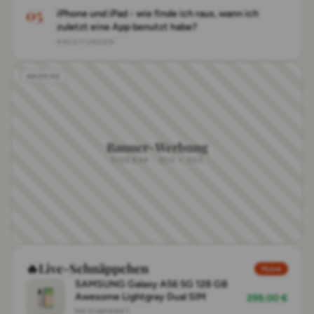
iPhone und iPad - wie finde ich raus, wann ich
zuletzt eine App benutzt habe?
ANLEITUNGEN
Banner-Werbung
SIDEBAR · 300 × 250
🔥
Live-Schnäppchen
Live
SAMSUNG Galaxy A56 5G 128 GB
Awesome Lightgray Dual SIM
299,00 €
MEDIAMARKT