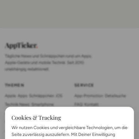
AppTicker
.
Tägliche News und Schnäppchen rund um Apps,
Apple-Geräte und mobile Technik. Seit 2010
unabhängig redaktionell.
THEMEN
SERVICE
Apple
Apps
Schnäppchen
iOS
App-Promotion
Detailsuche
Technik News
Smartphone
FAQ
Kontakt
App Review
Sonstiges
Tablet
Cookies & Tracking
Mac News
Smartwatch
Wir nutzen Cookies und vergleichbare Technologien, um die
Anleitungen
Gadgets
Seite zuverlässig auszuliefern. Mit Deiner Einwilligung