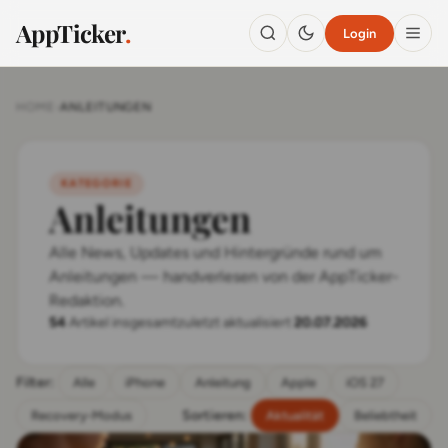
AppTicker
.
Login
HOME
›
ANLEITUNGEN
KATEGORIE
Anleitungen
Alle News, Updates und Hintergründe rund um
Anleitungen — handverlesen von der AppTicker-
Redaktion.
54
Artikel insgesamt
zuletzt aktualisiert
20.07.2026
Filter:
Alle
iPhone
Anleitung
Apple
iOS 27
Sortieren:
Recovery-Modus
Aktualität
Beliebtheit