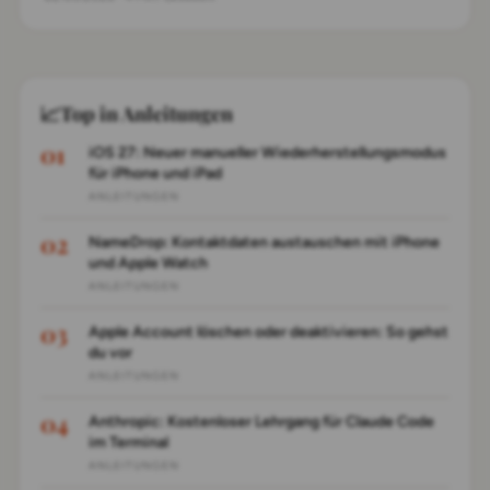
persönliche Profil lässt sich über den Contact
Poster anpassen, wobei die Datenauswahl granular
steuerbar ist. Bei Störungen durch andere
Naherfassungsfunktionen hilft ein Geräte-
📈
Top in Anleitungen
Neustart; eine vollständige Deaktivierung ist über
die AirDrop-Einstellungen möglich.
iOS 27: Neuer manueller Wiederherstellungsmodus
für iPhone und iPad
ANLEITUNGEN
NameDrop: Kontaktdaten austauschen mit iPhone
und Apple Watch
ANLEITUNGEN
Apple Account löschen oder deaktivieren: So gehst
du vor
ANLEITUNGEN
Anthropic: Kostenloser Lehrgang für Claude Code
im Terminal
ANLEITUNGEN