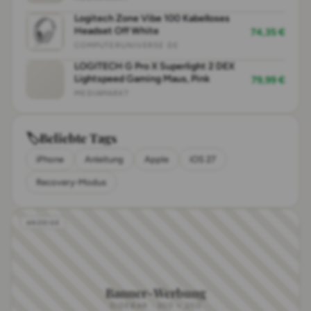
Logitech Zone Vibe 100 Kabelloses
Headset Off White
74,35 €
COMPUTERUNIVERSE DE
LOGITECH G Pro X Superlight 2 DEX
Lightspeed Gaming Maus, Pink
79,99 €
MEDIAMARKT
🏷
Beliebte Tags
iPhone
Anleitung
Apple
iOS 27
Recovery-Modus
Banner-Werbung
SIDEBAR · 300 × 250