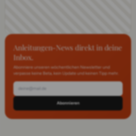
Anleitungen-News direkt in deine
Inbox.
Abonniere unseren wöchentlichen Newsletter und
verpasse keine Beta, kein Update und keinen Tipp mehr.
Abonnieren