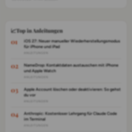
persönliche Profil lässt sich über den Contact
Poster anpassen, wobei die Datenauswahl granular
steuerbar ist. Bei Störungen durch andere
Naherfassungsfunktionen hilft ein Geräte-
📈
Top in Anleitungen
Neustart; eine vollständige Deaktivierung ist über
die AirDrop-Einstellungen möglich.
iOS 27: Neuer manueller Wiederherstellungsmodus
für iPhone und iPad
ANLEITUNGEN
NameDrop: Kontaktdaten austauschen mit iPhone
und Apple Watch
ANLEITUNGEN
Apple Account löschen oder deaktivieren: So gehst
du vor
ANLEITUNGEN
Anthropic: Kostenloser Lehrgang für Claude Code
im Terminal
ANLEITUNGEN