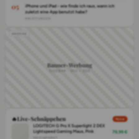
iPhone und iPad - wie finde ich raus, wann ich
zuletzt eine App benutzt habe?
ANLEITUNGEN
Banner-Werbung
SIDEBAR · 300 × 250
🔥
Live-Schnäppchen
Live
LOGITECH G Pro X Superlight 2 DEX
Lightspeed Gaming Maus, Pink
79,99 €
MEDIAMARKT