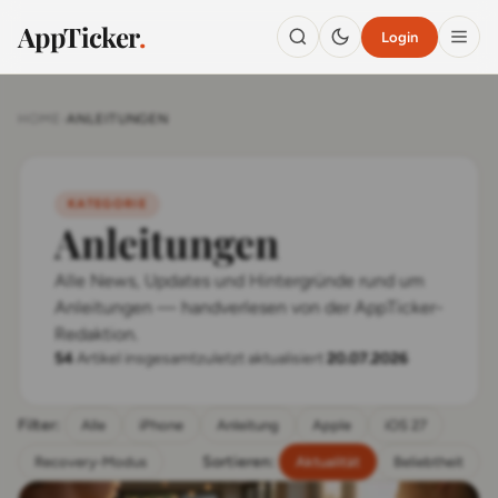
AppTicker
.
Login
HOME
›
ANLEITUNGEN
KATEGORIE
Anleitungen
Alle News, Updates und Hintergründe rund um
Anleitungen — handverlesen von der AppTicker-
Redaktion.
54
Artikel insgesamt
zuletzt aktualisiert
20.07.2026
Filter:
Alle
iPhone
Anleitung
Apple
iOS 27
Sortieren:
Recovery-Modus
Aktualität
Beliebtheit