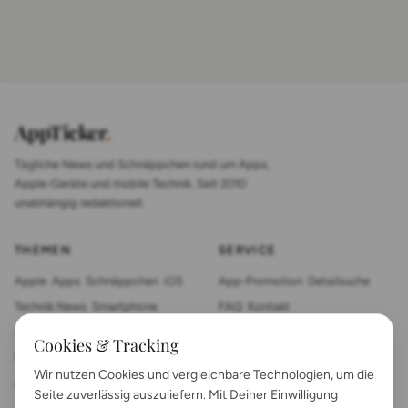
AppTicker
.
Tägliche News und Schnäppchen rund um Apps,
Apple-Geräte und mobile Technik. Seit 2010
unabhängig redaktionell.
THEMEN
SERVICE
Apple
Apps
Schnäppchen
iOS
App-Promotion
Detailsuche
Technik News
Smartphone
FAQ
Kontakt
App Review
Sonstiges
Tablet
Cookies & Tracking
Mac News
Smartwatch
Wir nutzen Cookies und vergleichbare Technologien, um die
Anleitungen
Gadgets
Seite zuverlässig auszuliefern. Mit Deiner Einwilligung