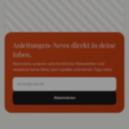
Anleitungen-News direkt in deine
Inbox.
Abonniere unseren wöchentlichen Newsletter und
verpasse keine Beta, kein Update und keinen Tipp mehr.
Abonnieren