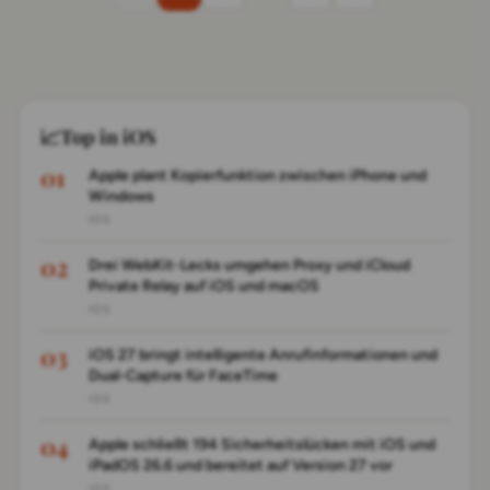
📈
Top in iOS
Apple plant Kopierfunktion zwischen iPhone und
Windows
IOS
Drei WebKit-Lecks umgehen Proxy und iCloud
Private Relay auf iOS und macOS
IOS
iOS 27 bringt intelligente Anrufinformationen und
Dual-Capture für FaceTime
IOS
Apple schließt 194 Sicherheitslücken mit iOS und
iPadOS 26.6 und bereitet auf Version 27 vor
IOS