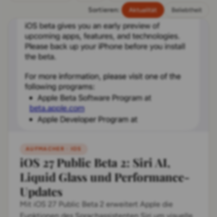
Sortieren:
Aktualität
Beliebtheit
AUFMACHER · IOS
iOS 27 Public Beta 2: Siri AI,
Liquid Glass und Performance-
Updates
Mit iOS 27 Public Beta 2 erweitert Apple die
Funktionen des Sprachassistenten Siri um visuelle