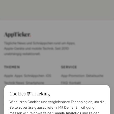
AppTicker
.
Tägliche News und Schnäppchen rund um Apps,
Apple-Geräte und mobile Technik. Seit 2010
unabhängig redaktionell.
THEMEN
SERVICE
Apple
Apps
Schnäppchen
iOS
App-Promotion
Detailsuche
Technik News
Smartphone
FAQ
Kontakt
App Review
Sonstiges
Tablet
Cookies & Tracking
Mac News
Smartwatch
Wir nutzen Cookies und vergleichbare Technologien, um die
Anleitungen
Gadgets
Seite zuverlässig auszuliefern. Mit Deiner Einwilligung
messen wir Reichweite per
Google Analytics
und zeigen