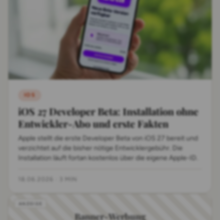
IOS
iOS 27 Developer Beta: Installation ohne
Entwickler-Abo und erste Fakten
Apple stellt die erste Developer Beta von iOS 27 bereit und
verzichtet auf die bisher nötige Entwicklergebühr. Die
Installation läuft fortan kostenlos über die eigene Apple-ID.
18.06.2026
·
3 MIN
Banner-Werbung