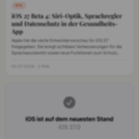
IOS
iOS 27 Beta 4: Siri-Optik, Sprachregler
und Datenschutz in der Gesundheits-
App
Apple hat die vierte Entwicklervorschau für iOS 27
freigegeben. Sie bringt sichtbare Verbesserungen für die
Sprachassistentin sowie neue Funktionen zum Schutz
persönlicher Gesundheitsdaten.
20.07.2026
·
2 MIN