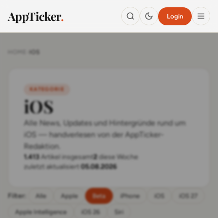
AppTicker
.
Login
HOME
›
IOS
KATEGORIE
iOS
Alle News, Updates und Hintergründe rund um
iOS — handverlesen von der AppTicker-
Redaktion.
1.413
Artikel insgesamt
2
diese Woche
zuletzt aktualisiert
05.08.2026
Filter:
Alle
Apple
Beta
iPhone
iOS
iOS 27
Apple Intelligence
iOS 26
Siri