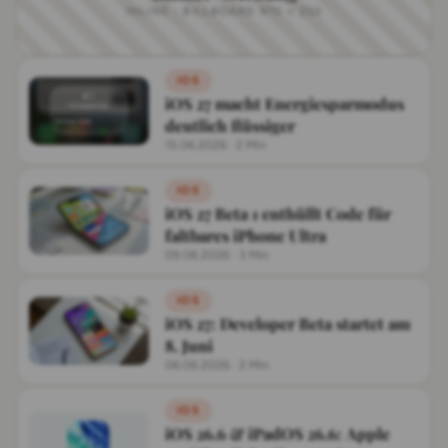
INLINE · BILLBOARD 970 × 250
IOS
iOS 27 macht Energiesparmodus
deutlich flüssiger
15.06.2026
·
2 Min
IOS
iOS 27 Beta 1 enthüllt Code für
faltbares iPhone Ultra
09.06.2026
·
3 Min
IOS
iOS 27: Developer Beta startet am
8. Juni
06.06.2026
·
2 Min
IOS
iOS 26.6 & iPadOS 26.6: Apple