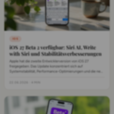
IOS
iOS 27 Beta 2 verfügbar: Siri AI, Write
with Siri und Stabilitätsverbesserungen
Apple hat die zweite Entwicklerversion von iOS 27
freigegeben. Das Update konzentriert sich auf
Systemstabilität, Performance-Optimierungen und die neue
Write with Siri-Funktion für kontextbewusstes Schreiben.
22.06.2026
·
4 MIN