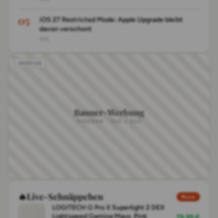
iOS 27 Restricted Mode: Apple Upgrade bleibt
davon verschont
IOS
Banner-Werbung
SIDEBAR · 300 × 250
🔥
Live-Schnäppchen
Live
LOGITECH G Pro X Superlight 2 DEX
Lightspeed Gaming Maus, Pink
79,99 €