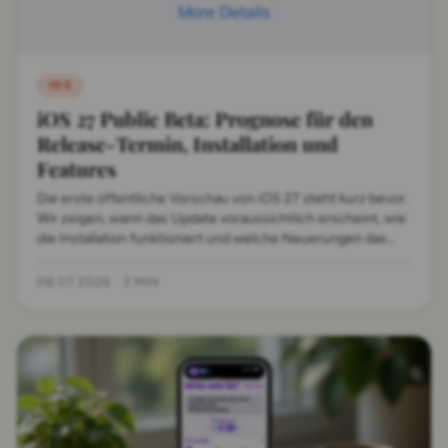
IOS
iOS 27 Public Beta: Prognose für den
Release-Termin, Installation und
Features
Die erste öffentliche Vorschau von iOS 27 steht kurz bevor.
Wir zeigen, wann das Update voraussichtlich erscheint, wie
die Installation funktioniert und welche Neuerungen das
Betriebssystem bringt.
08.07.2026
·
3 MIN