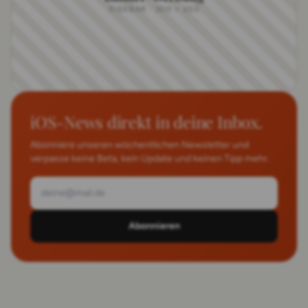
SIDEBAR · 300 × 250
iOS-News direkt in deine Inbox.
Abonniere unseren wöchentlichen Newsletter und
verpasse keine Beta, kein Update und keinen Tipp mehr.
Abonnieren