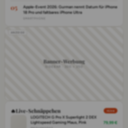
Apple-Event 2026: Gurman nennt Datum für iPhone
18 Pro und faltbares iPhone Ultra
SMARTPHONE
Banner-Werbung
SIDEBAR · 300 × 250
🔥
Live-Schnäppchen
Live
LOGITECH G Pro X Superlight 2 DEX
Lightspeed Gaming Maus, Pink
79,99 €