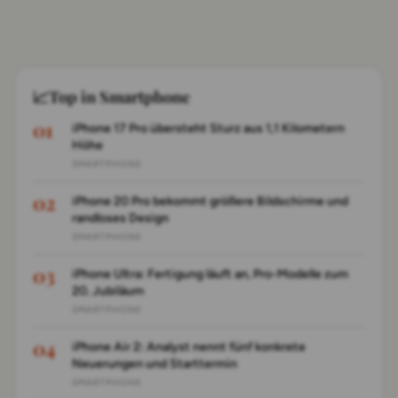
📈
Top in Smartphone
iPhone 17 Pro übersteht Sturz aus 1,1 Kilometern
Höhe
SMARTPHONE
iPhone 20 Pro bekommt größere Bildschirme und
randloses Design
SMARTPHONE
iPhone Ultra: Fertigung läuft an, Pro-Modelle zum
20. Jubiläum
SMARTPHONE
iPhone Air 2: Analyst nennt fünf konkrete
Neuerungen und Starttermin
SMARTPHONE