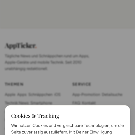
AppTicker
.
Tägliche News und Schnäppchen rund um Apps,
Apple-Geräte und mobile Technik. Seit 2010
unabhängig redaktionell.
THEMEN
SERVICE
Apple
Apps
Schnäppchen
iOS
App-Promotion
Detailsuche
Technik News
Smartphone
FAQ
Kontakt
App Review
Sonstiges
Tablet
Cookies & Tracking
Mac News
Smartwatch
Wir nutzen Cookies und vergleichbare Technologien, um die
Anleitungen
Gadgets
Seite zuverlässig auszuliefern. Mit Deiner Einwilligung