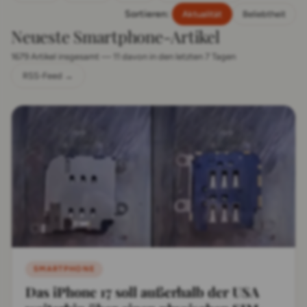
Sortieren:
Aktualität
Beliebtheit
Neueste Smartphone-Artikel
1679 Artikel insgesamt — 11 davon in den letzten 7 Tagen
RSS-Feed →
SMARTPHONE
Das iPhone 17 soll außerhalb der USA