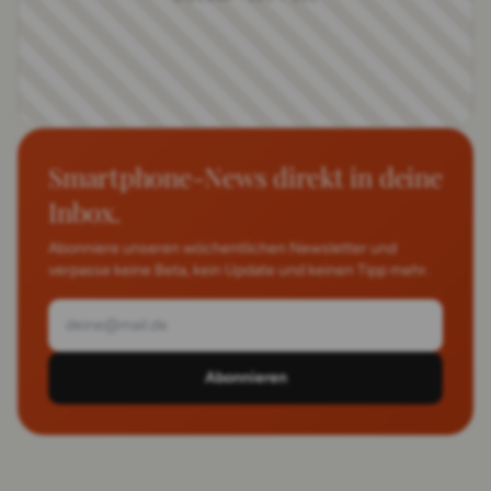
Smartphone-News direkt in deine
Inbox.
Abonniere unseren wöchentlichen Newsletter und
verpasse keine Beta, kein Update und keinen Tipp mehr.
Abonnieren