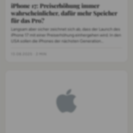
iPhone 17: Preiserhöhung immer
wahrscheinlicher, dafür mehr Speicher
für das Pro?
Langsam aber sicher zeichnet sich ab, dass der Launch des
iPhone 17 mit einer Preiserhöhung einhergehen wird. In den
USA sollen die iPhones der nächsten Generation
mindestens 50 Dollar mehr kosten.
13.08.2025
·
2 MIN