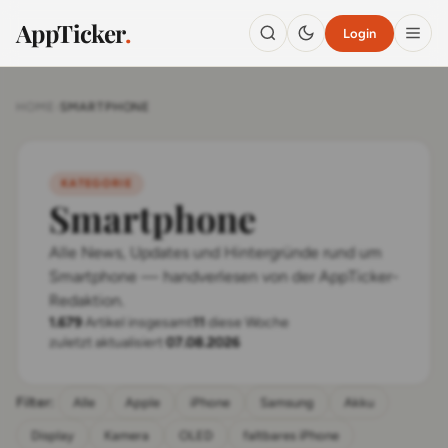
AppTicker
.
Login
HOME
›
SMARTPHONE
KATEGORIE
Smartphone
Alle News, Updates und Hintergründe rund um
Smartphone — handverlesen von der AppTicker-
Redaktion.
1.679
Artikel insgesamt
11
diese Woche
zuletzt aktualisiert
07.08.2026
Filter:
Alle
Apple
iPhone
Samsung
Akku
Display
Kamera
OLED
faltbares iPhone