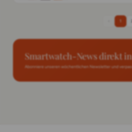
‹
1
Smartwatch-News direkt in 
Abonniere unseren wöchentlichen Newsletter und verpass