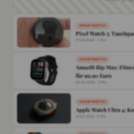
INLINE · BILL
SMARTWATCH
Pixel Watch 5: Tauchga
01.06.2026
·
2 Min
SMARTWATCH
Amazfit Bip Max: Fitne
für 99,90 Euro
20.05.2026
·
3 Min
SMARTWATCH
Apple Watch Ultra 4: K
19.05.2026
·
3 Min