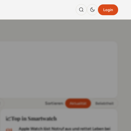
Login
Sortieren:
Aktualität
Beliebtheit
📈
Top in Smartwatch
Apple Watch löst Notruf aus und rettet Leben bei