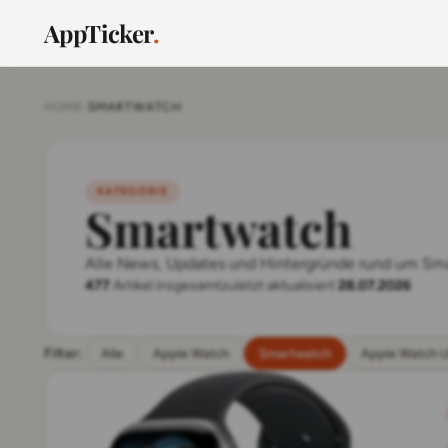
AppTicker
.
HOME
›
SMARTWATCH
KATEGORIE
Smartwatch
Alle News, Updates und Hintergründe rund um Sm
477
Artikel insgesamt
zuletzt aktualisiert
28.07.2026
Filter:
Alle
Apple Watch
Smartwatch
Apple Watch U