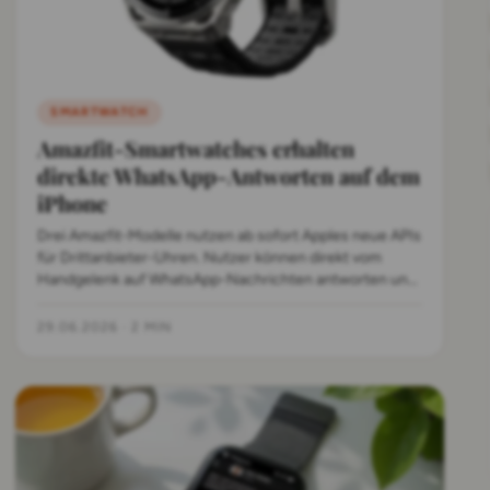
SMARTWATCH
Amazfit-Smartwatches erhalten
direkte WhatsApp-Antworten auf dem
iPhone
Drei Amazfit-Modelle nutzen ab sofort Apples neue APIs
für Drittanbieter-Uhren. Nutzer können direkt vom
Handgelenk auf WhatsApp-Nachrichten antworten und
Benachrichtigungen interaktiv bearbeiten.
29.06.2026
·
2 MIN