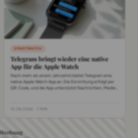
SMARTWATCH
Telegram bringt wieder eine native
App für die Apple Watch
Nach mehr als einem Jahrzehnt bietet Telegram eine
native Apple Watch App an. Die Einrichtung erfolgt per
QR-Code, und die App unterstützt Nachrichten, Medien
und Sticker direkt am Handgelenk.
10.06.2026
·
1 MIN
-Werbung