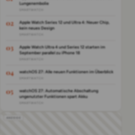
Lungenembolie
SMARTWATCH
Apple Watch Series 12 und Ultra 4: Neuer Chip,
kein neues Design
SMARTWATCH
Apple Watch Ultra 4 und Series 12 starten im
September parallel zu iPhone 18
SMARTWATCH
watchOS 27: Alle neuen Funktionen im Überblick
SMARTWATCH
watchOS 27: Automatische Abschaltung
ungenutzter Funktionen spart Akku
SMARTWATCH