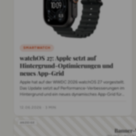
SMARTWATCH
watchOS 27: Apple setzt auf
Hintergrund-Optimierungen und
neues App-Grid
Apple hat auf der WWDC 2026 watchOS 27 vorgestellt.
Das Update setzt auf Performance-Verbesserungen im
Hintergrund und ein neues dynamisches App-Grid für
schnellere Navigation.
12.06.2026
·
3 MIN
Banner