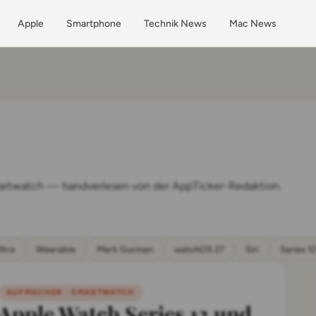
Apple
Smartphone
Technik News
Mac News
artwatch — handverlesen von der AppTicker-Redaktion.
ltra
Wearable
Mark Gurman
watchOS 27
Siri
Series 12
AUFMACHER · SMARTWATCH
Apple Watch Series 12 und