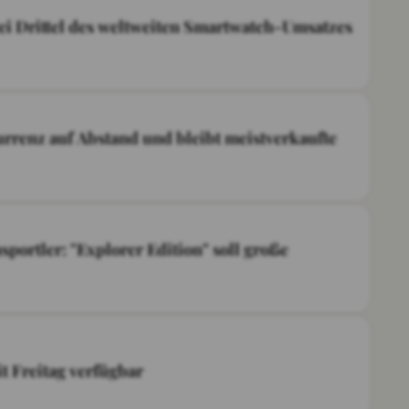
wei Drittel des weltweiten Smartwatch-Umsatzes
rrenz auf Abstand und bleibt meistverkaufte
portler: "Explorer Edition" soll große
it Freitag verfügbar