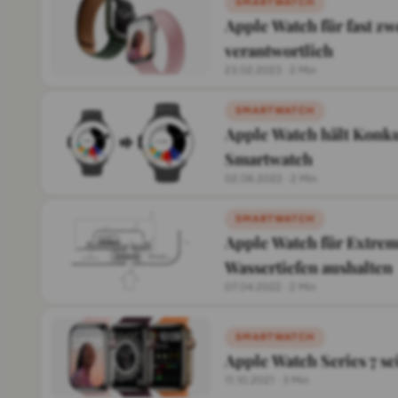
SMARTWATCH
Apple Watch für fast z
verantwortlich
23.02.2023
·
2 Min
SMARTWATCH
Apple Watch hält Konku
Smartwatch
02.06.2022
·
2 Min
SMARTWATCH
Apple Watch für Extrems
Wassertiefen aushalten
07.04.2022
·
2 Min
SMARTWATCH
Apple Watch Series 7 se
11.10.2021
·
3 Min