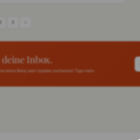
2
3
›
deine Inbox.
e keine Beta, kein Update und keinen Tipp mehr.