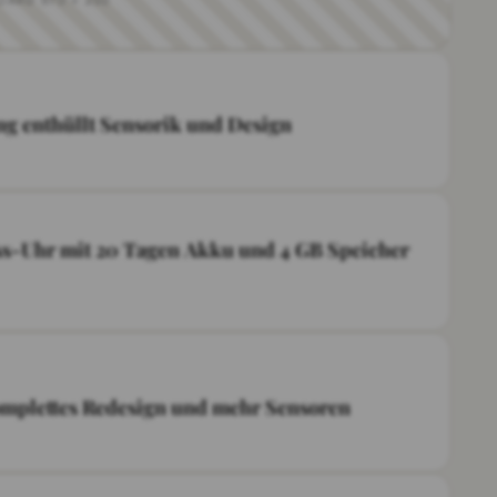
BOARD 970 × 250
ng enthüllt Sensorik und Design
ss-Uhr mit 20 Tagen Akku und 4 GB Speicher
omplettes Redesign und mehr Sensoren