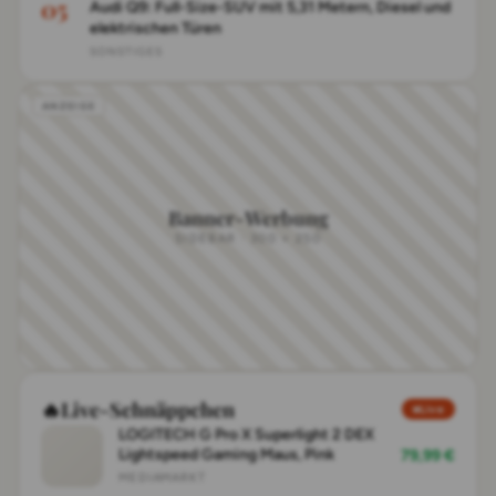
Audi Q9: Full-Size-SUV mit 5,31 Metern, Diesel und
elektrischen Türen
SONSTIGES
Banner-Werbung
SIDEBAR · 300 × 250
🔥
Live-Schnäppchen
Live
LOGITECH G Pro X Superlight 2 DEX
Lightspeed Gaming Maus, Pink
79,99 €
MEDIAMARKT