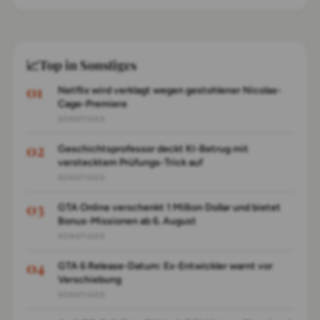
📈
Top in Sonstiges
Netflix wird verklagt wegen gestohlener Nicolas-
Cage-Premiere
SONSTIGES
Geschichtsprofessor deckt KI-Betrug mit
verstecktem Prüfungs-Trick auf
SONSTIGES
GTA Online verschenkt 1 Million Dollar und bietet
Bonus-Missionen ab 6. August
SONSTIGES
GTA 6 Release-Datum: Ex-Entwickler warnt vor
Verschiebung
SONSTIGES