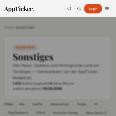
AppTicker
.
Login
HOME
›
SONSTIGES
KATEGORIE
Sonstiges
Alle News, Updates und Hintergründe rund um
Sonstiges — handverlesen von der AppTicker-
Redaktion.
1.412
Artikel insgesamt
4
diese Woche
zuletzt aktualisiert
06.08.2026
Filter:
Alle
Netflix
Datenschutz
Polizei
KI
PlayStation 5
GTA 6
Rockstar Games
Xbox Series X