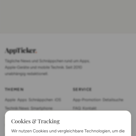
AppTicker
.
Tägliche News und Schnäppchen rund um Apps,
Apple-Geräte und mobile Technik. Seit 2010
unabhängig redaktionell.
THEMEN
SERVICE
Apple
Apps
Schnäppchen
iOS
App-Promotion
Detailsuche
Technik News
Smartphone
FAQ
Kontakt
App Review
Sonstiges
Tablet
Cookies & Tracking
Mac News
Smartwatch
Wir nutzen Cookies und vergleichbare Technologien, um die
Anleitungen
Gadgets