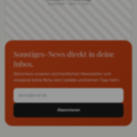
SIDEBAR · 300 × 250
Sonstiges-News direkt in deine
Inbox.
Abonniere unseren wöchentlichen Newsletter und
verpasse keine Beta, kein Update und keinen Tipp mehr.
Abonnieren