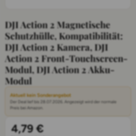
DJI Action 2 Magnetische
Schutzhülle, Kompatibilität:
DJI Action 2 Kamera, DJI
Action 2 Front-Touchscreen-
Modul, DJI Action 2 Akku-
Modul
Aktuell kein Sonderangebot
Der Deal lief bis 28.07.2026.
Angezeigt wird der normale
Preis bei Amazon.
4,79 €