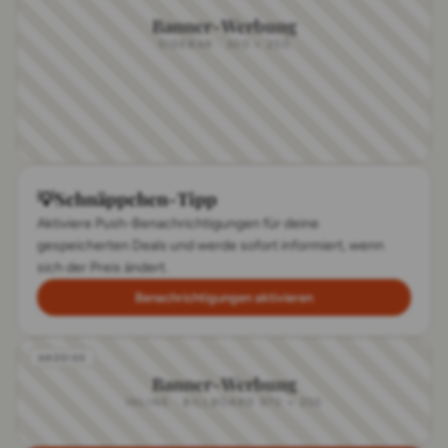
Banner-Werbung
SIDEBAR · 300 × 250
💡
Schnäppchen-Tipp
Aktiviere Push-Benachrichtigungen für deine
gespeicherten Deals und werde sofort informiert, wenn
sich der Preis ändert.
Benachrichtigungen aktivieren
Banner-Werbung
INLINE · BILLBOARD 970 × 250