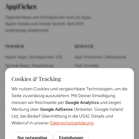
AppTicker
.
Tägliche News und Schnäppchen rund um Apps,
Apple-Geräte und mobile Technik. Seit 2010
unabhängig redaktionell.
THEMEN
SERVICE
Apple
Apps
Schnäppchen
iOS
App-Promotion
Detailsuche
Technik News
Smartphone
FAQ
Kontakt
App Review
Sonstiges
Tablet
Cookies & Tracking
Mac News
Smartwatch
Wir nutzen Cookies und vergleichbare Technologien, um die
Anleitungen
Gadgets
Seite zuverlässig auszuliefern. Mit Deiner Einwilligung
messen wir Reichweite per
Google Analytics
und zeigen
Werbung über
Google AdSense
(Anbieter: Google Ireland
RECHTLICHES
Ltd., bei Bedarf Übermittlung in die USA). Details und
Impressum
Kontakt
Widerruf in unserer
Datenschutzerklärung
.
Datenschutz
App FAQs
Nur notwendige
Einstellungen