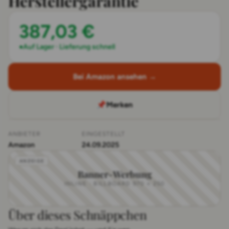
Herstellergarantie
387,03 €
●
Auf Lager · Lieferung schnell
Bei Amazon ansehen →
📌
Merken
ANBIETER
EINGESTELLT
Amazon
24.09.2025
Banner-Werbung
INLINE · BILLBOARD 970 × 250
Über dieses Schnäppchen