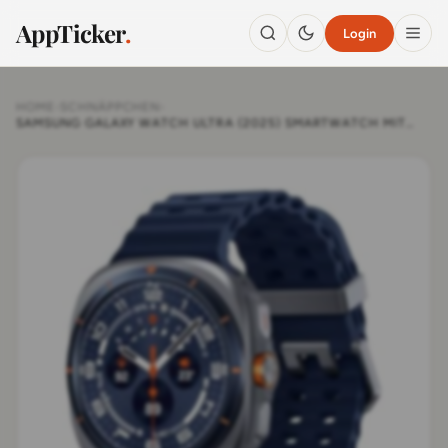
AppTicker
.
Login
HOME
›
SCHNÄPPCHEN
›
SAMSUNG GALAXY WATCH ULTRA (2025) SMARTWATCH MIT
GALAXY AI, FITNESS-UHR, MARINE BAND, TITAN-GEHÄUSE,
SCHNELLBUTTON, DUAL-GPS, 64 GB SPEICHER, 47 MM, LTE,
TITANIUM BLUE, 3 JAHRE HERSTELLERGARANTIE