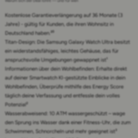
Warum sich der Deal lohnt — und für wen
Kostenlose Garantieverlängerung auf 36 Monate (3
Jahre) - gültig für Kunden, die ihren Wohnsitz in
Deutschland haben.²⁰
Titan-Design: Die Samsung Galaxy Watch Ultra besitzt
ein widerstandsfähiges, leichtes Gehäuse, das für
anspruchsvolle Umgebungen gewappnet ist¹
Informationen über dein Wohlbefinden: Erhalte direkt
auf deiner Smartwatch KI-gestützte Einblicke in dein
Wohlbefinden, Überprüfe mithilfe des Energy Score
täglich deine Verfassung und entfessle dein volles
Potenzial²
Wasserabweisend: 10 ATM wassergeschützt – wage
den Sprung ins Wasser dank einer Fitness-Uhr, die zum
Schwimmen, Schnorcheln und mehr geeignet ist³