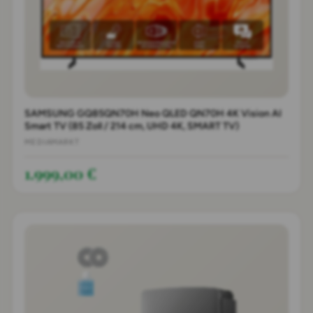
SAMSUNG GQ85QN70H Neo QLED QN70H 4K Vision AI
Smart TV (85 Zoll / 214 cm, UHD 4K, SMART TV)
MEDIAMARKT
1.999,00 €