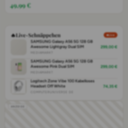
49,99 €
🔥
Live-Schnäppchen
Live
SAMSUNG Galaxy A56 5G 128 GB
Awesome Lightgray Dual SIM
299,00 €
MEDIAMARKT
SAMSUNG Galaxy A56 5G 128 GB
Awesome Pink Dual SIM
299,00 €
MEDIAMARKT
Logitech Zone Vibe 100 Kabelloses
Headset Off White
74,35 €
COMPUTERUNIVERSE DE