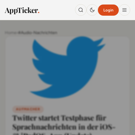
AppTicker
.
Login
Home
›
#Audio-Nachrichten
AUFMACHER
Twitter startet Testphase für
Sprachnachrichten in der iOS-