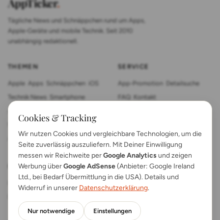
AppTicker
.
Tägliche News und Schnäppchen rund um Apps,
Apple-Geräte und mobile Technik. Seit 2010
unabhängig redaktionell.
THEMEN
SERVICE
Apple
Apps
Schnäppchen
iOS
App-Promotion
Detailsuche
Technik News
Smartphone
FAQ
Kontakt
App Review
Sonstiges
Tablet
Cookies & Tracking
Mac News
Smartwatch
Wir nutzen Cookies und vergleichbare Technologien, um die
Anleitungen
Gadgets
Seite zuverlässig auszuliefern. Mit Deiner Einwilligung
messen wir Reichweite per
Google Analytics
und zeigen
Werbung über
Google AdSense
(Anbieter: Google Ireland
RECHTLICHES
Ltd., bei Bedarf Übermittlung in die USA). Details und
Impressum
Kontakt
Widerruf in unserer
Datenschutzerklärung
.
Datenschutz
App FAQs
Nur notwendige
Einstellungen