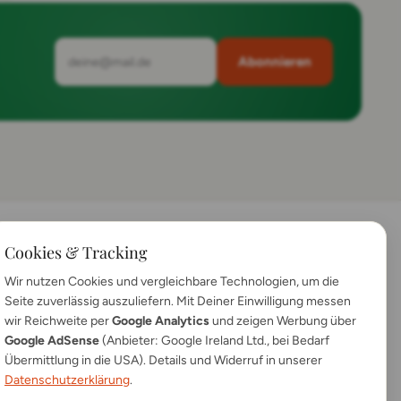
Abonnieren
RECHTLICHES
Cookies & Tracking
Detailsuche
FAQ
Impressum
Kontakt
Datenschutz
Wir nutzen Cookies und vergleichbare Technologien, um die
Seite zuverlässig auszuliefern. Mit Deiner Einwilligung messen
App FAQs
wir Reichweite per
Google Analytics
und zeigen Werbung über
Google AdSense
(Anbieter: Google Ireland Ltd., bei Bedarf
Übermittlung in die USA). Details und Widerruf in unserer
Datenschutzerklärung
.