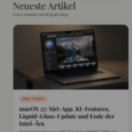
Neueste Artikel
Frisch markiert mit #Liquid Glass.
MAC NEWS
macOS 27: Siri-App, KI-Features,
Liquid-Glass-Update und Ende der
Intel-Ära