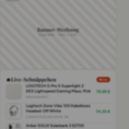
Banner-Werbung
SIDEBAR · 300 × 250
🔥
Live-Schnäppchen
Live
LOGITECH G Pro X Superlight 2
DEX Lightspeed Gaming Maus, Pink
79,99 €
MEDIAMARKT
Logitech Zone Vibe 100 Kabelloses
Headset Off White
74,35 €
COMPUTERUNIVERSE DE
Anker SOLIX Solarbank 3 E2700