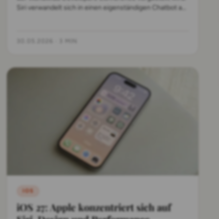
Siri verwandelt sich in einen eigenständigen Chatbot auf
Gemini-Basis, Apple Intelligence erhält zahlreiche neue
Werkzeuge und Liquid Glass bekommt einen
systemweiten Transparenz-Regler.
30.05.2026
·
3 MIN
IOS
iOS 27: Apple konzentriert sich auf