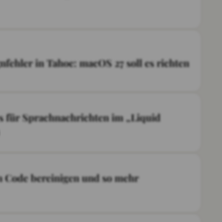
nfehler in Tahoe: macOS 27 soll es richten
s für Sprachnachrichten im „Liquid
en Code bereinigen und so mehr