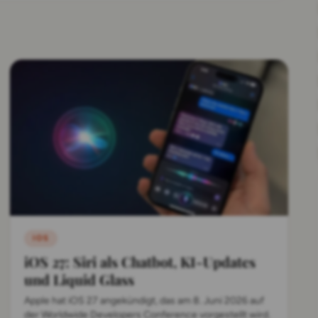
IOS
iOS 27: Siri als Chatbot, KI-Updates
und Liquid Glass
Apple hat iOS 27 angekündigt, das am 8. Juni 2026 auf
der Worldwide Developers Conference vorgestellt wird.