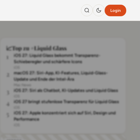
Login
📈
Top zu #Liquid Glass
1
iOS 27: Liquid Glass bekommt Transparenz-
Schieberegler und schärfere Icons
iOS
2
macOS 27: Siri-App, KI-Features, Liquid-Glass-
Update und Ende der Intel-Ära
Mac News
3
iOS 27: Siri als Chatbot, KI-Updates und Liquid Glass
iOS
4
iOS 27 bringt stufenlose Transparenz für Liquid Glass
iOS
5
iOS 27: Apple konzentriert sich auf Siri, Design und
Performance
iOS