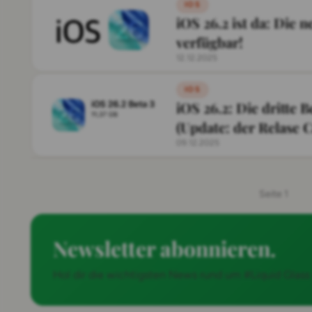
IOS
iOS 26.2 ist da: Die n
verfügbar!
12.12.2025
IOS
iOS 26.2: Die dritte 
(Update: der Relase C
09.12.2025
Seite 1
Newsletter abonnieren.
Hol dir die wichtigsten News rund um #Liquid Glas