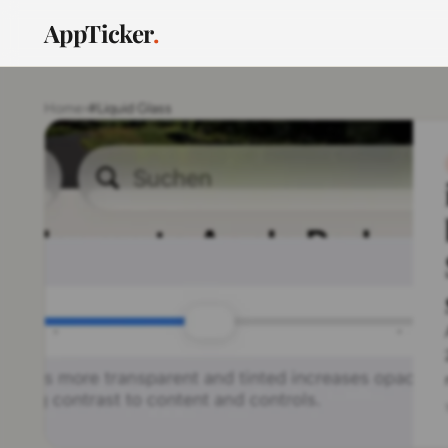
AppTicker
.
Home
›
#Liquid Glass