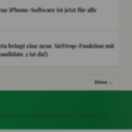
eue iPhone-Software ist jetzt für alle
Beta bringt eine neue AirDrop-Funktion mit
andidate 2 ist da!)
Ältere →
s und mehr einmal pro Woche bequem in deine Inbox.