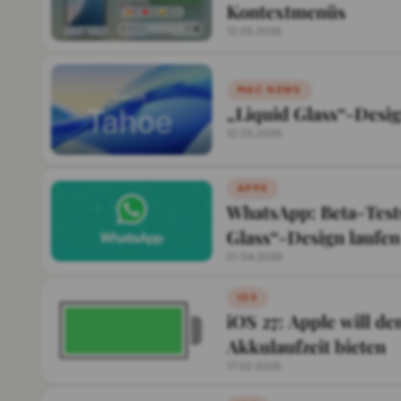
Kontextmenüs
12.05.2026
MAC NEWS
„Liquid Glass“-Desig
12.05.2026
APPS
WhatsApp: Beta-Test
Glass“-Design laufen
01.04.2026
IOS
iOS 27: Apple will d
Akkulaufzeit bieten
17.02.2026