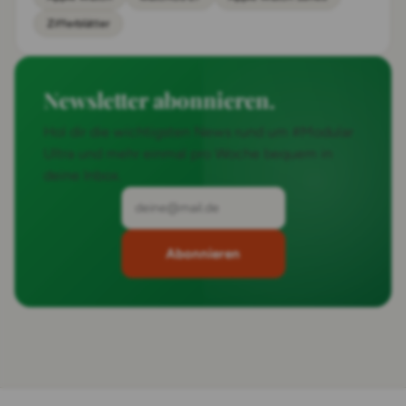
Zifferblätter
Newsletter abonnieren.
Hol dir die wichtigsten News rund um #Modular
Ultra und mehr einmal pro Woche bequem in
deine Inbox.
Abonnieren