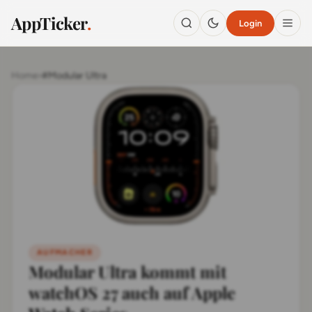
AppTicker
.
Login
Home
›
#Modular Ultra
AUFMACHER
Modular Ultra kommt mit
watchOS 27 auch auf Apple