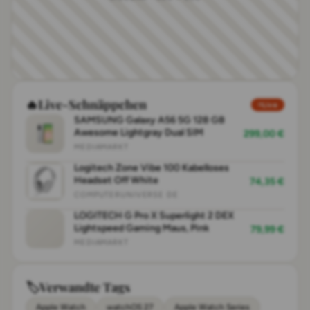
🔥
Live-Schnäppchen
Live
SAMSUNG Galaxy A56 5G 128 GB
Awesome Lightgray Dual SIM
299,00 €
MEDIAMARKT
Logitech Zone Vibe 100 Kabelloses
Headset Off White
74,35 €
COMPUTERUNIVERSE DE
LOGITECH G Pro X Superlight 2 DEX
Lightspeed Gaming Maus, Pink
79,99 €
MEDIAMARKT
🏷
Verwandte Tags
Apple Watch
watchOS 27
Apple Watch Series