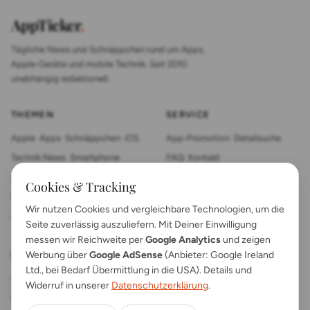
AppTicker
.
Tägliche News und Schnäppchen rund um Apps,
Apple-Geräte und mobile Technik. Seit 2010
unabhängig redaktionell.
THEMEN
SERVICE
Apple
Apps
Schnäppchen
iOS
App-Promotion
Detailsuche
Technik News
Smartphone
FAQ
Kontakt
App Review
Sonstiges
Tablet
Cookies & Tracking
Mac News
Smartwatch
Wir nutzen Cookies und vergleichbare Technologien, um die
Anleitungen
Gadgets
Seite zuverlässig auszuliefern. Mit Deiner Einwilligung
messen wir Reichweite per
Google Analytics
und zeigen
Werbung über
Google AdSense
(Anbieter: Google Ireland
RECHTLICHES
Ltd., bei Bedarf Übermittlung in die USA). Details und
Impressum
Kontakt
Widerruf in unserer
Datenschutzerklärung
.
Datenschutz
App FAQs