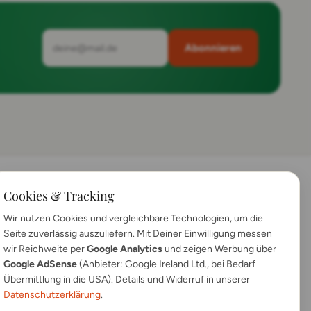
Abonnieren
RECHTLICHES
Cookies & Tracking
Detailsuche
FAQ
Impressum
Kontakt
Datenschutz
Wir nutzen Cookies und vergleichbare Technologien, um die
Seite zuverlässig auszuliefern. Mit Deiner Einwilligung messen
App FAQs
wir Reichweite per
Google Analytics
und zeigen Werbung über
Google AdSense
(Anbieter: Google Ireland Ltd., bei Bedarf
Übermittlung in die USA). Details und Widerruf in unserer
Datenschutzerklärung
.