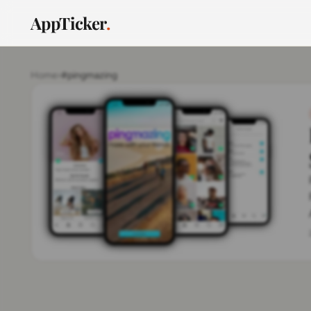
AppTicker
.
Home
›
#pingmazing