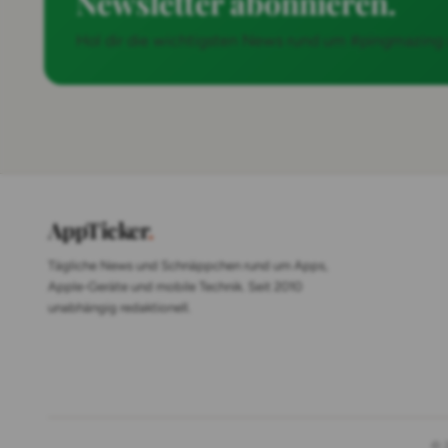
Newsletter abonnieren.
Hol dir die wichtigsten News rund um #pingmazing
AppTicker
.
Tägliche News und Schnäppchen rund um Apps,
Apple-Geräte und mobile Technik. Seit 2010
unabhängig redaktionell.
© 