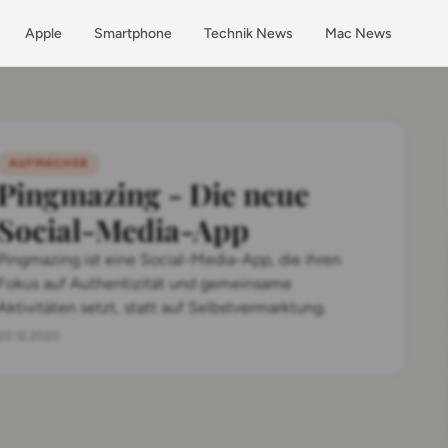
Apple
Smartphone
Technik News
Mac News
AUFMACHER
Pingmazing - Die neue
Social-Media-App
Pingmazing ist eine Social-Media-App, die ihren
Fokus auf Authentizität und gemeinsame
Aktivitäten setzt, statt auf Selbstvermarktung.
20.12.2020