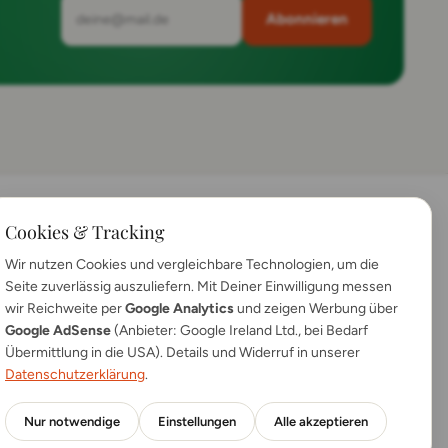
Abonnieren
RECHTLICHES
Cookies & Tracking
Detailsuche
FAQ
Impressum
Kontakt
Datenschutz
Wir nutzen Cookies und vergleichbare Technologien, um die
Seite zuverlässig auszuliefern. Mit Deiner Einwilligung messen
App FAQs
wir Reichweite per
Google Analytics
und zeigen Werbung über
Google AdSense
(Anbieter: Google Ireland Ltd., bei Bedarf
Übermittlung in die USA). Details und Widerruf in unserer
Datenschutzerklärung
.
Nur notwendige
Einstellungen
Alle akzeptieren
en.