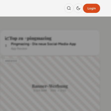
Login
📈
Top zu #pingmazing
1
Pingmazing - Die neue Social-Media-App
App Review
Banner-Werbung
SIDEBAR · 300 × 250