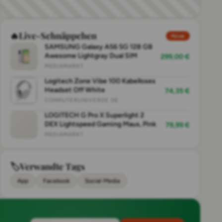
🔥
Live-Schnäppchen
Live
SAMSUNG Galaxy A56 5G 128 GB
Awesome Lightgray Dual SIM
299,00 €
MEDIAMARKT
Logitech Zone Vibe 100 Kabelloses
Headset Off White
74,35 €
COMPUTERUNIVERSE DE
LOGITECH G Pro X Superlight 2
DEX Lightspeed Gaming Maus, Pink
79,99 €
MEDIAMARKT
🏷
Verwandte Tags
App
Facebook
Social-Media