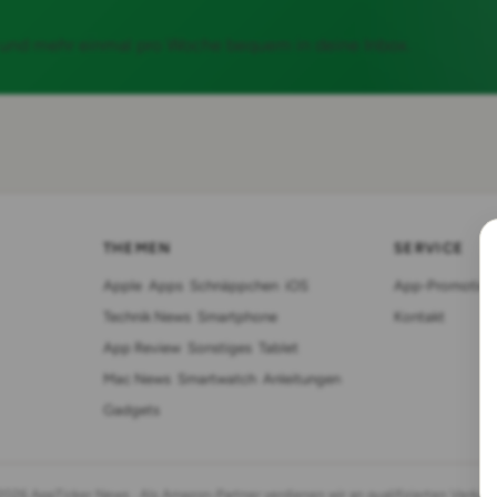
 und mehr einmal pro Woche bequem in deine Inbox.
THEMEN
SERVICE
Apple
Apps
Schnäppchen
iOS
App-Promotion
Technik News
Smartphone
Kontakt
App Review
Sonstiges
Tablet
Mac News
Smartwatch
Anleitungen
Gadgets
2026 AppTicker News · Als Amazon-Partner verdienen wir an qualifizierten Verkäuf