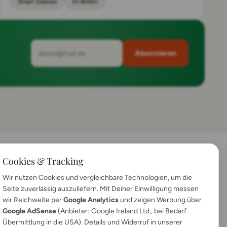
Smart Glasses
KI-Brillen
Abonnieren
RECHTLICHES
Cookies & Tracking
Detailsuche
FAQ
Impressum
Kontakt
Datenschutz
Wir nutzen Cookies und vergleichbare Technologien, um die
Seite zuverlässig auszuliefern. Mit Deiner Einwilligung messen
App FAQs
wir Reichweite per
Google Analytics
und zeigen Werbung über
Google AdSense
(Anbieter: Google Ireland Ltd., bei Bedarf
Übermittlung in die USA). Details und Widerruf in unserer