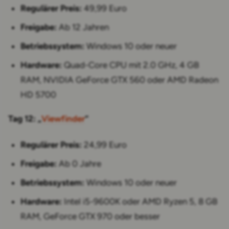
Regulärer Preis:
49,99 Euro
Freigabe:
Ab 12 Jahren
Betriebssystem:
Windows 10 oder neuer
Hardware:
Quad-Core CPU mit 2.0 GHz, 4 GB
RAM, NVIDIA GeForce GTX 560 oder AMD Radeon
HD 5700
Tag 12: „
Viewfinder
“
Regulärer Preis:
24,99 Euro
Freigabe:
Ab 0 Jahre
Betriebssystem:
Windows 10 oder neuer
Hardware:
Intel i5-9600K oder AMD Ryzen 5, 8 GB
RAM, GeForce GTX 970 oder besser