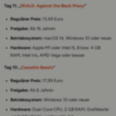
Tag 11: „
SKALD: Against the Black Priory
“
Regulärer Preis:
13,49 Euro
Freigabe:
Ab 16 Jahren
Betriebssystem:
macOS 14, Windows 10 oder neuer
Hardware:
Apple M1 oder Intel i5, 8 bzw. 4 GB
RAM, Intel Iris, AMD Vega oder besser
Tag 10: „
Cassette Beasts
“
Regulärer Preis:
17,99 Euro
Freigabe:
Ab 6 Jahren
Betriebssystem:
Windows 10 oder neuer
Hardware:
Dual-Core CPU, 2 GB RAM, Grafikkarte