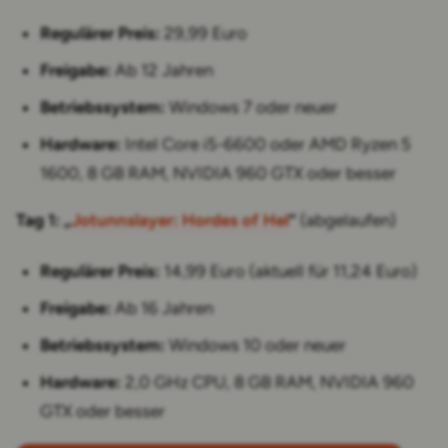
Regulärer Preis:
29,99 Euro
Freigabe:
Ab 12 Jahren
Betriebssystem:
Windows 7 oder neuer
Hardware:
Intel Core i5-6600 oder AMD Ryzen 5
1600, 8 GB RAM, NVIDIA 960 GTX oder besser
Tag 1: „
Jotunnslayer: Hordes of Hel
“
(abgelaufen)
Regulärer Preis:
14,99 Euro (aktuell für 11,24 Euro)
Freigabe:
Ab 16 Jahren
Betriebssystem:
Windows 10 oder neuer
Hardware:
2,0 GHz CPU, 8 GB RAM, NVIDIA 960
GTX oder besser