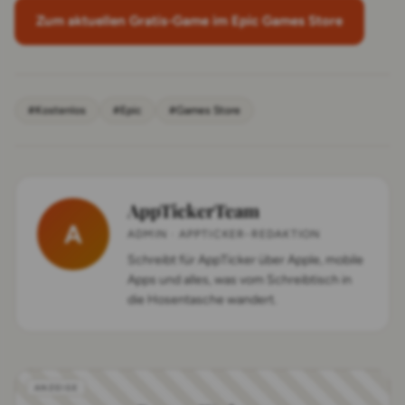
Zum aktuellen Gratis-Game im Epic Games Store
#Kostenlos
#Epic
#Games Store
AppTickerTeam
A
ADMIN · APPTICKER-REDAKTION
Schreibt für AppTicker über Apple, mobile
Apps und alles, was vom Schreibtisch in
die Hosentasche wandert.