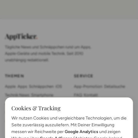
AppTicker
.
Tägliche News und Schnäppchen rund um Apps,
Apple-Geräte und mobile Technik. Seit 2010
unabhängig redaktionell.
THEMEN
SERVICE
Apple
Apps
Schnäppchen
iOS
App-Promotion
Detailsuche
Technik News
Smartphone
FAQ
Kontakt
App Review
Sonstiges
Tablet
Cookies & Tracking
Mac News
Smartwatch
Wir nutzen Cookies und vergleichbare Technologien, um die
Anleitungen
Gadgets
Seite zuverlässig auszuliefern. Mit Deiner Einwilligung
messen wir Reichweite per
Google Analytics
und zeigen