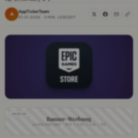
AppTickerTeam
A
01.01.2026
·
3 MIN. LESEZEIT
Banner-Werbung
LEADERBOARD · 970 × 250 / 728 × 90