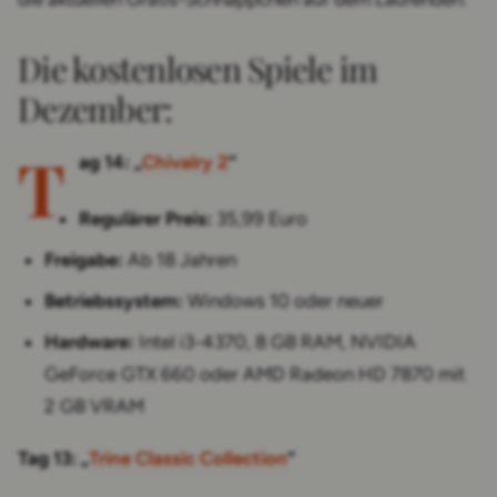
Die kostenlosen Spiele im
Dezember:
T
ag 14: „
Chivalry 2
“
Regulärer Preis:
35,99 Euro
Freigabe:
Ab 18 Jahren
Betriebssystem:
Windows 10 oder neuer
Hardware:
Intel i3-4370, 8 GB RAM, NVIDIA
GeForce GTX 660 oder AMD Radeon HD 7870 mit
2 GB VRAM
Tag 13: „
Trine Classic Collection
“