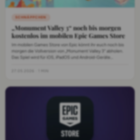
SCHNÄPPCHEN
„Monument Valley 3“ noch bis morgen
kostenlos im mobilen Epic Games Store
Im mobilen Games Store von Epic könnt ihr euch noch bis
morgen die Vollversion von „Monument Valley 3“ abholen.
Das Spiel wird für iOS, iPadOS und Android-Geräte
verschenkt.
27.05.2026
·
1 MIN