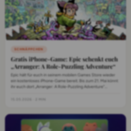
SCHNÄPPCHEN
Gratis iPhone-Game: Epic schenkt euch
„Arranger: A Role-Puzzling Adventure“
Epic hält für euch in seinem mobilen Games Store wieder
ein kostenloses iPhone-Game bereit. Bis zum 21. Mai könnt
ihr euch dort „Arranger: A Role-Puzzling Adventure“
abholen.
15.05.2026
·
2 MIN