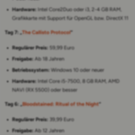
Hardware:
Intel Core2Duo oder i3, 2-4 GB RAM,
Grafikkarte mit Support für OpenGL bzw. DirectX 11
Tag 7: „
The Callisto Protocol
“
Regulärer Preis:
59,99 Euro
Freigabe:
Ab 18 Jahren
Betriebssystem:
Windows 10 oder neuer
Hardware:
Intel Core i5-7500, 8 GB RAM, AMD
NAVI (RX 5500) oder besser
Tag 6: „
Bloodstained: Ritual of the Night
“
Regulärer Preis:
39,99 Euro
Freigabe:
Ab 12 Jahren