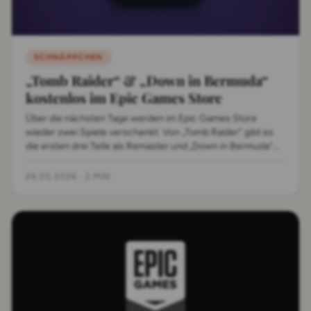
SCHNÄPPCHEN
„Tomb Raider“ & „Down in Bermuda“
kostenlos im Epic Games Store
Über die nächsten Tage werden im Epic Games Store
wieder zwei Spiele verschenkt. Von „Tomb Raider“ gibt es
die ersten drei Teile als Remaster und „Down in Bermuda“
läuft sogar auf dem Mac.
26.05.2026
·
2 MIN