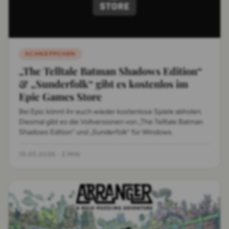
SCHNÄPPCHEN
„The Telltale Batman Shadows Edition“
& „Sunderfolk“ gibt es kostenlos im
Epic Games Store
Bei Epic könnt ihr euch wieder kostenlose Spiele abholen.
Diesmal gibt es die Vollversionen von „The Telltale Batman
Shadows Edition“ und „Sunderfolk“ für Windows.
19.05.2026
·
2 MIN