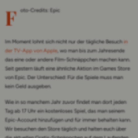
F
oto-Credits: Epic
Im Moment lohnt sich nicht nur der tägliche Besuch
in
der TV-App von Apple
, wo man bis zum Jahresende
das eine oder andere Film-Schnäppchen machen kann.
Seit gestern läuft eine ähnliche Aktion im Games Store
von Epic. Der Unterschied: Für die Spiele muss man
kein Geld ausgeben.
Wie in so manchem Jahr zuvor findet man dort jeden
Tag ab 17 Uhr ein kostenloses Spiel, das man seinem
Epic-Account hinzufügen und für immer behalten kann.
Wir besuchen den Store täglich und halten euch über
die aktuellen Gratis-Schnäppchen auf dem Laufenden.