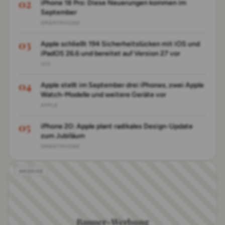
iPhone 18 Pro: Diese Neuerungen kommen im
September
SMARTPHONE
Apple schließt 194 Sicherheitslücken mit iOS und
iPadOS 26.6 und bereitet auf Version 27 vor
IOS
Apple stellt im September drei iPhones, zwei Apple
Watch-Modelle und weitere Geräte vor
APPLE
iPhone 20: Apple plant radikales Design-Update
zum Jubiläum
SMARTPHONE
Banner-Werbung