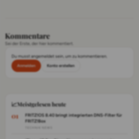
Kommentare
Sei der Erste, der hier kommentiert.
Du musst angemeldet sein, um zu kommentieren.
Anmelden
Konto erstellen
📈
Meistgelesen heute
FRITZ!OS 8.40 bringt integrierten DNS-Filter für
FRITZ!Box
TECHNIK NEWS