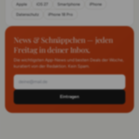
Apple
iOS 27
Smartphone
iPhone
Datenschutz
iPhone 18 Pro
News & Schnäppchen — jeden
Freitag in deiner Inbox.
Die wichtigsten App-News und besten Deals der Woche,
kuratiert von der Redaktion. Kein Spam.
Eintragen