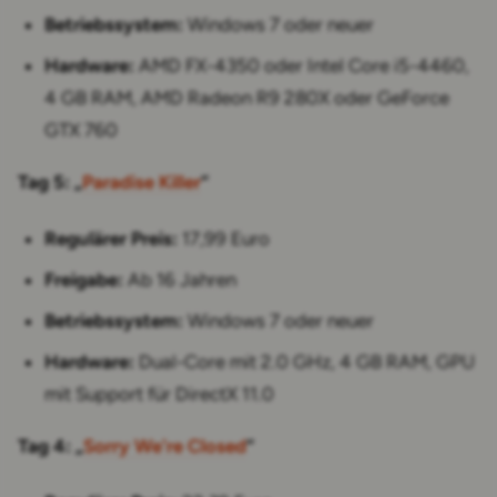
Betriebssystem:
Windows 7 oder neuer
Hardware:
AMD FX-4350 oder Intel Core i5-4460,
4 GB RAM, AMD Radeon R9 280X oder GeForce
GTX 760
Tag 5: „
Paradise Killer
“
Regulärer Preis:
17,99 Euro
Freigabe:
Ab 16 Jahren
Betriebssystem:
Windows 7 oder neuer
Hardware:
Dual-Core mit 2.0 GHz, 4 GB RAM, GPU
mit Support für DirectX 11.0
Tag 4: „
Sorry We're Closed
“