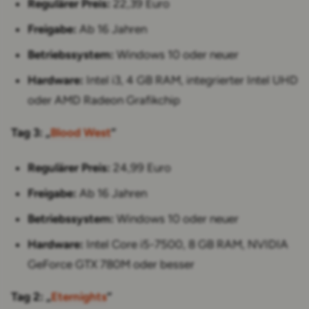
Regulärer Preis:
22,39 Euro
Freigabe:
Ab 16 Jahren
Betriebssystem:
Windows 10 oder neuer
Hardware:
Intel i3, 4 GB RAM, integrierter Intel UHD
oder AMD Radeon Grafikchip
Tag 3: „
Blood West
“
Regulärer Preis:
24,99 Euro
Freigabe:
Ab 16 Jahren
Betriebssystem:
Windows 10 oder neuer
Hardware:
Intel Core i5-7500, 8 GB RAM, NVIDIA
GeForce GTX 780M oder besser
Tag 2: „
Eternights
“