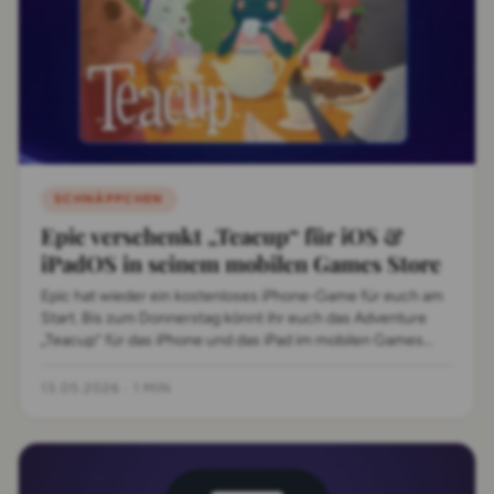
SCHNÄPPCHEN
Epic verschenkt „Teacup“ für iOS &
iPadOS in seinem mobilen Games Store
Epic hat wieder ein kostenloses iPhone-Game für euch am
Start. Bis zum Donnerstag könnt ihr euch das Adventure
„Teacup“ für das iPhone und das iPad im mobilen Games
Store abholen.
13.05.2026
·
1 MIN