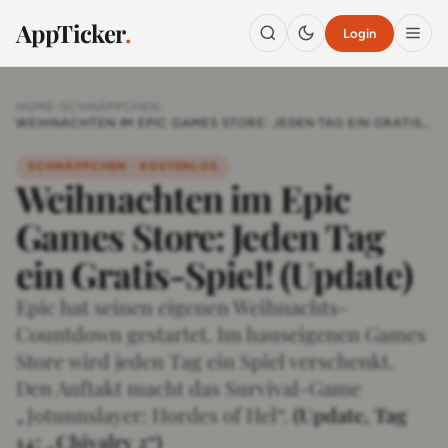
AppTicker
.
Login
HOME
›
SCHNÄPPCHEN
›
WEIHNACHTEN IM EPIC GAMES STORE: JEDEN TAG EIN GRATIS-
SPIEL! (UPDATE)
SCHNÄPPCHEN · KOSTENLOS
Weihnachten im Epic
Games Store: Jeden Tag
ein Gratis-Spiel! (Update)
Epic hat seinen eigenen Weihnachts-
Countdown gestartet. Im hauseigenen Games
Store wird jeden Tag ein Spiel verschenkt.
Den Auftakt macht das Survival-Game
„Jotunnslayer: Hordes of Hel“.
(Update, Tag
14:
„Chivalry 2“)