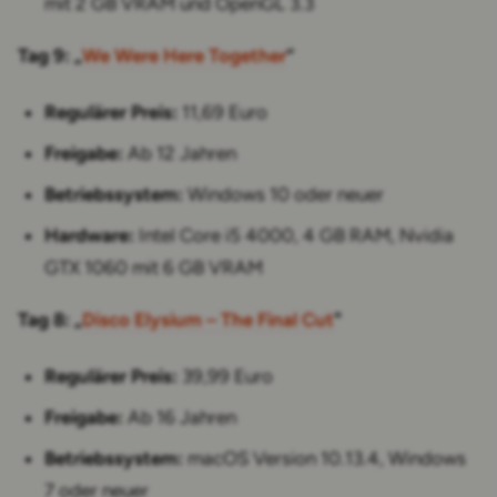
mit 2 GB VRAM und OpenGL 3.3
Tag 9: „
We Were Here Together
“
Regulärer Preis:
11,69 Euro
Freigabe:
Ab 12 Jahren
Betriebssystem:
Windows 10 oder neuer
Hardware:
Intel Core i5 4000, 4 GB RAM, Nvidia
GTX 1060 mit 6 GB VRAM
Tag 8: „
Disco Elysium – The Final Cut
"
Regulärer Preis:
39,99 Euro
Freigabe:
Ab 16 Jahren
Betriebssystem:
macOS Version 10.13.4, Windows
7 oder neuer