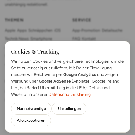
unabhängig redaktionell.
THEMEN
SERVICE
Apple
Apps
Schnäppchen
iOS
App-Promotion
Detailsuche
Technik News
Smartphone
FAQ
Kontakt
App Review
Sonstiges
Tablet
Cookies & Tracking
Mac News
Smartwatch
Wir nutzen Cookies und vergleichbare Technologien, um die
Anleitungen
Gadgets
Seite zuverlässig auszuliefern. Mit Deiner Einwilligung
messen wir Reichweite per
Google Analytics
und zeigen
Werbung über
Google AdSense
(Anbieter: Google Ireland
RECHTLICHES
Ltd., bei Bedarf Übermittlung in die USA). Details und
Impressum
Kontakt
Widerruf in unserer
Datenschutzerklärung
.
Datenschutz
App FAQs
Nur notwendige
Einstellungen
Alle akzeptieren
© 2026 AppTicker News · Als Amazon-Partner verdienen wir an
qualifizierten Verkäufen.