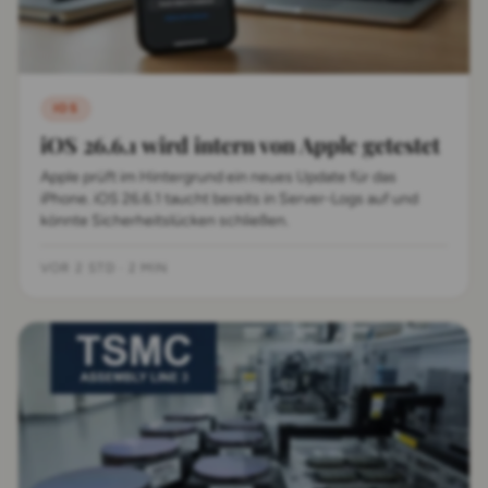
IOS
iOS 26.6.1 wird intern von Apple getestet
Apple prüft im Hintergrund ein neues Update für das
iPhone. iOS 26.6.1 taucht bereits in Server-Logs auf und
könnte Sicherheitslücken schließen.
VOR 2 STD
·
2 MIN