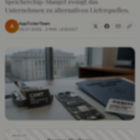
Speicherchip-Mangel zwingt das
Unternehmen zu alternativen Lieferquellen.
AppTickerTeam
A
08.07.2026
·
2 MIN. LESEZEIT