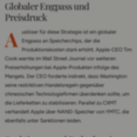
Globaler Engpass und
Preisdruck
A
uslöser für diese Strategie ist ein globaler
Engpass an Speicherchips, der die
Produktionskosten stark erhöht. Apple-CEO Tim
Cook warnte im Wall Street Journal vor weiteren
Preiserhöhungen bei Apple-Produkten infolge des
Mangels. Der CEO forderte indirekt, dass Washington
seine restriktiven Handelsregeln gegenüber
chinesischen Technologiefirmen überdenken sollte, um
die Lieferketten zu stabilisieren. Parallel zu CXMT
verhandelt Apple über NAND-Speicher von YMTC, die
ebenfalls unter Sanktionen leiden.