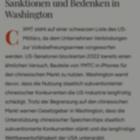
Sanktionen und Bedenken in
Washington
C
XMT steht auf einer schwarzen Liste des US-
Militärs, da dem Unternehmen Verbindungen
zur Volksbefreiungsarmee vorgeworfen
werden. US-Senatoren blockierten 2022 bereits einen
ähnlichen Versuch, Bauteile von YMTC in iPhones für
den chinesischen Markt zu nutzen. Washington warnt
davor, dass die Nutzung staatlich subventionierter
chinesischer Konkurrenten die US-Industrie langfristig
schädigt. Trotz der Begrenzung auf den chinesischen
Markt warnen Gesetzgeber in Washington, dass die
Unterstützung chinesischer Speicherchips staatlich
subventionierte Konkurrenten stärkt und die langfristige
Wettbewerbsfähigkeit der USA untergräbt.