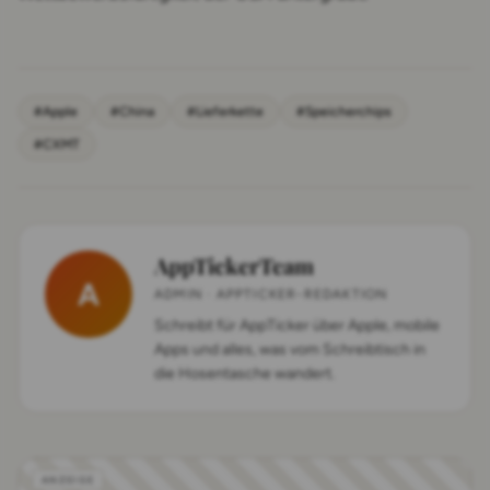
#Apple
#China
#Lieferkette
#Speicherchips
#CXMT
AppTickerTeam
A
ADMIN · APPTICKER-REDAKTION
Schreibt für AppTicker über Apple, mobile
Apps und alles, was vom Schreibtisch in
die Hosentasche wandert.