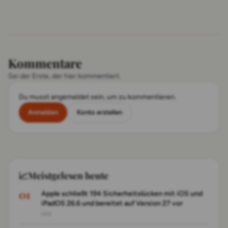
Kommentare
Sei der Erste, der hier kommentiert.
Du musst angemeldet sein, um zu kommentieren.
Anmelden
Konto erstellen
📈
Meistgelesen heute
Apple schließt 194 Sicherheitslücken mit iOS und
iPadOS 26.6 und bereitet auf Version 27 vor
IOS