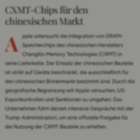
CXMT-Chips für den
chinesischen Markt
A
pple untersucht die Integration von DRAM-
Speicherchips des chinesischen Herstellers
ChangXin Memory Technologies (CXMT) in
seine Lieferkette. Der Einsatz der chinesischen Bauteile
ist strikt auf Geräte beschränkt, die ausschließlich für
den chinesischen Binnenmarkt bestimmt sind. Durch die
geografische Begrenzung will Apple versuchen, US-
Exportkontrollen und Sanktionen zu umgehen. Das
Unternehmen führt derzeit intensive Gespräche mit der
Trump-Administration, um eine offizielle Freigabe für
die Nutzung der CXMT-Bauteile zu erhalten.