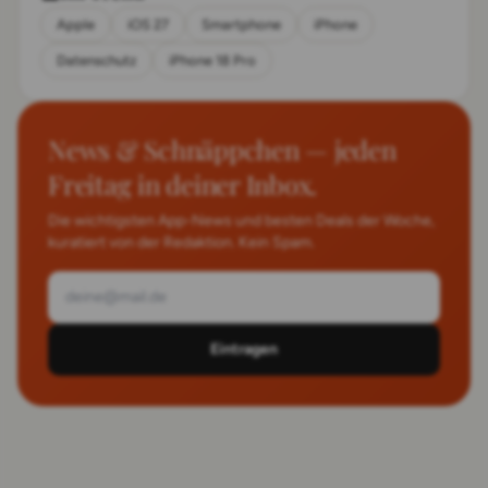
Apple
iOS 27
Smartphone
iPhone
Datenschutz
iPhone 18 Pro
News & Schnäppchen — jeden
Freitag in deiner Inbox.
Die wichtigsten App-News und besten Deals der Woche,
kuratiert von der Redaktion. Kein Spam.
Eintragen