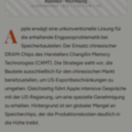
Banner-Werbung
LEADERBOARD · 970 × 250 / 728 × 90
A
pple erwägt eine unkonventionelle Lösung für
die anhaltende Engpassproblematik bei
Speicherbauteilen: Der Einsatz chinesischer
DRAM-Chips des Herstellers ChangXin Memory
Technologies (CXMT). Die Strategie sieht vor, die
Bauteile ausschließlich für den chinesischen Markt
bereitzustellen, um US-Exportbeschränkungen zu
umgehen. Gleichzeitig führt Apple intensive Gespräche
mit der US-Regierung, um eine spezielle Genehmigung
zu erhalten. Hintergrund ist ein globaler Mangel an
Speicherchips, der die Produktionskosten deutlich in
die Höhe treibt.