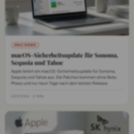
MAC NEWS
macOS-Sicherheitsupdate für Sonoma,
Sequoia und Tahoe
Apple liefert ein macOS-Sicherheitsupdate für Sonoma,
Sequoia und Tahoe aus. Die Patches kommen ohne Beta-
Phase und nur neun Tage nach dem letzten Release.
GESTERN
·
2 MIN