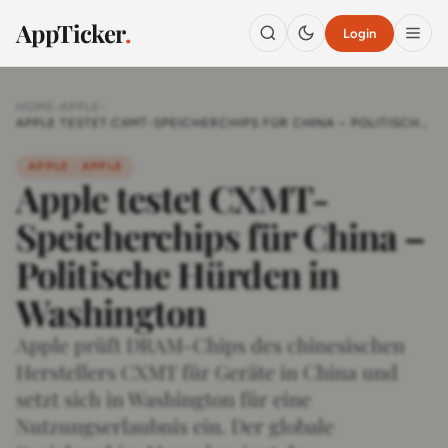
AppTicker
.
Login
HOME
›
APPLE
›
APPLE TESTET CXMT-SPEICHERCHIPS FÜR CHINA – POLITISCHE
HÜRDEN IN WASHINGTON
APPLE · APPLE
Apple testet CXMT-
Speicherchips für China –
Politische Hürden in
Washington
Apple prüft DRAM-Chips des chinesischen
Herstellers CXMT für Geräte in China und
setzt sich in Washington für eine
Nutzungserlaubnis ein. Der globale