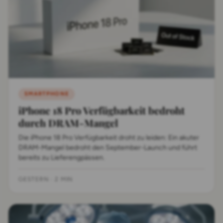
SMARTPHONE
iPhone 18 Pro Verfügbarkeit bedroht
durch DRAM-Mangel
Die iPhone 18 Pro Verfügbarkeit droht zu leiden: Ein akuter
DRAM-Mangel bedroht den September-Launch und führt
bereits zu Lieferengpässen.
GESTERN
·
2 MIN