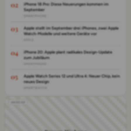
iPhone 18 Pro: Diese Neuerungen kommen im
September
SMARTPHONE
Apple stellt im September drei iPhones, zwei Apple
Watch-Modelle und weitere Geräte vor
APPLE
iPhone 20: Apple plant radikales Design-Update
zum Jubiläum
SMARTPHONE
Apple Watch Series 12 und Ultra 4: Neuer Chip, kein
neues Design
SMARTWATCH