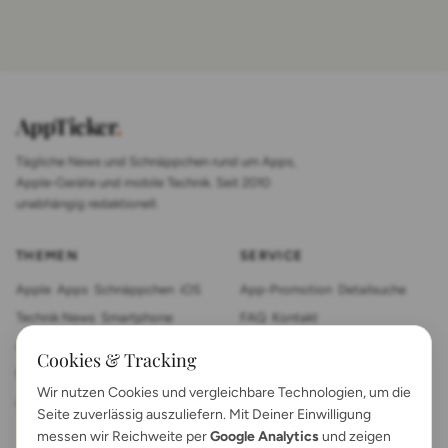
AppTicker
.
Tägliche News und Schnäppchen rund um Apps,
Apple-Geräte und mobile Technik. Seit 2010
unabhängig redaktionell.
THEMEN
SERVICE
Apple
Apps
Schnäppchen
iOS
App-Promotion
Detailsuche
Technik News
Smartphone
FAQ
Kontakt
App Review
Sonstiges
Tablet
Cookies & Tracking
Mac News
Smartwatch
Wir nutzen Cookies und vergleichbare Technologien, um die
Anleitungen
Gadgets
Seite zuverlässig auszuliefern. Mit Deiner Einwilligung
messen wir Reichweite per
Google Analytics
und zeigen