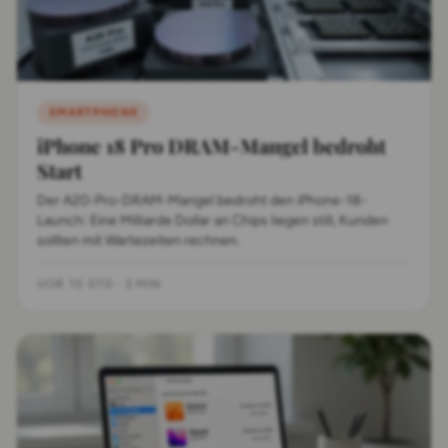
SMARTPHONE
iPhone 18 Pro DRAM-Mangel bedroht
Start
Der A20-Pro-DRAM-Mangel bedroht den iPhone-18-
Launch: Eine Milliarde Dollar an Chips liegen still, Kunden
sollten mit Wartezeiten rechnen.
VOR 10 STD
·
3 MIN