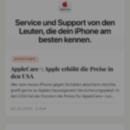
SONSTIGES
AppleCare+: Apple erhöht die Preise in
den USA
Wer sein neues iPhone gegen Schäden absichern möchte,
greift gerne zu Apples hauseigenem Versicherungspaket. In
den USA hat der Konzern die Preise für AppleCare+ nun
erhöht.
06.02.2025
·
2 MIN