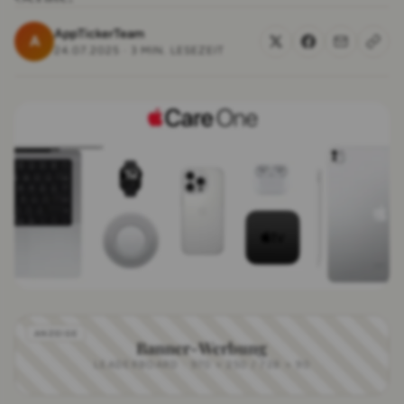
AppTickerTeam
A
24.07.2025
·
3 MIN. LESEZEIT
Banner-Werbung
LEADERBOARD · 970 × 250 / 728 × 90