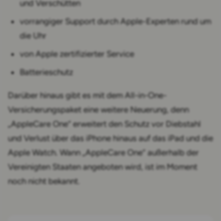
und Verschütten
vorrangiger Support durch Apple-Experten rund um
die Uhr
von Apple zertifizierter Service
Batterieschutz
Darüber hinaus gibt es mit dem All-in-One-
Versicherungspaket eine weitere Neuerung, denn
„AppleCare One“ erweitert den Schutz vor Diebstahl
und Verlust über das iPhone hinaus auf das iPad und die
Apple Watch. Wann „AppleCare One“ außerhalb der
Vereinigten Staaten angeboten wird, ist im Moment
noch nicht bekannt.