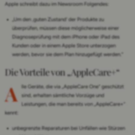
Apple schreibt dazu im Newsroom Folgendes:
„Um den ‚guten Zustand‘ der Produkte zu
überprüfen, müssen diese möglicherweise einer
Diagnoseprüfung mit dem iPhone oder iPad des
Kunden oder in einem Apple Store unterzogen
werden, bevor sie dem Plan hinzugefügt werden.“
Die Vorteile von „AppleCare+“
A
lle Geräte, die via „AppleCare One“ geschützt
sind, erhalten sämtliche Vorzüge und
Leistungen, die man bereits von „AppleCare+“
kennt:
unbegrenzte Reparaturen bei Unfällen wie Stürzen