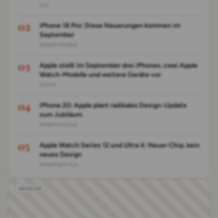
IOS
iPhone 18 Pro: Diese Neuerungen kommen im
September
SMARTPHONE
Apple stellt im September drei iPhones, zwei Apple
Watch-Modelle und weitere Geräte vor
APPLE
iPhone 20: Apple plant radikales Design-Update
zum Jubiläum
SMARTPHONE
Apple Watch Series 12 und Ultra 4: Neuer Chip, kein
neues Design
SMARTWATCH