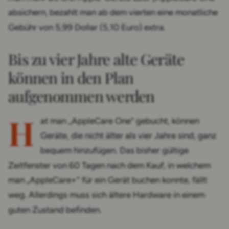
absichern, bezahlt man ab dem vierten eine monatliche
Gebühr von 5,99 Dollar (5,10 Euro) extra.
Bis zu vier Jahre alte Geräte
können in den Plan
aufgenommen werden
H
at man „AppleCare One“ gebucht, können
Geräte, die nicht älter als vier Jahre sind, ganz
bequem hinzufügen. Das bisher gültige
Zeitfenster von 60 Tagen nach dem Kauf, in welchem
man „AppleCare+“ für ein Gerät buchen konnte, fällt
weg. Allerdings muss sich ältere Hardware in einem
guten Zustand befinden.