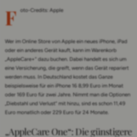
F
oto-Credits: Apple
Wer im Online Store von Apple ein neues iPhone, iPad
oder ein anderes Gerät kauft, kann im Warenkorb
„AppleCare+“ dazu buchen. Dabei handelt es sich um
eine Versicherung, die greift, wenn das Gerät repariert
werden muss. In Deutschland kostet das Ganze
beispielsweise für ein iPhone 16 8,99 Euro im Monat
oder 169 Euro für zwei Jahre. Nimmt man die Optionen
„Diebstahl und Verlust“ mit hinzu, sind es schon 11,49
Euro monatlich oder 229 Euro für 24 Monate.
„AppleCare One“: Die günstigere