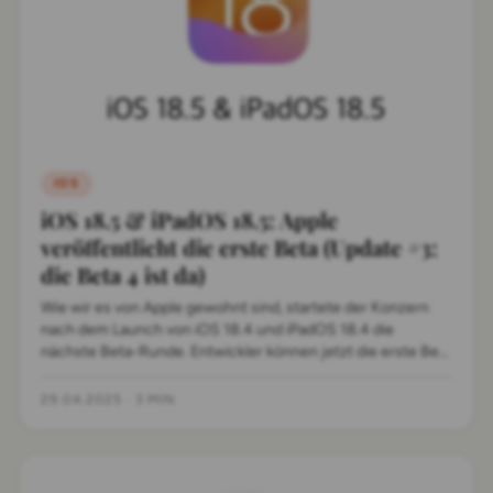
IOS
iOS 18.5 & iPadOS 18.5: Apple
veröffentlicht die erste Beta (Update #3:
die Beta 4 ist da)
Wie wir es von Apple gewohnt sind, startete der Konzern
nach dem Launch von iOS 18.4 und iPadOS 18.4 die
nächste Beta-Runde. Entwickler können jetzt die erste Beta
von iOS 18.5 und iPadOS 18.5 ausprobieren.
29.04.2025
·
3 MIN