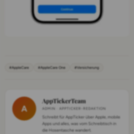
#AppleCare
#AppleCare One
#Versicherung
AppTickerTeam
A
ADMIN · APPTICKER-REDAKTION
Schreibt für AppTicker über Apple, mobile
Apps und alles, was vom Schreibtisch in
die Hosentasche wandert.