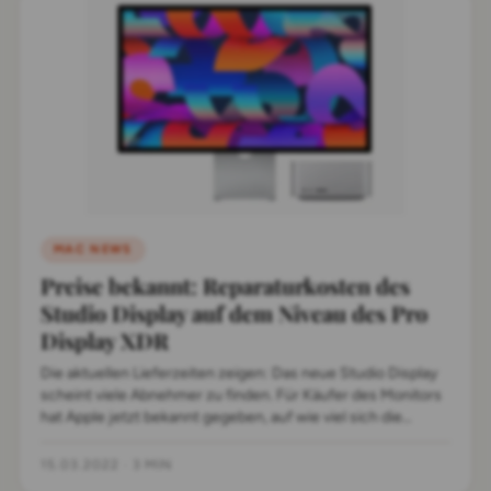
MAC NEWS
Preise bekannt: Reparaturkosten des
Studio Display auf dem Niveau des Pro
Display XDR
Die aktuellen Lieferzeiten zeigen: Das neue Studio Display
scheint viele Abnehmer zu finden. Für Käufer des Monitors
hat Apple jetzt bekannt gegeben, auf wie viel sich die
Reparaturkosten im Schadensfall mit AppleCare+ belaufen.
15.03.2022
·
3 MIN