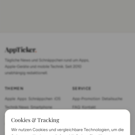
AppTicker
.
Tägliche News und Schnäppchen rund um Apps,
Apple-Geräte und mobile Technik. Seit 2010
unabhängig redaktionell.
THEMEN
SERVICE
Apple
Apps
Schnäppchen
iOS
App-Promotion
Detailsuche
Technik News
Smartphone
FAQ
Kontakt
App Review
Sonstiges
Tablet
Cookies & Tracking
Mac News
Smartwatch
Wir nutzen Cookies und vergleichbare Technologien, um die
Anleitungen
Gadgets