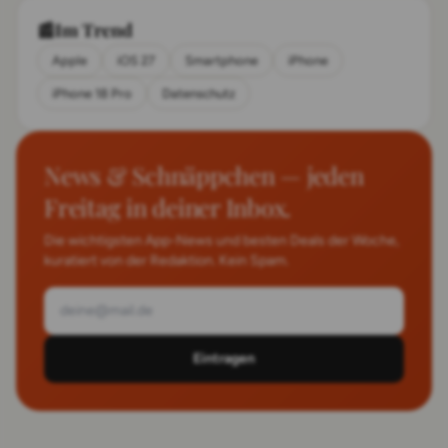
Verlängerungskabel für Solarpanels)
📰
Im Trend
Apple
iOS 27
Smartphone
iPhone
iPhone 18 Pro
Datenschutz
News & Schnäppchen — jeden
Freitag in deiner Inbox.
Die wichtigsten App-News und besten Deals der Woche,
kuratiert von der Redaktion. Kein Spam.
Eintragen