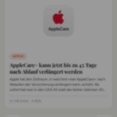
APPLE
AppleCare+ kann jetzt bis zu 45 Tage
nach Ablauf verlängert werden
Apple hat den Zeitraum, in welchem man AppleCare+ nach
Ablaufen der Versicherung verlängern kann, erhöht. Ab
sofort hat man in den USA 45 statt der bisher üblichen 30
Tage Zeit, den Schutz zu erneuern.
21.08.2024
·
2 MIN