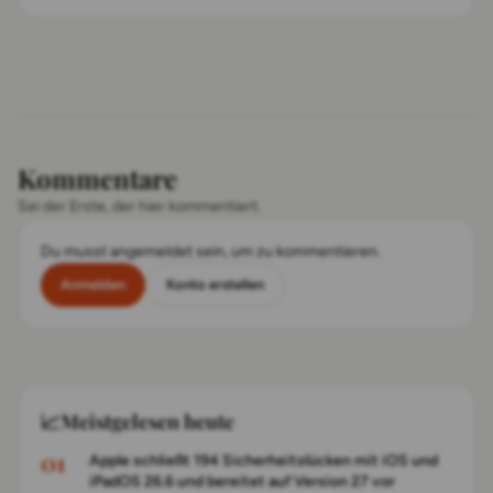
Kommentare
Sei der Erste, der hier kommentiert.
Du musst angemeldet sein, um zu kommentieren.
Anmelden
Konto erstellen
📈
Meistgelesen heute
Apple schließt 194 Sicherheitslücken mit iOS und
iPadOS 26.6 und bereitet auf Version 27 vor