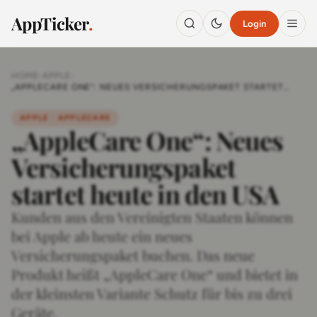
AppTicker
.
Login
HOME
›
APPLE
›
„APPLECARE ONE“: NEUES VERSICHERUNGSPAKET STARTET
HEUTE IN DEN USA
APPLE · APPLECARE
„AppleCare One“: Neues
Versicherungspaket
startet heute in den USA
Kunden aus den Vereinigten Staaten können
bei Apple ab heute ein neues
Versicherungspaket buchen. Das neue
Produkt heißt „AppleCare One“ und bietet in
der kleinsten Variante Schutz für bis zu drei
Geräte.