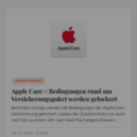
SMARTPHONE
Apple Care+: Bedingungen rund um
Versicherungspaket werden gelockert
Berichten zufolge werden die Bedingungen der AppleCare+
Versicherung gelockert, sodass der Zusatzschutz nun auch
noch bis zu einem Jahr nach dem Kauf abgeschlossen
werden kann.&nbsp;
09.12.2021
·
2 MIN