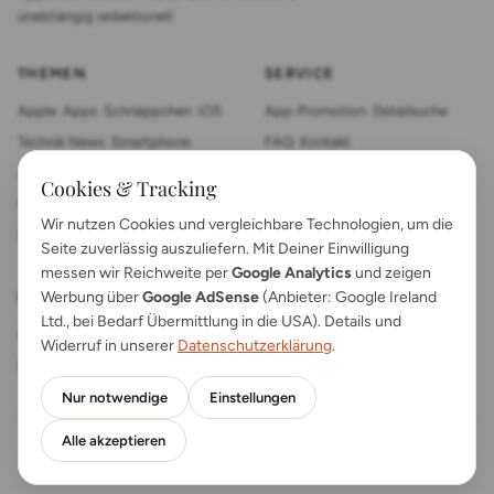
unabhängig redaktionell.
THEMEN
SERVICE
Apple
Apps
Schnäppchen
iOS
App-Promotion
Detailsuche
Technik News
Smartphone
FAQ
Kontakt
App Review
Sonstiges
Tablet
Cookies & Tracking
Mac News
Smartwatch
Wir nutzen Cookies und vergleichbare Technologien, um die
Anleitungen
Gadgets
Seite zuverlässig auszuliefern. Mit Deiner Einwilligung
messen wir Reichweite per
Google Analytics
und zeigen
Werbung über
Google AdSense
(Anbieter: Google Ireland
RECHTLICHES
Ltd., bei Bedarf Übermittlung in die USA). Details und
Impressum
Kontakt
Widerruf in unserer
Datenschutzerklärung
.
Datenschutz
App FAQs
Nur notwendige
Einstellungen
Alle akzeptieren
© 2026 AppTicker News · Als Amazon-Partner verdienen wir an
qualifizierten Verkäufen.