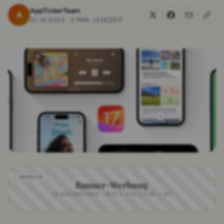
AppTickerTeam
A
01.12.2023
·
2 MIN. LESEZEIT
Banner-Werbung
LEADERBOARD · 970 × 250 / 728 × 90