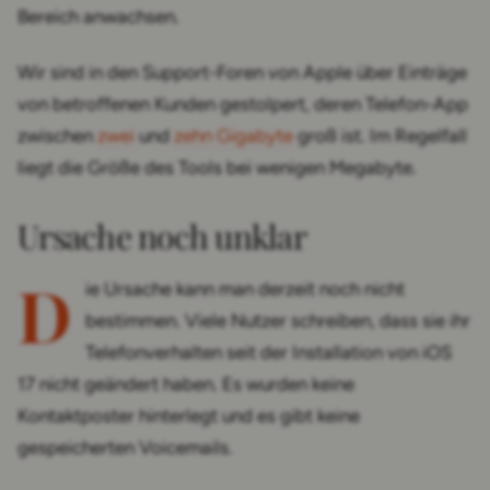
Bereich anwachsen.
Wir sind in den Support-Foren von Apple über Einträge
von betroffenen Kunden gestolpert, deren Telefon-App
zwischen
zwei
und
zehn Gigabyte
groß ist. Im Regelfall
liegt die Größe des Tools bei wenigen Megabyte.
Ursache noch unklar
D
ie Ursache kann man derzeit noch nicht
bestimmen. Viele Nutzer schreiben, dass sie ihr
Telefonverhalten seit der Installation von iOS
17 nicht geändert haben. Es wurden keine
Kontaktposter hinterlegt und es gibt keine
gespeicherten Voicemails.