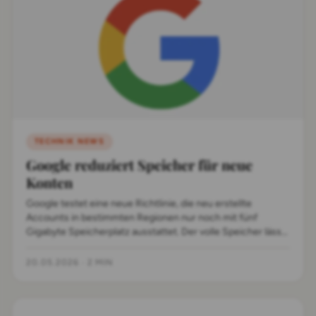
TECHNIK NEWS
Google reduziert Speicher für neue
Konten
Google testet eine neue Richtlinie, die neu erstellte
Accounts in bestimmten Regionen nur noch mit fünf
Gigabyte Speicherplatz ausstattet. Der volle Speicher lässt
sich nach Telefonverifizierung freischalten.
20.05.2026
·
2 MIN