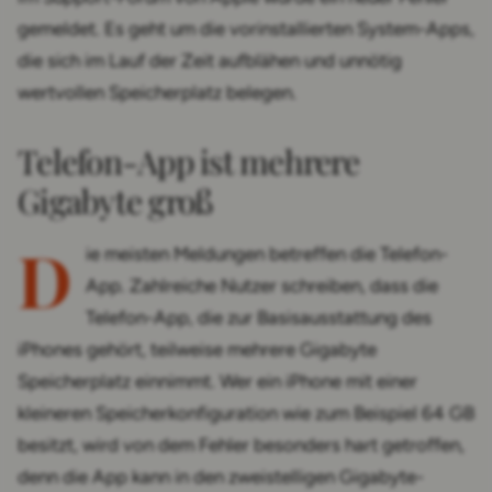
gemeldet. Es geht um die vorinstallierten System-Apps,
die sich im Lauf der Zeit aufblähen und unnötig
wertvollen Speicherplatz belegen.
Telefon-App ist mehrere
Gigabyte groß
D
ie meisten Meldungen betreffen die Telefon-
App. Zahlreiche Nutzer schreiben, dass die
Telefon-App, die zur Basisausstattung des
iPhones gehört, teilweise mehrere Gigabyte
Speicherplatz einnimmt. Wer ein iPhone mit einer
kleineren Speicherkonfiguration wie zum Beispiel 64 GB
besitzt, wird von dem Fehler besonders hart getroffen,
denn die App kann in den zweistelligen Gigabyte-