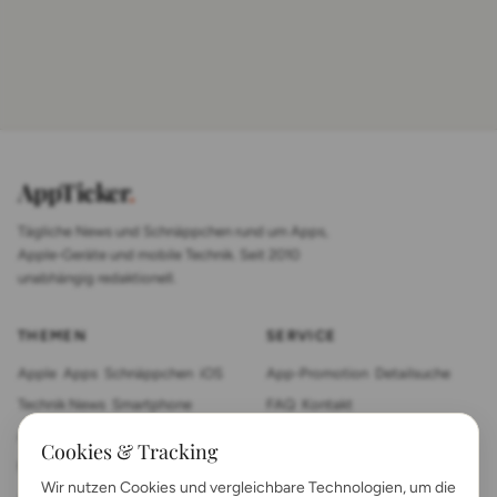
AppTicker
.
Tägliche News und Schnäppchen rund um Apps,
Apple-Geräte und mobile Technik. Seit 2010
unabhängig redaktionell.
THEMEN
SERVICE
Apple
Apps
Schnäppchen
iOS
App-Promotion
Detailsuche
Technik News
Smartphone
FAQ
Kontakt
App Review
Sonstiges
Tablet
Cookies & Tracking
Mac News
Smartwatch
Wir nutzen Cookies und vergleichbare Technologien, um die