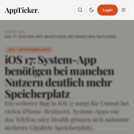
AppTicker
.
Login
HOME
›
IOS
›
IOS 17: SYSTEM-APP BENÖTIGEN BEI MANCHEN NUTZERN
DEUTLICH MEHR SPEICHERPLATZ
IOS · SPEICHERPLATZ
iOS 17: System-App
benötigen bei manchen
Nutzern deutlich mehr
Speicherplatz
Ein weiterer Bug in iOS 17 sorgt für Unmut bei
vielen iPhone-Besitzern. System-Apps wie
das Telefon oder Health gönnen sich mitunter
mehrere Gigabyte Speicherplatz.