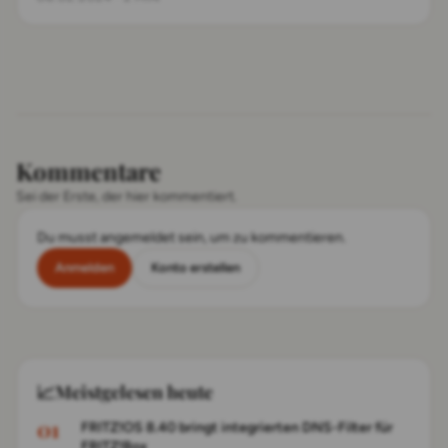
Kommentare
Sei der Erste, der hier kommentiert.
Du musst angemeldet sein, um zu kommentieren.
Anmelden
Konto erstellen
📈
Meistgelesen heute
FRITZ!OS 8.40 bringt integrierten DNS-Filter für
FRITZ!Box