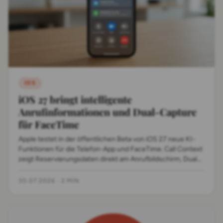
IOS
iOS 27 bringt intelligente
Anrufinformationen und Dual-Capture
für FaceTime
Apple testet in der öffentlichen Beta von iOS 27 neue KI-
Funktionen für die Telefon-App und FaceTime. Call Context
zeigt Reservierungsdaten direkt am Anrufbildschirm, Dual
Capture kombiniert beide Kameras gleichzeitig.
30.07.2026
·
2 MIN