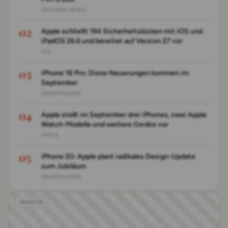
TECHNIK NEWS
Apple schließt 194 Sicherheitslücken mit iOS und
iPadOS 26.6 und bereitet auf Version 27 vor
IOS
iPhone 18 Pro: Diese Neuerungen kommen im
September
SMARTPHONE
Apple stellt im September drei iPhones, zwei Apple
Watch-Modelle und weitere Geräte vor
APPLE
iPhone 20: Apple plant radikales Design-Update
zum Jubiläum
SMARTPHONE