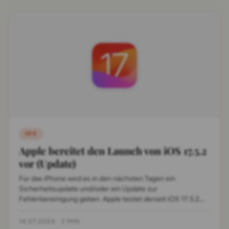
IOS
Apple bereitet den Launch von iOS 17.5.2
vor (Update)
Für das iPhone wird es in den nächsten Tagen ein
Sicherheitsupdate und/oder ein Update zur
Fehlerbereinigung geben. Apple testet derzeit iOS 17.5.2,
bei dem es sich eher um eine kleine Aktualisierung handelt.
14.07.2024
·
2 MIN