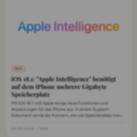
IOS
iOS 18.1: "Apple Intelligence" benötigt
auf dem iPhone mehrere Gigabyte
Speicherplatz
Mit iOS 18.1 rollt Apple einige neue Funktionen und
Anpassungen für das iPhone aus. In einem Support-
Dokument verrät der Konzern, wie viel Speicherplatz man
auf seinem iPhone für "Apple Intelligence" vorhalten muss.
24.09.2024
·
1 MIN