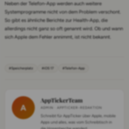
Neben der Telefon-App werden auch weitere
Systemprogramme nicht von dem Problem verschont.
So gibt es ähnliche Berichte zur Health-App, die
allerdings nicht ganz so oft genannt wird. Ob und wann
sich Apple dem Fehler annimmt, ist nicht bekannt.
#Speicherplatz
#iOS 17
#Telefon-App
AppTickerTeam
A
ADMIN · APPTICKER-REDAKTION
Schreibt für AppTicker über Apple, mobile
Apps und alles, was vom Schreibtisch in
die Hosentasche wandert.