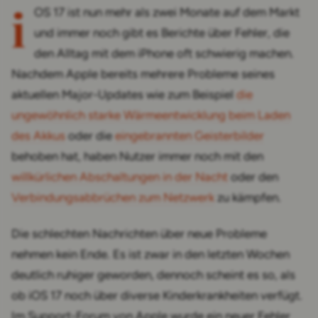
i
OS 17 ist nun mehr als zwei Monate auf dem Markt
und immer noch gibt es Berichte über Fehler, die
den Alltag mit dem iPhone oft schwierig machen.
Nachdem Apple bereits mehrere Probleme seines
aktuellen Major-Updates wie zum Beispiel
die
ungewöhnlich starke Wärmeentwicklung beim Laden
des Akkus
oder die
eingebrannten Geisterbilder
behoben hat, haben Nutzer immer noch mit den
willkürlichen Abschaltungen in der Nacht
oder den
Verbindungsabbrüchen zum Netzwerk
zu kämpfen.
Die schlechten Nachrichten über neue Probleme
nehmen kein Ende. Es ist zwar in den letzten Wochen
deutlich ruhiger geworden, dennoch scheint es so, als
ob iOS 17 noch über diverse Kinderkrankheiten verfügt.
Im Support-Forum von Apple wurde ein neuer Fehler