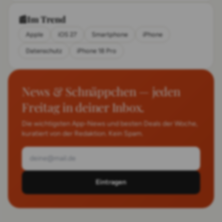
Anker Intelligence, Plug&Play (ohne
Verlängerungskabel für Solarpanels)
📰
Im Trend
Apple
iOS 27
Smartphone
iPhone
Datenschutz
iPhone 18 Pro
News & Schnäppchen — jeden
Freitag in deiner Inbox.
Die wichtigsten App-News und besten Deals der Woche,
kuratiert von der Redaktion. Kein Spam.
Eintragen