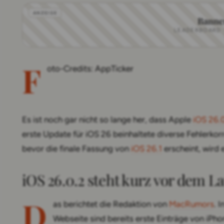
Banne
LEADERBOARD · 
F
oto-Credits: AppTicker
Es ist noch gar nicht so lange her, dass Apple
iOS 26.0
erste Update für iOS 26 beinhaltete diverse Fehlerko
bevor die finale Fassung von
iOS 26.1
erscheint, wird 
iOS 26.0.2 steht kurz vor dem L
D
as berichtet die Redaktion von
MacRumors
. 
Webseite sind bereits erste Einträge von iPhone