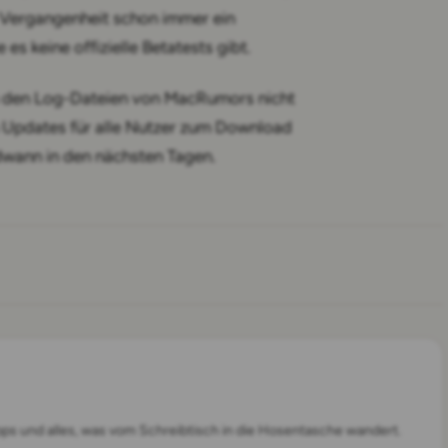
r Vergangenheit schon immer ein
es keine offizielle Betatests gibt.
 den Log-Dateien von MacRumors nicht
n Updates für alle Nutzer zum Download
dwann in den nächsten Tagen.
pps und alles, was vom Schreibtisch in die Hosentasche wandert.