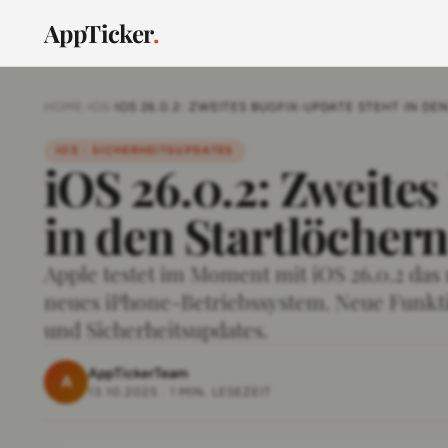
AppTicker
.
HOME
›
IOS
›
IOS 26.0.2: ZWEITES BUGFIX-UPDATE STEHT IN D
IOS · SICHERHEITSUPDATES
iOS 26.0.2: Zweites
in den Startlöcher
Apple testet im Moment mit iOS 26.0.2 das 
neues iPhone-Betriebssystem. Neue Funkti
und Sicherheitsupdates.
AppTickerTeam
A
13.10.2025
·
1 MIN. LESEZEIT