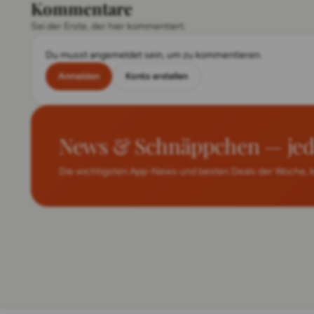
Kommentare
Sei der Erste, der hier kommentiert.
Du musst angemeldet sein, um zu kommentieren.
Anmelden
Konto erstellen
News & Schnäppchen — jeden
Die wichtigsten App-News und besten Deals der Woche, ku