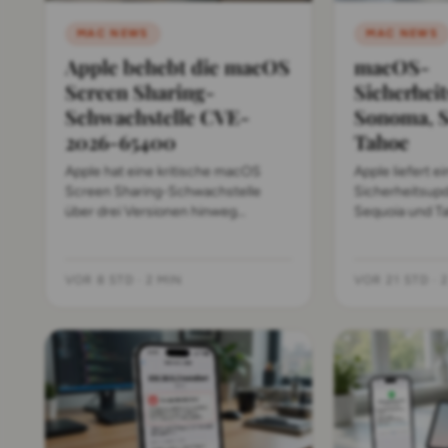
MAC NEWS
MAC NEWS
Apple behebt die macOS
macOS-
Screen Sharing-
Sicherhei
Schwachstelle CVE-
Sonoma, 
2026-65400
Tahoe
Apple hat eine kritische macOS
Apple liefert 
Screen Sharing-Schwachstelle
Sicherheitsup
über drei Versionen hinweg
Sequoia und Ta
gepatcht. CVE-2026-65400
kommen ohne 
erlaubte Fernzugriff ohne
neun Tage nac
Anmeldung.
Release.
VOR 8 STD
·
2 MIN
VOR 21 STD
·