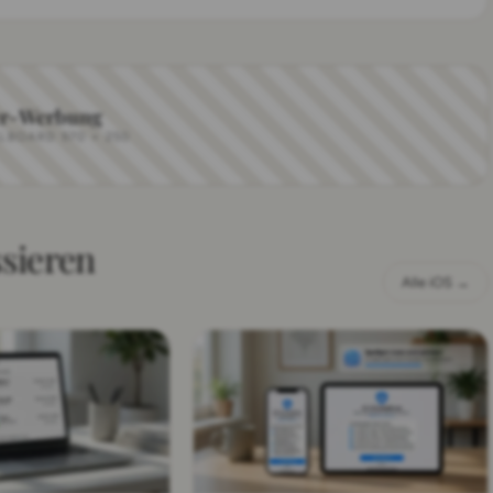
r-Werbung
LLBOARD 970 × 250
ssieren
Alle iOS →