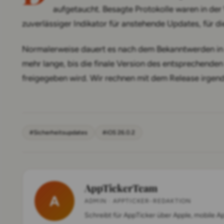
aufgetaucht. Besagte Protokolle waren in de
zuverlässiger Indikator für anstehende Updates, für die 
Normalerweise dauert es nach dem Bekanntwerden in
mehr lange, bis die finale Version des entsprechende
freigegeben wird. Wir rechnen mit dem Release irgen
#Sicherheitsupdates
#iOS 26.0.2
AppTickerTeam
A
ADMIN · APPTICKER-REDAKTION
Schreibt für AppTicker über Apple, mobile A