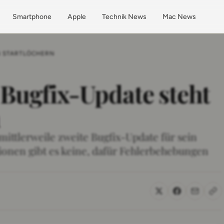
Smartphone
Apple
Technik News
Mac News
EN STARTLÖCHERN
 Bugfix-Update steht
n
mittlerweile zweite Bugfix-Update für sein
onen gibt es keine, dafür Fehlerbehebungen