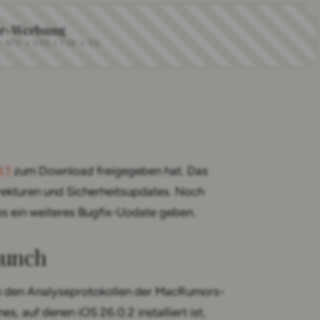
r-Werbung
970 × 250 / 728 × 90
.1
zum Download freigegeben hat. Das
rrekturen und Sicherheitsupdates. Noch
es ein weiteres Bugfix-Uodate geben.
aunch
In den Analyseprotokollen der MacRumors-
s, auf denen iOS 26.0.2 installiert ist,