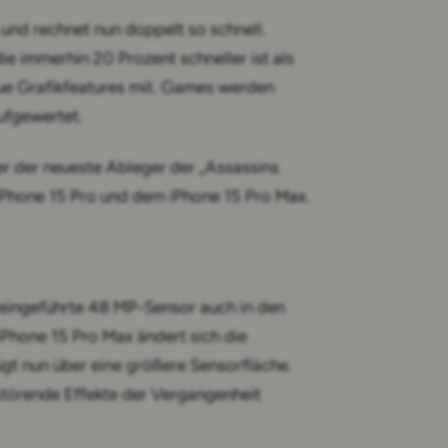
und rechnet nun doppelt so schnell.
 die immerhin 20 Prozent schneller ist als
neue Grafikfeatures mit. Games werden
ufgewertet.
der der neueste Ableger der „Assassins
iPhone 15 Pro und dem iPhone 15 Pro Max.
 eingeführte 48 MP-Sensor auch in den
iPhone 15 Pro Max ändert sich die
ügt nun über eine größere Sensorfläche.
 störende Effekte der Vergangenheit