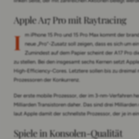
linken Seite, der mit zahlreichen Aktionen belegt werd
Apple A17 Pro mit Raytracing
I
m iPhone 15 Pro und 15 Pro Max kommt der brand
neue „Pro“-Zusatz soll zeigen, dass es sich um ei
Zumindest auf dem Papier scheint der A17 Pro die
zu stellen. Bei den insgesamt sechs Kernen setzt App
High-Efficiency-Cores. Letztere sollen bis zu dreimal 
Prozessoren der Konkurrenz.
Der erste mobile Prozessor, der im 3-nm-Verfahren he
Milliarden Transistoren daher. Das sind drei Milliarden
laut Apple damit der schnellste Prozessor, der je in 
Spiele in Konsolen-Qualität