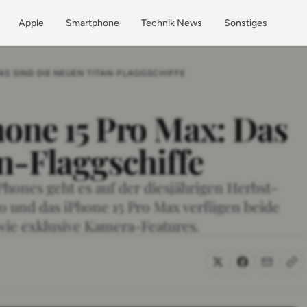
Apple
Smartphone
Technik News
Sonstiges
DAS SIND DIE NEUEN TITAN-FLAGGSCHIFFE
hone 15 Pro Max: Das
n-Flaggschiffe
hones geht es auf der diesjährigen Herbst-
ro und das iPhone 15 Pro Max verfügen beide
owie exklusive Kamera-Features.