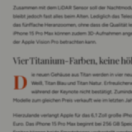
Zusammen mit dem LiDAR Sensor soll der Nachtmodus 
bleibt jedoch fast alles beim Alten. Lediglich das Tel
das fünffache Heranzoomen, ohne dass die Qualität l
iPhone 15 Pro Max können zudem 3D-Aufnahmen angefe
der Apple Vision Pro betrachten kann.
Vier Titanium-Farben, keine hö
D
ie neuen Gehäuse aus Titan werden in vier ne
Weiß, Titan Blau und Titan Natur. Erfreuliche
während der Keynote nicht bestätigt. Zumind
Modelle zum gleichen Preis verkauft wie im letzten Jah
Hierzulande verlangt Apple für das 6,1 Zoll große iPh
Euro. Das iPhone 15 Pro Max beginnt bei 256 GB Spe