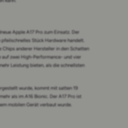
en kann.
neue Apple A17 Pro zum Einsatz. Der
n pfeilschnelles Stück Hardware handelt.
 Chips anderer Hersteller in den Schatten
le auf zwei High-Performance- und vier
mehr Leistung bieten, als die schnellsten
rgestellt wurde, kommt mit satten 19
 mehr als im A16 Bionic. Der A17 Pro ist
einem mobilen Gerät verbaut wurde.