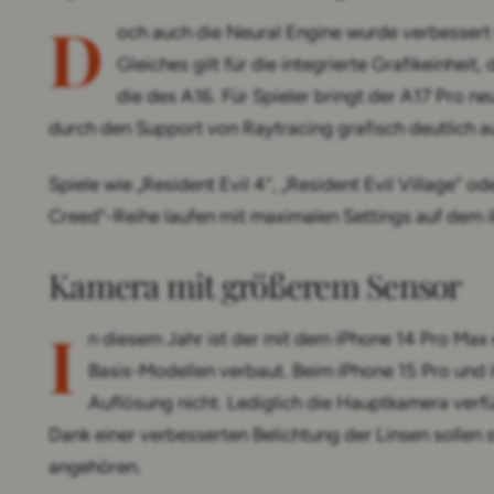
D
och auch die Neural Engine wurde verbessert 
Gleiches gilt für die integrierte Grafikeinheit,
die des A16. Für Spieler bringt der A17 Pro 
durch den Support von Raytracing grafisch deutlich a
Spiele wie „Resident Evil 4“, „Resident Evil Village“ o
Creed“-Reihe laufen mit maximalen Settings auf dem 
Kamera mit größerem Sensor
I
n diesem Jahr ist der mit dem iPhone 14 Pro Max
Basis-Modellen verbaut. Beim iPhone 15 Pro und 
Auflösung nicht. Lediglich die Hauptkamera verf
Dank einer verbesserten Belichtung der Linsen sollen
angehören.