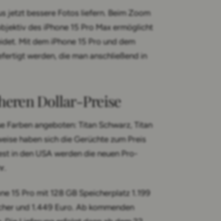
jetzt bessere Fotos liefern. Beim Zoom
eobjektiv des iPhone 15 Pro Max ermöglicht
eidet. Mit dem iPhone 15 Pro und dem
rtigt werden, die man anschließend in
heren Dollar-Preise
ue Farben angeboten: Titan Schwarz, Titan
rweise haben sich die Gerüchte zum Preis
est in den USA werden die neuen Pro-
r.
one 15 Pro mit 128 GB Speicherplatz 1.199
icher und 1.449 Euro. Ab kommenden