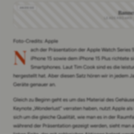
Banne
LEADERBOARD · 
Foto-Credits: Apple
N
ach der Präsentation der Apple Watch Series 
iPhone 15 sowie dem iPhone 15 Plus richtete s
Smartphones. Laut Tim Cook sind es die leistu
hergestellt hat. Aber diesen Satz hören wir in jedem 
Geräte genauer an.
Gleich zu Beginn geht es um das Material des Gehäuse
Keynote „Wonderlust“ verraten haben, nutzt Apple als
sich um die gleiche Qualität, wie man es in der Raumfa
während der Präsentation gezeigt werden, sieht man 