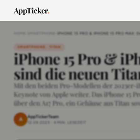
AppTicker
.
HOME
›
SMARTPHONE
›
IPHONE 15 PRO & IPHONE 15 PRO MAX: 
SMARTPHONE · TITAN
iPhone 15 Pro & iP
sind die neuen Tita
Mit den beiden Pro-Modellen der 2023er-iP
Keynote von Apple weiter. Das iPhone 15 P
über den A17 Pro, ein Gehäuse aus Titan s
AppTickerTeam
A
12.09.2023
·
4 MIN. LESEZEIT