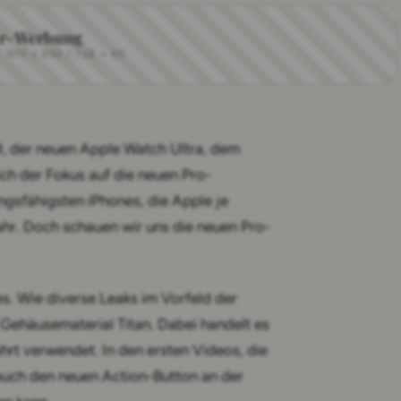
r-Werbung
970 × 250 / 728 × 90
9, der neuen Apple Watch Ultra, dem
ich der Fokus auf die neuen Pro-
ngsfähigsten iPhones, die Apple je
Jahr. Doch schauen wir uns die neuen Pro-
s. Wie diverse Leaks im Vorfeld der
 Gehäusematerial Titan. Dabei handelt es
hrt verwendet. In den ersten Videos, die
auch den neuen Action-Button an der