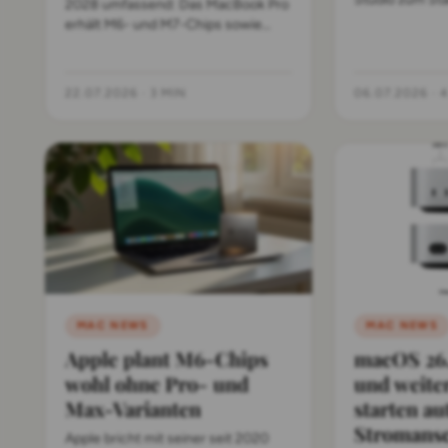
2028 umfassend: Das MacBook Pro
KI-Agenten wer
erhält M6- und M7-Chips sowie
skizziert er Ap
OLED-Displays, während das
lokale KI und 
MacBook Neo weiter auf einen
Ansatz bei den
iPhone-Prozessor setzt. Mac mini
22.07.2026
·
3 MIN
06.07.2026
·
4
und Mac Studio warten auf
Speicherchip-Lieferungen.
MAC NEWS
MAC NEWS
Apple plant M6-Chips
macOS 26.
wohl ohne Pro- und
und weite
Max-Varianten
starten au
Stromans
Apple bricht mit seiner seit 2020