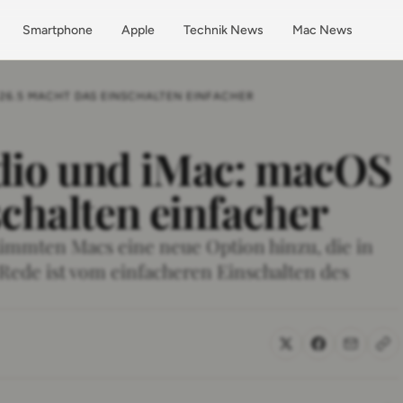
Smartphone
Apple
Technik News
Mac News
 26.5 MACHT DAS EINSCHALTEN EINFACHER
dio und iMac: macOS
schalten einfacher
timmten Macs eine neue Option hinzu, die in
 Rede ist vom einfacheren Einschalten des