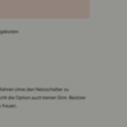
ngeboten:
ahren ohne den Netzschalter zu
ht die Option auch keinen Sinn. Besitzer
 freuen.