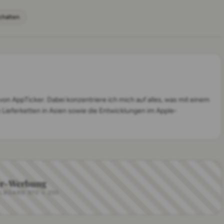
chalten
on AppTicker. Dabei konzentriere ich mich auf alles, was mit einem
 Lieferketten in Asien sowie die Entwicklungen im Apple-
r-Werbung
LLBOARD 970 × 250