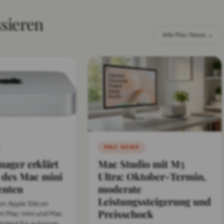
ssieren
Alle Mac News →
MAC NEWS
ager erklärt
Mac Studio mit M5
 des Mac mini
Ultra: Oktober-Termin,
enten
moderate
Leistungssteigerung und
n Apple Silicon
Preisschock
um Mac mini und Mac
andard für autonome