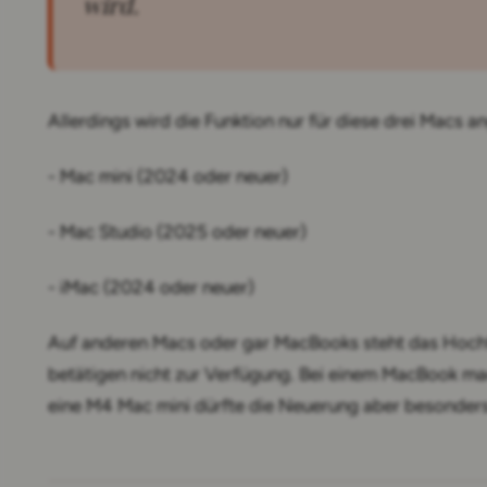
wird.
Allerdings wird die Funktion nur für diese drei Macs a
- Mac mini (2024 oder neuer)
- Mac Studio (2025 oder neuer)
- iMac (2024 oder neuer)
Auf anderen Macs oder gar MacBooks steht das Hochf
betätigen nicht zur Verfügung. Bei einem MacBook mac
eine M4 Mac mini dürfte die Neuerung aber besonders