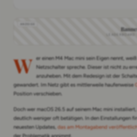
Banne
LEADERBOARD · 
W
er einen M4 Mac mini sein Eigen nennt, weiß
Netzschalter spreche. Dieser ist nicht zu e
anzuheben. Mit dem Redesign ist der Schalte
gewandert. Im Netz gibt es mittlerweile haufenweise
Position verschieben.
Doch wer macOS 26.5 auf seinem Mac mini installiert,
deutlich weniger oft betätigen. In den Einstallungen f
neuesten Updates,
das am Montagabend veröffentlic
der Problematik annimmt.