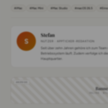
#iMac
#Mac Mini
#Mac Studio
#macOS 26.5
#Eins
Stefan
S
NUTZER · APPTICKER-REDAKTION
Seit über zehn Jahren gehöre ich zum Team v
Betriebssystem läuft. Zudem verfolge ich die
Hauptquartier.
Banne
INLINE · BI