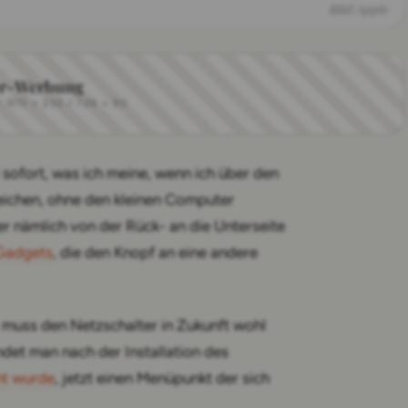
Bild: Apple
r-Werbung
970 × 250 / 728 × 90
 sofort, was ich meine, wenn ich über den
rreichen, ohne den kleinen Computer
r nämlich von der Rück- an die Unterseite
Gadgets
, die den Knopf an eine andere
 muss den Netzschalter in Zukunft wohl
indet man nach der Installation des
ht wurde
, jetzt einen Menüpunkt der sich