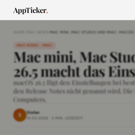
AppTicker
.
HOME
›
MAC NEWS
›
MAC MINI, MAC STUDIO UND IMAC: MACOS
MAC NEWS · IMAC
Mac mini, Mac Stu
26.5 macht das Ein
macOS 26.5 fügt den Einstellungen bei bes
den Release Notes nicht genannt wird. Die
Computers.
Stefan
S
15.05.2026
·
2 MIN. LESEZEIT