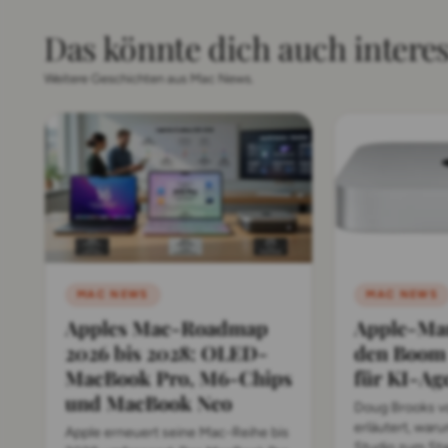
Das könnte dich auch intere
Weitere Geschichten aus Mac News.
MAC NEWS
MAC NEWS
Apples Mac-Roadmap
Apple-Man
2026 bis 2028: OLED-
den Boom
MacBook Pro, M6-Chips
für KI-Ag
und MacBook Neo
Doug Brooks vo
erläutert, war
Apple erneuert seine Mac-Reihe bis
Studio zum St