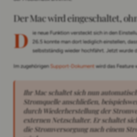
Der Mac wird eingeschaltet, oh
D
ie neue Funktion versteckt sich in den Einstel
26.5 konnte man dort lediglich einstellen, da
selbstständig wieder hochfährt. Jetzt wurde 
Im zugehörigen
Support-Dokument
wird das Feature w
Ihr Mac schaltet sich nun automatisch ein, sobald Sie ihn an eine
Stromquelle anschließen, beispielswe
durch Wiederherstellung der Stromv
externen Netzschalter. Er schaltet si
die Stromversorgung nach einem Stro