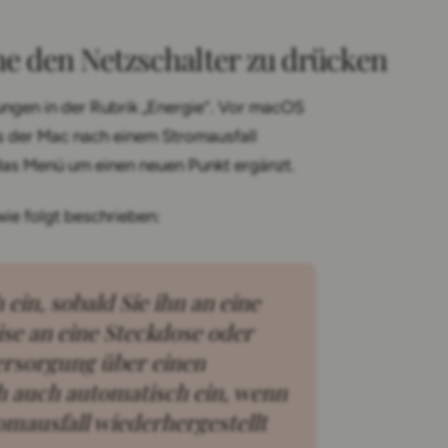
ne den Netzschalter zu drücken
lungen in der Rubrik „Energie“. Vor macOS
ss der Mac nach einem Stromausfall
das Menü um einen neuen Punkt ergänzt.
ie folgt beschrieben:
ise an eine Steckdose oder
ersorgung über einen
ch auch automatisch ein, wenn
mausfall wiederhergestellt