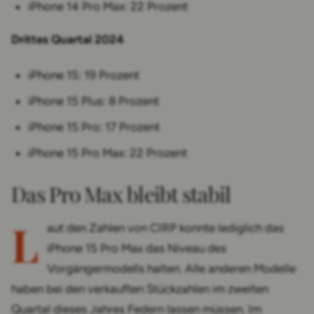
iPhone 14 Pro Max: 22 Prozent
Drittes Quartal 2024
iPhone 15: 19 Prozent
iPhone 15 Plus: 8 Prozent
iPhone 15 Pro: 17 Prozent
iPhone 15 Pro Max: 22 Prozent
Das Pro Max bleibt stabil
L
aut den Zahlen von CIRP konnte lediglich das
iPhone 15 Pro Max das Niveau des
Vorgängermodells halten. Alle anderen Modelle
haben bei den verkauften Stückzahlen im zweiten
Quartal dieses Jahres Federn lassen müssen. Im