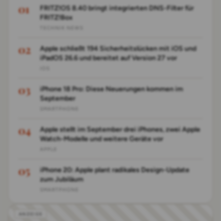
FRITZ!OS 8.40 bringt integrierten DNS-Filter für
FRITZ!Box
TECHNIK NEWS
Apple schließt 194 Sicherheitslücken mit iOS und
iPadOS 26.6 und bereitet auf Version 27 vor
IOS
iPhone 18 Pro: Diese Neuerungen kommen im
September
SMARTPHONE
Apple stellt im September drei iPhones, zwei Apple
Watch-Modelle und weitere Geräte vor
APPLE
iPhone 20: Apple plant radikales Design-Update
zum Jubiläum
SMARTPHONE