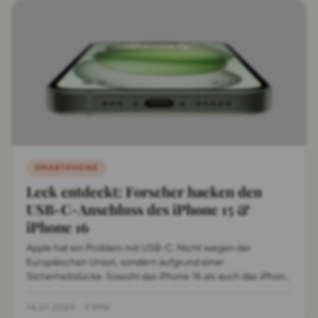
SMARTPHONE
Leck entdeckt: Forscher hacken den
USB-C-Anschluss des iPhone 15 &
iPhone 16
Apple hat ein Problem mit USB-C. Nicht wegen der
Europäischen Union, sondern aufgrund einer
Sicherheitslücke. Sowohl das iPhone 16 als auch das iPhone
15 sind betroffen.
14.01.2025
·
2 MIN