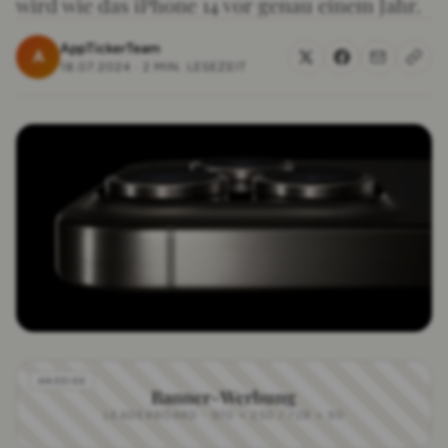
wird wie das iPhone 14 vor genau einem Jahr.
AppTickerTeam
A
18.07.2024
·
2 MIN. LESEZEIT
Banner-Werbung
LEADERBOARD · 970 × 250 / 728 × 90