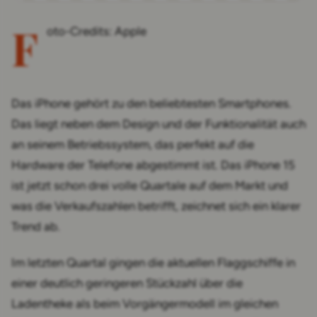
F
oto-Credits: Apple
Das iPhone gehört zu den beliebtesten Smartphones.
Das liegt neben dem Design und der Funktionalität auch
an seinem Betriebssystem, das perfekt auf die
Hardware der Telefone abgestimmt ist. Das iPhone 15
ist jetzt schon drei volle Quartale auf dem Markt und
was die Verkaufszahlen betrifft, zeichnet sich ein klarer
Trend ab.
Im letzten Quartal gingen die aktuellen Flaggschiffe in
einer deutlich geringeren Stückzahl über die
Ladentheke als beim Vorgängermodell im gleichen