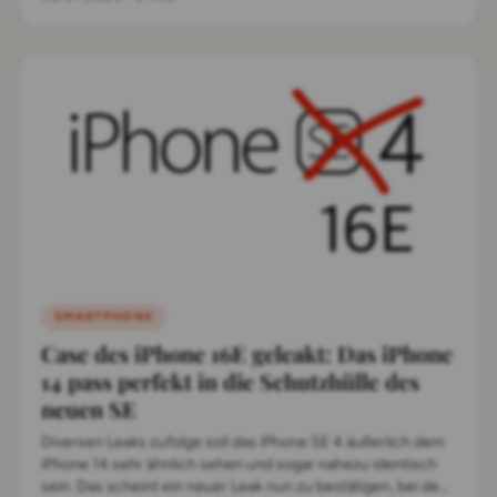
SMARTPHONE
Case des iPhone 16E geleakt: Das iPhone
14 pass perfekt in die Schutzhülle des
neuen SE
Diversen Leaks zufolge soll das iPhone SE 4 äußerlich dem
iPhone 14 sehr ähnlich sehen und sogar nahezu identisch
sein. Das scheint ein neuer Leak nun zu bestätigen, bei dem