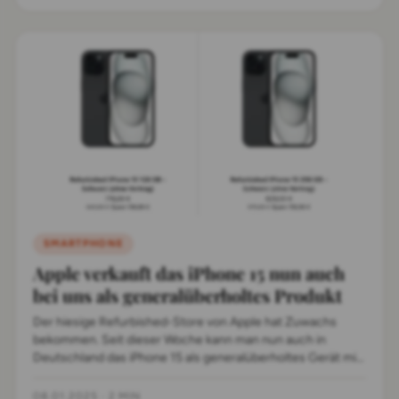
SMARTPHONE
Apple verkauft das iPhone 15 nun auch
bei uns als generalüberholtes Produkt
Der hiesige Refurbished-Store von Apple hat Zuwachs
bekommen. Seit dieser Woche kann man nun auch in
Deutschland das iPhone 15 als generalüberholtes Gerät mit
einem Preisnachlass kaufen.
08.01.2025
·
2 MIN