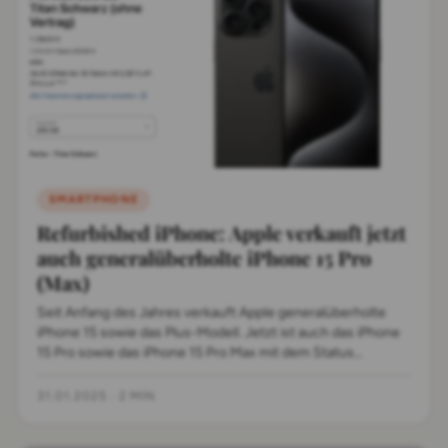
SMARTPHONE
Refurbished iPhone: Apple verkauft jetzt
auch generalüberholte iPhone 15 Pro
(Max)
Seit Anfang des Jahres verkauft Apple generalüberholte
iPhone 15 sowie das Plus-Modell. Jetzt ist auch das iPhone
15 Pro sowie das iPhone 15 Pro Max mit dem Status
„Refurbished“ verfügbar.
31.01.2025
·
2 MIN