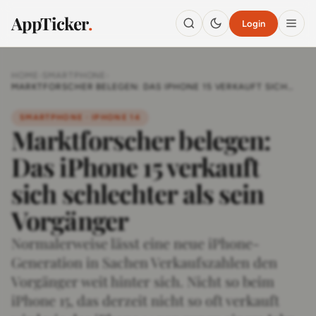
AppTicker
.
Login
HOME
›
SMARTPHONE
›
MARKTFORSCHER BELEGEN: DAS IPHONE 15 VERKAUFT SICH
SCHLECHTER ALS SEIN VORGÄNGER
SMARTPHONE · IPHONE 14
Marktforscher belegen:
Das iPhone 15 verkauft
sich schlechter als sein
Vorgänger
Normalerweise lässt eine neue iPhone-
Generation in Sachen Verkaufszahlen den
Vorgänger weit hinter sich. Nicht so beim
iPhone 15, das derzeit nicht so oft verkauft