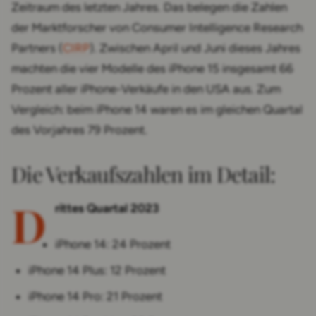
Zeitraum des letzten Jahres. Das belegen die Zahlen
der Marktforscher von Consumer Intelligence Research
Partners (
CIRP
). Zwischen April und Juni dieses Jahres
machten die vier Modelle des iPhone 15 insgesamt 66
Prozent aller iPhone-Verkäufe in den USA aus. Zum
Vergleich: beim iPhone 14 waren es im gleichen Quartal
des Vorjahres 79 Prozent.
Die Verkaufszahlen im Detail:
D
rittes Quartal 2023
iPhone 14: 24 Prozent
iPhone 14 Plus: 12 Prozent
iPhone 14 Pro: 21 Prozent