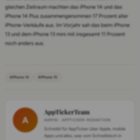
gleichen Zeitraum machten das iPhone 14 und das
iPhone 14 Plus zusammengenommen 17 Prozent aller
iPhone-Verkäufe aus. Im Vorjahr sah das beim iPhone
13 und dem iPhone 13 mini mit insgesamt 11 Prozent
noch anders aus.
#iPhone 14
#iPhone 15
AppTickerTeam
A
ADMIN · APPTICKER-REDAKTION
Schreibt für AppTicker über Apple, mobile
Apps und alles, was vom Schreibtisch in