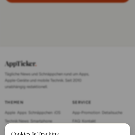
AppTicker
.
Tägliche News und Schnäppchen rund um Apps,
Apple-Geräte und mobile Technik. Seit 2010
unabhängig redaktionell.
THEMEN
SERVICE
Apple
Apps
Schnäppchen
iOS
App-Promotion
Detailsuche
Technik News
Smartphone
FAQ
Kontakt
App Review
Sonstiges
Tablet
Cookies & Tracking