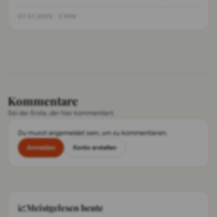
es um die Schutzhülle des neuen SE geht.
07.01.2025
·
2 MIN
Kommentare
Sei der Erste, der hier kommentiert.
Du musst angemeldet sein, um zu kommentieren.
Anmelden
Konto erstellen
📈
Meistgelesen heute