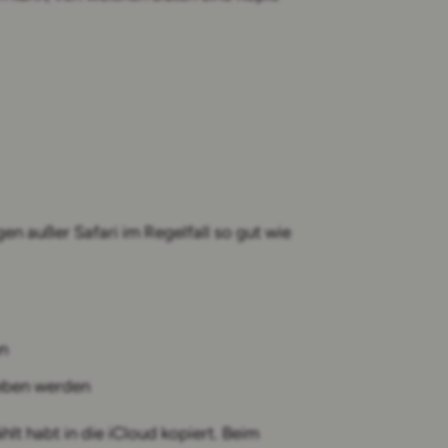
en außer Safari im Regelfall so gut wie
en
geben werden
t habt in die iCloud kopiert. Beim