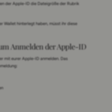
en der Apple-ID die Dateigröße der Rubrik
er Wallet hinterlegt haben, müsst ihr diese
 zum Anmelden der Apple-ID
er mit eurer Apple-ID anmelden. Das
Abmeldung:
en