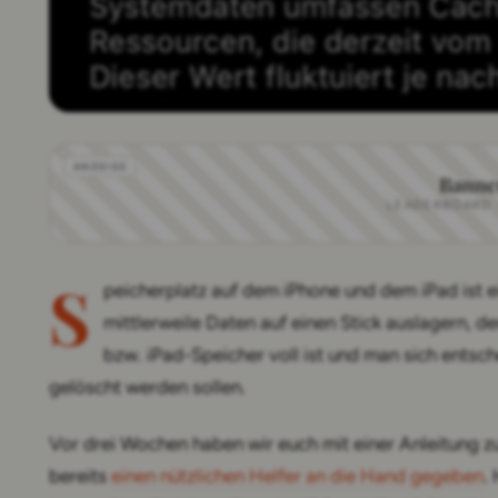
Banne
LEADERBOARD · 
S
peicherplatz auf dem iPhone und dem iPad ist 
mittlerweile Daten auf einen Stick auslagern, d
bzw. iPad-Speicher voll ist und man sich ents
gelöscht werden sollen.
Vor drei Wochen haben wir euch mit einer Anleitung 
bereits
einen nützlichen Helfer an die Hand gegeben
.