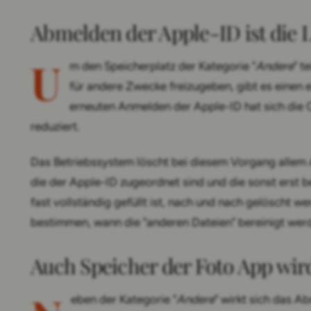
Abmelden der Apple-ID ist die 
U
m den Speicherplatz der Kategorie "
Andere
" t
für andere Zwecke freizugeben, gibt es einen
erneuten Anmelden der Apple-ID hat sich die
reduziert.
Das Betriebssystem löscht bei diesem Vorgang allem 
die der Apple-ID zugeordnet sind und die sonst erst b
fast vollständig gefüllt ist, nach und nach gelöscht w
bestimmen, wann die "anderen Dateien" bereinigt wer
Auch Speicher der Foto App wir
eben der Kategorie "
Andere
" wirkt sich das A