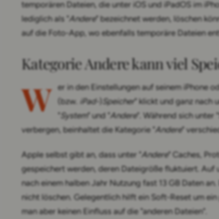
temporären Dateien, die unter iOS und iPadOS im iPh
lediglich als "
Andere
" bezeichnet werden, löschen kö
auf die Foto-App, wo ebenfalls temporäre Dateien ent
Kategorie Andere kann viel Spei
W
er in den Einstellungen auf seinem iPhone od
(bzw.
iPad-
)
Speicher
" klickt und ganz nach u
"
System
" und "
Andere
". Während sich unter
verbergen, beinhaltet die Kategorie "
Andere
" verschie
Apple selbst gibt an, dass unter "
Andere
" Caches, Pro
gespeichert werden, deren Dateigröße fluktuiert. Auf
nach einem halben Jahr Nutzung fast 13 GB Daten an. 
nicht löschen. Gelegentlich hilft ein Soft-Reset um e
man aber keinen Einfluss auf die "anderen Dateien".