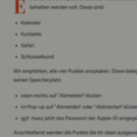
E
behalten werden soll. Diese sind:
Kalender
Kontakte
Safari
Schlüsselbund
Wir empfehlen, alle vier Punkte anzuhaken. Diese beleg
keinen Speicherplatz.
oben rechts auf "
Abmelden
" klicken
im Pop-up auf "
Abmelden
" oder "
Abbrechen
" klick
ggf. muss jetzt das Passwort der Apple-ID einge
Anschließend werden die Punkte die ihr oben ausgewähl