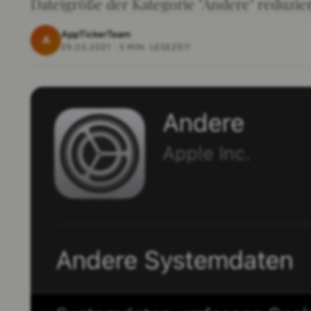
Dateigröße der Kategorie "Andere" reduzie
AppTickerTeam
A
29.03.2021
·
5 MIN. LESEZEIT