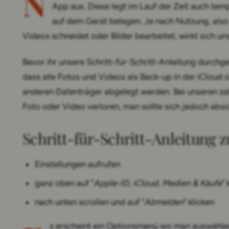
N
App aus. Diese legt im Lauf der Zeit auch tem
auf dem Gerät belegen. Je nach Nutzung, also
Videos schneidet oder Bilder bearbeitet, wirkt sich un
Bevor ihr unsere Schritt-für-Schritt-Anleitung durchge
dass alle Fotos und Videos als Back-up in der iCloud
anderen Datenträger abgelegt werden. Bei unseren zah
Foto oder Video verloren, man sollte sich jedoch absi
Schritt-für-Schritt-Anleitung
Einstellungen aufrufen
ganz oben auf "
Apple-ID, iCloud, Medien & Käufe
" 
nach unten scrollen und auf "
Abmelden
" klicken
s erscheint ein Optionsmenü wo man auswählen