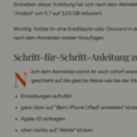
Schreiben dieser Anleitung hat sich nach dem Abmeld
"
Andere
" von 5,7 auf 3,03 GB reduziert.
Wichtig: Solltet ihr eine Kreditkarte oder Girocard in d
nach dem Anmelden wieder hinzufügen.
Schritt-für-Schritt-Anleitung
N
ach dem Abmelden könnt ihr euch sofort wied
geschieht auf die gleiche Weise wie bei der 
Einstellungen aufrufen
ganz oben auf "
Beim iPhone
(
iPad
)
anmelden
" klick
Apple-ID eintragen
oben rechts auf "
Weiter
" klicken