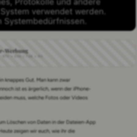
r-Werbung
970 × 250 / 728 × 90
ein knappes Gut. Man kann zwar
ennoch ist es ärgerlich, wenn der iPhone-
cheiden muss, welche Fotos oder Videos
zum Löschen von Daten in der Dateien-App
 Heute zeigen wir euch, wie ihr die