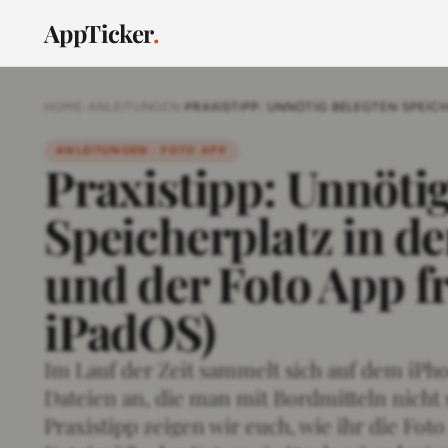
AppTicker
.
HOME
›
ANLEITUNGEN
›
PRAXISTIPP: UNNÖTIG BELEGTEN SPEICH
ANLEITUNGEN · FOTO APP
Praxistipp: Unnöti
Speicherplatz in de
und der Foto App f
iPadOS)
Im Lauf der Zeit sammelt sich auf dem iP
Dateien an, die man mit Bordmitteln nicht
Praxistipp zeigen wir euch, wie ihr die Fot