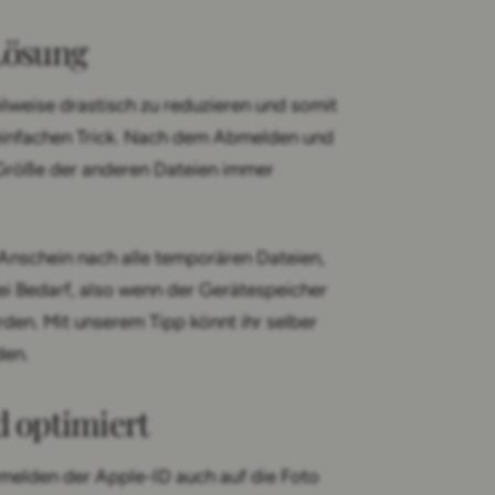
Lösung
eilweise drastisch zu reduzieren und somit
 einfachen Trick. Nach dem Abmelden und
 Größe der anderen Dateien immer
Anschein nach alle temporären Dateien,
ei Bedarf, also wenn der Gerätespeicher
erden. Mit unserem Tipp könnt ihr selber
den.
d optimiert
bmelden der Apple-ID auch auf die Foto