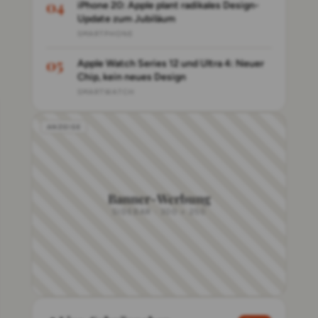
iPhone 20: Apple plant radikales Design-
Update zum Jubiläum
SMARTPHONE
Apple Watch Series 12 und Ultra 4: Neuer
Chip, kein neues Design
SMARTWATCH
Banner-Werbung
SIDEBAR · 300 × 250