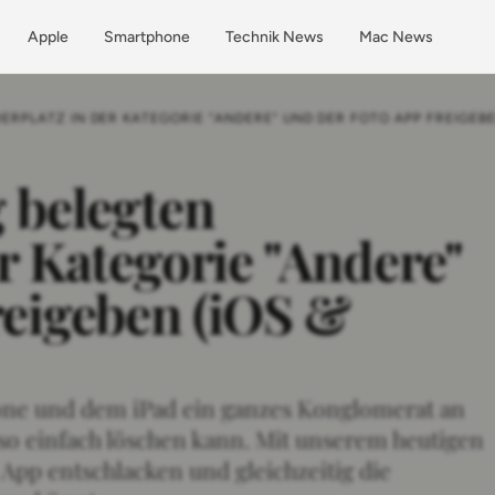
Apple
Smartphone
Technik News
Mac News
ERPLATZ IN DER KATEGORIE "ANDERE" UND DER FOTO APP FREIGEBEN
g belegten
r Kategorie "Andere"
reigeben (iOS &
hone und dem iPad ein ganzes Konglomerat an
 so einfach löschen kann. Mit unserem heutigen
o App entschlacken und gleichzeitig die