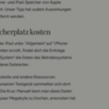
one- und iPad-Speicher von Apple
nnt. Unser Tipp hat zudem Auswirkungen
fernt werden.
cherplatz kosten
er iPad unter "
Allgemein
" auf "
iPhone-
nten scrollt, findet dort die Einträge
 "System" die Daten des Betriebssystems
dene Dateiarten.
tokolle und andere Ressourcen
 unserem Testgerät sammelten sich dort
Die Krux: Manuell kann man diese Daten
in paar Megabyte zu löschen, ansonsten hat