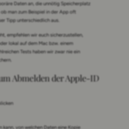
poräre Daten an, die unnötig Speicherplatz
 ob man zum Beispiel in der App oft
ser Tipp unterschiedlich aus.
ht, empfehlen wir euch sicherzustellen,
 oder lokal auf dem Mac bzw. einem
lreichen Tests haben wir zwar nie ein
chern.
 zum Abmelden der Apple-ID
klicken
 kann, von welchen Daten eine Kopie