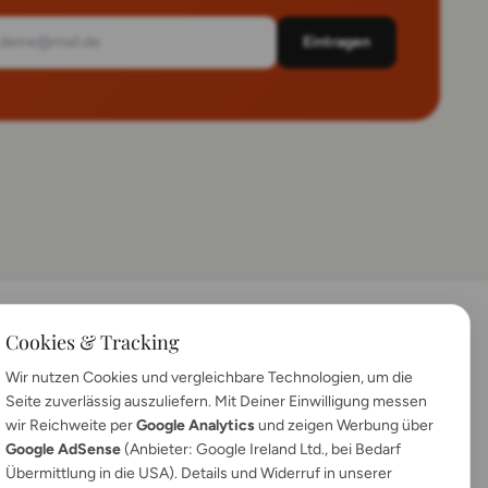
Eintragen
RECHTLICHES
Cookies & Tracking
Detailsuche
FAQ
Impressum
Kontakt
Datenschutz
Wir nutzen Cookies und vergleichbare Technologien, um die
Seite zuverlässig auszuliefern. Mit Deiner Einwilligung messen
App FAQs
wir Reichweite per
Google Analytics
und zeigen Werbung über
Google AdSense
(Anbieter: Google Ireland Ltd., bei Bedarf
Übermittlung in die USA). Details und Widerruf in unserer