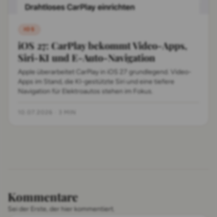
IOS
iOS 27: CarPlay bekommt Video-Apps,
Siri-KI und E-Auto-Navigation
Apple überarbeitet CarPlay in iOS 27 grundlegend. Video-
Apps im Stand, die KI-gestützte Siri und eine tiefere
Navigation für Elektroautos stehen im Fokus.
10.07.2026
·
3 MIN
Kommentare
Sei der Erste, der hier kommentiert.