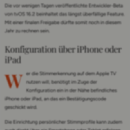
Die vor wenigen Tagen veröffentlichte Entwickler-Beta
von tvOS 16.2 beinhaltet das längst überfällige Feature.
Mit einer finalen Freigabe dürfte somit noch in diesem
Jahr zu rechnen sein.
Konfiguration über iPhone oder
iPad
W
er die Stimmerkennung auf dem Apple TV
nutzen will, benötigt im Zuge der
Konfiguration ein in der Nähe befindliches
iPhone oder iPad, an das ein Bestätigungscode
geschickt wird.
Die Einrichtung persönlicher Stimmprofile kann zudem