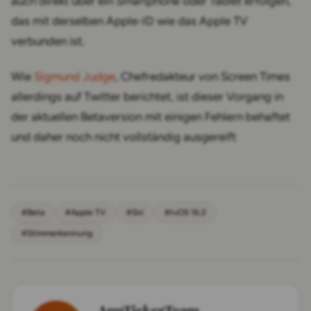
auch direkt über ein Smartphone oder Tablet erfolgen,
das mit derselben Apple-ID wie das Apple TV
verbunden ist.
Wie
Sigmund Judge
, Chefredakteur von Screen Times
allerdings auf Twitter berichtet, ist dieser Vorgang in
der aktuellen Betaversion mit einigen Fehlern behaftet
und daher noch nicht vollständig ausgereift
#Beta
#Apple TV
#Siri
#tvOS 16.2
#Stimmerkennung
AppTickerTeam