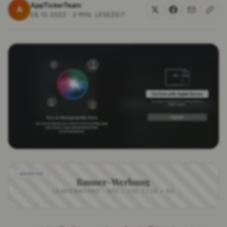
AppTickerTeam
A
28.10.2022
·
2 MIN. LESEZEIT
Banner-Werbung
LEADERBOARD · 970 × 250 / 728 × 90