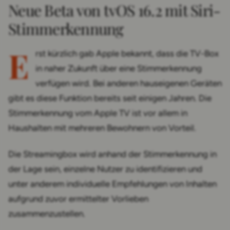
Neue Beta von tvOS 16.2 mit Siri-
Stimmerkennung
E
rst kürzlich gab Apple bekannt, dass die TV-Box
in naher Zukunft über eine Stimmerkennung
verfügen wird. Bei anderen hauseigenen Geräten
gibt es diese Funktion bereits seit einigen Jahren. Die
Stimmerkennung vom Apple TV ist vor allem in
Haushalten mit mehreren Bewohnern von Vorteil.
Die Streamingbox wird anhand der Stimmerkennung in
der Lage sein, einzelne Nutzer zu identifizieren und
unter anderem individuelle Empfehlungen von Inhalten
aufgrund zuvor ermittelter Vorlieben
zusammenzustellen.