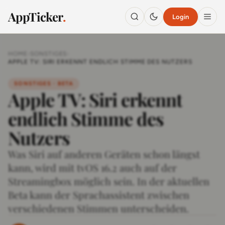
AppTicker
.
Login
HOME
›
SONSTIGES
›
APPLE TV: SIRI ERKENNT ENDLICH STIMME DES NUTZERS
SONSTIGES · BETA
Apple TV: Siri erkennt
endlich Stimme des
Nutzers
Was Siri auf anderen Geräten schon längst
kann, wird mit tvOS 16.2 auch auf der
Streamingbox möglich sein. In der aktuellen
Beta kann der Sprachassistent zwischen
verschiedenen Stimmen unterscheiden.