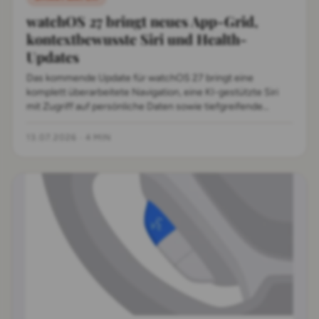
watchOS 27 bringt neues App-Grid,
kontextbewusste Siri und Health-
Updates
Das kommende Update für watchOS 27 bringt eine
komplett überarbeitete Navigation, eine KI-gestützte Siri
mit Zugriff auf persönliche Daten sowie tiefgreifende
Optimierungen für Gesundheit und Systemperformance.
13.07.2026
·
4 MIN