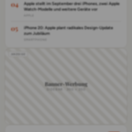
Apple stellt im September drei iPhones, zwei Apple
Watch-Modelle und weitere Geräte vor
APPLE
iPhone 20: Apple plant radikales Design-Update
zum Jubiläum
SMARTPHONE
Banner-Werbung
SIDEBAR · 300 × 250