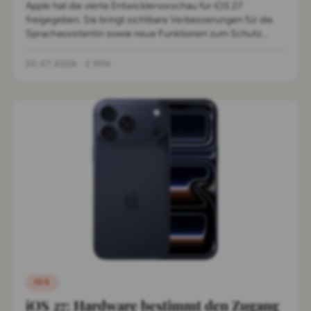
Apple hat die vierte Entwicklervorschau für iOS 27
freigegeben. Sie bringt sichtbare Verbesserungen für die
Sprachassistentin sowie neue Funktionen zum Schutz
persönlicher Gesundheitsdaten.
20.07.2026
·
2 MIN
IOS
iOS 27: Hardware bestimmt den Zugang