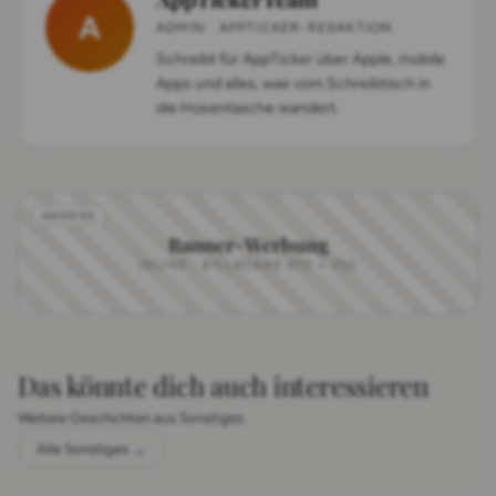
A
ADMIN · APPTICKER-REDAKTION
Schreibt für AppTicker über Apple, mobile
Apps und alles, was vom Schreibtisch in
die Hosentasche wandert.
Banner-Werbung
INLINE · BILLBOARD 970 × 250
Das könnte dich auch interessieren
Weitere Geschichten aus Sonstiges.
Alle Sonstiges →