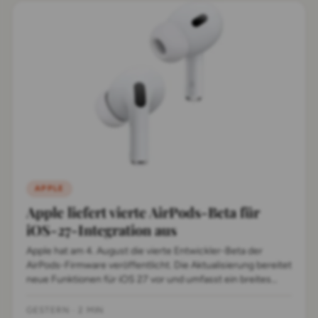
APPLE
Apple liefert vierte AirPods-Beta für
iOS-27-Integration aus
Apple hat am 4. August die vierte Entwickler-Beta der
AirPods-Firmware veröffentlicht. Die Aktualisierung bereitet
neue Funktionen für iOS 27 vor und umfasst ein breites
Modell-Portfolio.
GESTERN
·
2 MIN