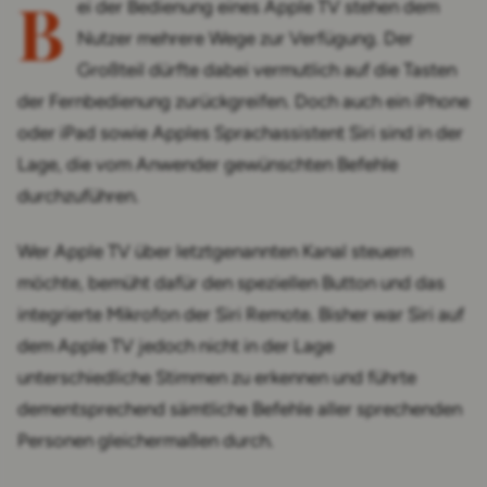
B
ei der Bedienung eines Apple TV stehen dem
Nutzer mehrere Wege zur Verfügung. Der
Großteil dürfte dabei vermutlich auf die Tasten
der Fernbedienung zurückgreifen. Doch auch ein iPhone
oder iPad sowie Apples Sprachassistent Siri sind in der
Lage, die vom Anwender gewünschten Befehle
durchzuführen.
Wer Apple TV über letztgenannten Kanal steuern
möchte, bemüht dafür den speziellen Button und das
integrierte Mikrofon der Siri Remote. Bisher war Siri auf
dem Apple TV jedoch nicht in der Lage
unterschiedliche Stimmen zu erkennen und führte
dementsprechend sämtliche Befehle aller sprechenden
Personen gleichermaßen durch.