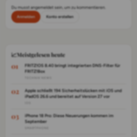
Du musst angemeldet sein, um zu kommentieren.
Anmelden
Konto erstellen
📈
Meistgelesen heute
FRITZ!OS 8.40 bringt integrierten DNS-Filter für
FRITZ!Box
TECHNIK NEWS
Apple schließt 194 Sicherheitslücken mit iOS und
iPadOS 26.6 und bereitet auf Version 27 vor
IOS
iPhone 18 Pro: Diese Neuerungen kommen im
September
SMARTPHONE