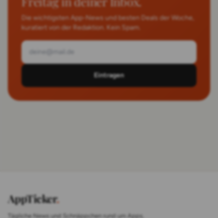
Freitag in deiner Inbox.
Die wichtigsten App-News und besten Deals der Woche,
kuratiert von der Redaktion. Kein Spam.
Eintragen
AppTicker
.
Tägliche News und Schnäppchen rund um Apps,