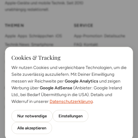
Apple-Geräte und mobile Technik. Seit 2010
unabhängig redaktionell.
THEMEN
SERVICE
Apple
Apps
Schnäppchen
iOS
App-Promotion
Detailsuche
Technik News
Smartphone
FAQ
Kontakt
App Review
Sonstiges
Tablet
Cookies & Tracking
Mac News
Smartwatch
Wir nutzen Cookies und vergleichbare Technologien, um die
Anleitungen
Gadgets
Seite zuverlässig auszuliefern. Mit Deiner Einwilligung
messen wir Reichweite per
Google Analytics
und zeigen
Werbung über
Google AdSense
(Anbieter: Google Ireland
RECHTLICHES
Ltd., bei Bedarf Übermittlung in die USA). Details und
Impressum
Kontakt
Widerruf in unserer
Datenschutzerklärung
.
Datenschutz
App FAQs
Nur notwendige
Einstellungen
Alle akzeptieren
© 2026 AppTicker News · Als Amazon-Partner verdienen wir an
qualifizierten Verkäufen.