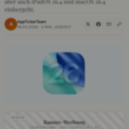
aber auch iPadOS 26.4 und macOS 26.4
einhergeht.
AppTickerTeam
A
18.03.2026
·
2 MIN. LESEZEIT
Banner-Werbung
LEADERBOARD · 970 × 250 / 728 × 90