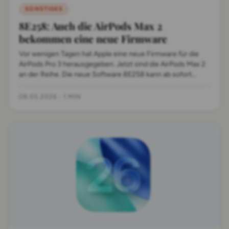
SONSTIGES
8E258: Auch die AirPods Max 2
bekommen eine neue Firmware
Vor wenigen Tagen hat Apple eine neue Firmware für die
AirPods Pro 3 herausgegeben. Jetzt sind die AirPods Max 2
an der Reihe. Die neue Software 8E258 kann ab sofort
installiert werden.
08.05.2026
·
1 MIN