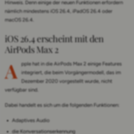
Hinweis. Denn einige der neuen Funktionen erfordern
nämlich mindestens iOS 26.4, iPadOS 26.4 oder
macOS 26.4.
iOS 26.4 erscheint mit den
AirPods Max 2
A
pple hat in die AirPods Max 2 einige Features
integriert, die beim Vorgängermodell, das im
Dezember 2020 vorgestellt wurde, nicht
verfügbar sind.
Dabei handelt es sich um die folgenden Funktionen:
Adaptives Audio
die Konver­sations­erkennung