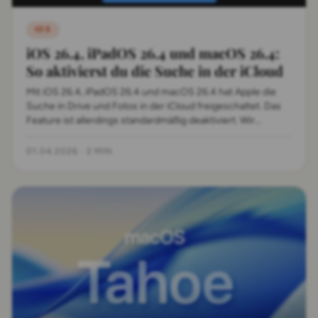
IOS
iOS 26.4, iPadOS 26.4 und macOS 26.4:
So aktivierst du die Suche in der iCloud
Mit iOS 26.4, iPadOS 26.4 und macOS 26.4 hat Apple die
Suche in Drive und Fotos in der iCloud freigeschaltet. Das
Feature ist allerdings standardmäßig deaktiviert. Wir
verraten euch, wie man es einschaltet.
01.04.2026
·
2 MIN