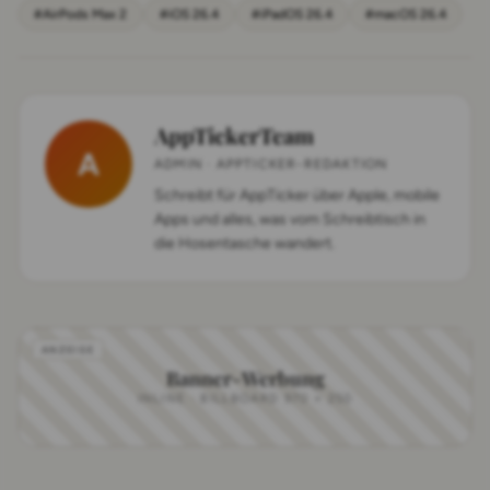
#AirPods Max 2
#iOS 26.4
#iPadOS 26.4
#macOS 26.4
AppTickerTeam
A
ADMIN · APPTICKER-REDAKTION
Schreibt für AppTicker über Apple, mobile
Apps und alles, was vom Schreibtisch in
die Hosentasche wandert.
Banner-Werbung
INLINE · BILLBOARD 970 × 250