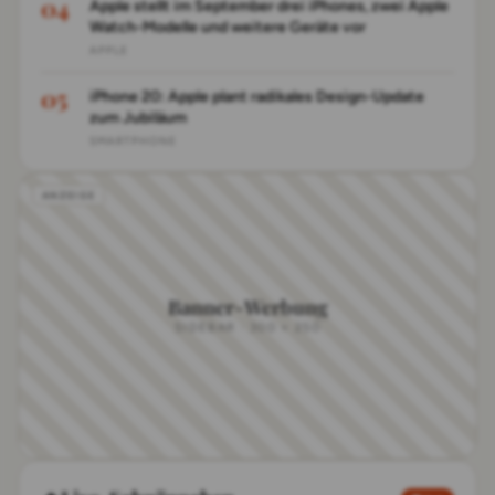
Apple stellt im September drei iPhones, zwei Apple
Watch-Modelle und weitere Geräte vor
APPLE
iPhone 20: Apple plant radikales Design-Update
zum Jubiläum
SMARTPHONE
Banner-Werbung
SIDEBAR · 300 × 250