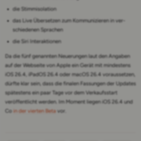
die Stimm­isolation
das Live Über­setzen zum Kommu­ni­zieren in ver­
schie­denen Sprachen
die Siri Inter­aktionen
Da die fünf genannten Neuerungen laut den Angaben
auf der Webseite von Apple ein Gerät mit mindestens
iOS 26.4, iPadOS 26.4 oder macOS 26.4 voraussetzen,
dürfte klar sein, dass die finalen Fassungen der Updates
spätestens ein paar Tage vor dem Verkaufsstart
veröffentlicht werden. Im Moment liegen iOS 26.4 und
Co
in der vierten Beta
vor.