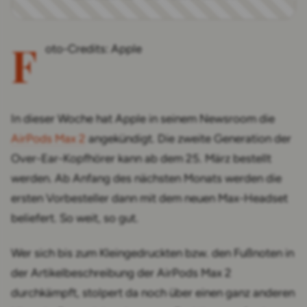
F
oto-Credits: Apple
In dieser Woche hat Apple in seinem Newsroom die
AirPods Max 2
angekündigt. Die zweite Generation der
Over-Ear-Kopfhörer kann ab dem 25. März bestellt
werden. Ab Anfang des nächsten Monats werden die
ersten Vorbesteller dann mit dem neuen Max-Headset
beliefert. So weit, so gut.
Wer sich bis zum Kleingedruckten bzw. den Fußnoten in
der Artikelbeschreibung der AirPods Max 2
durchkämpft, stolpert da noch über einen ganz anderen