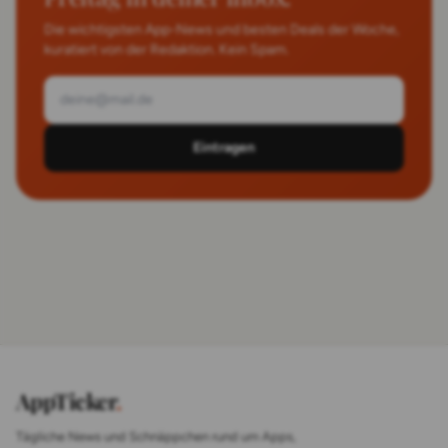
Die wichtigsten App-News und besten Deals der Woche,
kuratiert von der Redaktion. Kein Spam.
Eintragen
AppTicker
.
Tägliche News und Schnäppchen rund um Apps,