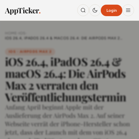
AppTicker
.
Login
HOME
›
IOS
›
IOS 26.4, IPADOS 26.4 & MACOS 26.4: DIE AIRPODS MAX 2
VERRATEN DEN VERÖFFENTLICHUNGSTERMIN
IOS · AIRPODS MAX 2
iOS 26.4, iPadOS 26.4 &
macOS 26.4: Die AirPods
Max 2 verraten den
Veröffentlichungstermin
Anfang April beginnt Apple mit der
Auslieferung der AirPods Max 2. Auf seiner
Webseite verrät der iPhone-Hersteller schon
jetzt, dass der Launch mit dem von iOS 26.4