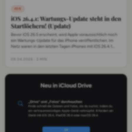
IOS
iOS 26.4.1: Wartungs-Update steht in den
Startlöchern! (Update)
Bevor iOS 26.5 erscheint, wird Apple voraussichtlich noch
ein Wartungs-Update für das iPhone veröffentlichen. Im
Netz waren in den letzten Tagen iPhones mit iOS 26.4.1
unterwegs. (Update: iOS 26.4.1 und iPadOS 26.4.1 sind da!)
09.04.2026
·
2 MIN