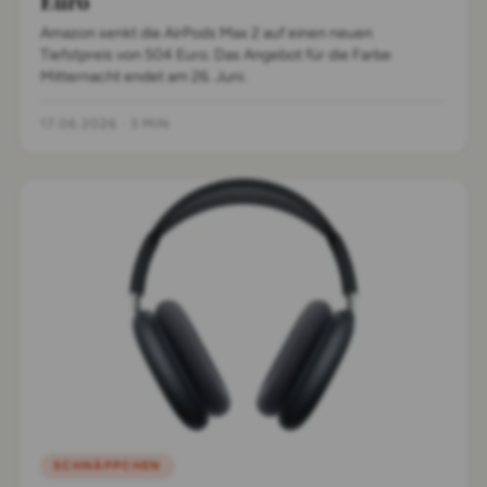
Euro
Amazon senkt die AirPods Max 2 auf einen neuen
Tiefstpreis von 504 Euro. Das Angebot für die Farbe
Mitternacht endet am 26. Juni.
17.06.2026
·
3 MIN
SCHNÄPPCHEN