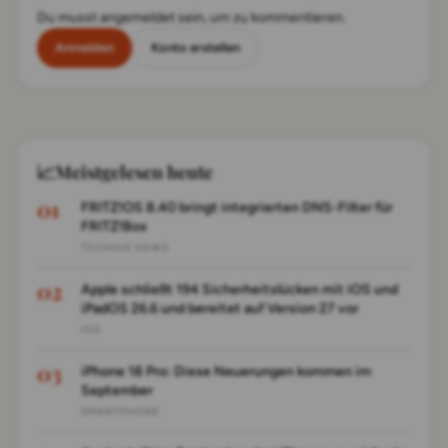
Du musst angemeldet sein, um zu kommentieren.
Anmelden
Konto erstellen
📈
Meistgelesen heute
FRITZ!OS 8.40 bringt integrierten DNS-Filter für
FRITZ!Box
TECHNIK NEWS
Apple schließt 194 Sicherheitslücken mit iOS und
iPadOS 26.6 und bereitet auf Version 27 vor
IOS
iPhone 18 Pro: Diese Neuerungen kommen im
September
SMARTPHONE