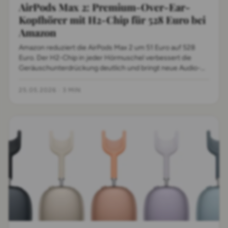
AirPods Max 2: Premium-Over-Ear-
Kopfhörer mit H2-Chip für 528 Euro bei
Amazon
Amazon reduziert die AirPods Max 2 um 51 Euro auf 528
Euro. Der H2-Chip in jeder Hörmuschel verbessert die
Geräuschunterdrückung deutlich und bringt neue Audio-
Features wie Adaptives Audio und Live-Übersetzung.
25.05.2026
·
3 MIN