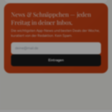
News & Schnäppchen — jeden
Freitag in deiner Inbox.
Die wichtigsten App-News und besten Deals der Woche,
kuratiert von der Redaktion. Kein Spam.
Eintragen