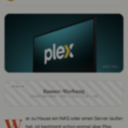
Bild: Plex
Banner-Werbung
LEADERBOARD · 970 × 250 / 728 × 90
W
er zu Hause ein NAS oder einen Server laufen
hat, ist bestimmt schon einmal über Plex