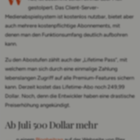
gestolpert. Das Client-Server-
Medienabspielsystem ist kostenlos nutzbar, bietet aber
auch mehrere kostenpflichtige Abonnements, mit
denen man den Funktionsumfang deutlich aufbohren
kann.
Zu den Abostufen zählt auch der „Lifetime Pass“, mit
welchem man sich durch eine einmalige Zahlung
lebenslangen Zugriff auf alle Premium-Features sichern
kann. Derzeit kostet das Lifetime-Abo noch 249,99
Dollar. Noch, denn die Entwickler haben eine drastische
Preiserhöhung angekündigt.
Ab Juli 500 Dollar mehr
n einem
Blogbeitrag
auf der Webseite von Plex