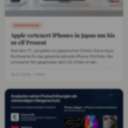
SMARTPHONE
Apple verteuert iPhones in Japan um bis
zu elf Prozent
Seit dem 17. Juli gelten im japanischen Online-Store neue
Richtwerte für das gesamte aktuelle iPhone-Portfolio. Der
schwache Yen gegenüber dem US-Dollar ist der
Hauptgrund für die Verteuerung.
18.07.2026
·
3 MIN