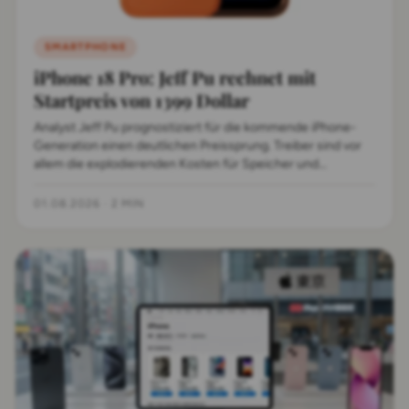
SMARTPHONE
iPhone 18 Pro: Jeff Pu rechnet mit
Startpreis von 1399 Dollar
Analyst Jeff Pu prognostiziert für die kommende iPhone-
Generation einen deutlichen Preissprung. Treiber sind vor
allem die explodierenden Kosten für Speicher und
Prozessoren.
01.08.2026
·
2 MIN