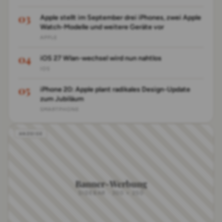
Apple stellt im September drei iPhones, zwei Apple
Watch-Modelle und weitere Geräte vor
APPLE
iOS 27 Wlan-wechsel wird nun nahtlos
IOS
iPhone 20: Apple plant radikales Design-Update
zum Jubiläum
SMARTPHONE
Banner-Werbung
SIDEBAR · 300 × 250