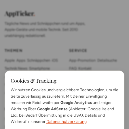
AppTicker
.
Tägliche News und Schnäppchen rund um Apps,
Apple-Geräte und mobile Technik. Seit 2010
unabhängig redaktionell.
THEMEN
SERVICE
Apple
Apps
Schnäppchen
iOS
App-Promotion
Detailsuche
Technik News
Smartphone
FAQ
Kontakt
App Review
Sonstiges
Tablet
Cookies & Tracking
Mac News
Smartwatch
Wir nutzen Cookies und vergleichbare Technologien, um die
Anleitungen
Gadgets
Seite zuverlässig auszuliefern. Mit Deiner Einwilligung
messen wir Reichweite per
Google Analytics
und zeigen
Werbung über
Google AdSense
(Anbieter: Google Ireland
RECHTLICHES
Ltd., bei Bedarf Übermittlung in die USA). Details und
Impressum
Kontakt
Widerruf in unserer
Datenschutzerklärung
.
Datenschutz
App FAQs