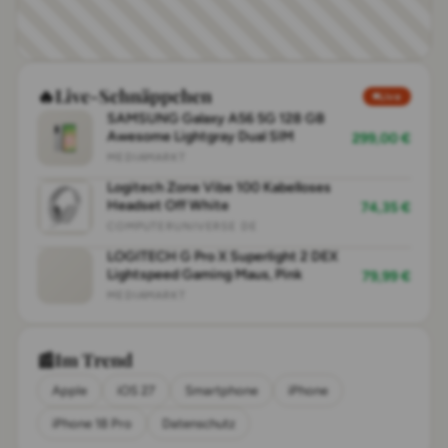
🔥
Live-Schnäppchen
Live
SAMSUNG Galaxy A56 5G 128 GB
Awesome Lightgray Dual SIM
299,00 €
MEDIAMARKT
Logitech Zone Vibe 100 Kabelloses
Headset Off White
74,35 €
COMPUTERUNIVERSE DE
LOGITECH G Pro X Superlight 2 DEX
Lightspeed Gaming Maus, Pink
79,99 €
MEDIAMARKT
📰
Im Trend
Apple
iOS 27
Smartphone
iPhone
iPhone 18 Pro
Datenschutz