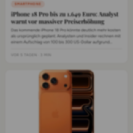
SMARTPHONE
iPhone 18 Pro bis zu 1.649 Euro: Analyst
warnt vor massiver Preiserhöhung
Das kommende iPhone 18 Pro könnte deutlich mehr kosten
als ursprünglich geplant. Analysten und Insider rechnen mit
einem Aufschlag von 100 bis 300 US-Dollar aufgrund
steigender Halbleiterkosten.
VOR 5 TAGEN
·
3 MIN