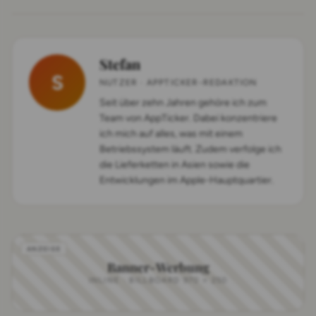
Stefan
S
NUTZER · APPTICKER-REDAKTION
Seit über zehn Jahren gehöre ich zum
Team von AppTicker. Dabei konzentriere
ich mich auf alles, was mit einem
Betriebssystem läuft. Zudem verfolge ich
die Lieferketten in Asien sowie die
Entwicklungen im Apple-Hauptquartier.
Banner-Werbung
INLINE · BILLBOARD 970 × 250