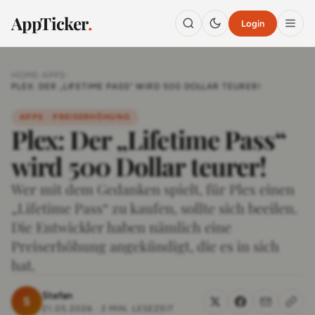
AppTicker
.
Login
HOME
›
APPS
›
PLEX: DER „LIFETIME PASS“ WIRD 500 DOLLAR TEURER!
APPS · PREISERHÖHUNG
Plex: Der „Lifetime Pass“
wird 500 Dollar teurer!
Wer mit dem Gedanken spielt, für Plex einen
„Lifetime Pass“ zu kaufen, sollte sich beeilen.
Die Entwickler haben nämlich eine
Preiserhöhung angekündigt, die es in sich
hat.
Stefan
S
21.05.2026
·
2 MIN. LESEZEIT