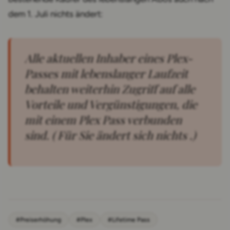
dem 1. Juli nichts ändert:
Alle aktuellen Inhaber eines Plex-
Passes mit lebenslanger Laufzeit
behalten weiterhin Zugriff auf alle
Vorteile und Vergünstigungen, die
mit einem Plex Pass verbunden
sind. ( Für Sie ändert sich nichts .)
#Preiserhöhung
#Plex
#Lifetime Pass