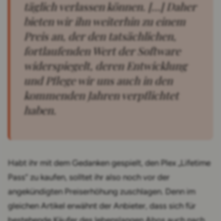
täglich verlassen können. […] Daher
bieten wir ihn weiterhin zu einem
Preis an, der den tatsächlichen,
fortlaufenden Wert der Software
widerspiegelt, deren Entwicklung
und Pflege wir uns auch in den
kommenden Jahren verpflichtet
haben.
Habt ihr mit dem Gedanken gespielt, den Plex „Lifetime
Pass“ zu kaufen, solltet ihr also noch vor der
angekündigten Preiserhöhung zuschlagen. Denn im
gleichen Artikel erwähnt der Anbieter, dass sich für
bestehende Käufer des lebenslangen Abos auch nach