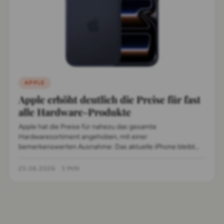
APPLE
Apple erhöht deutlich die Preise für fast
alle Hardware-Produkte
Apple hat die Preise für nahezu das gesamte
Hardwaresortiment angehoben, mit einer
bemerkenswerten Ausnahme: Das aktuelle iPhone bleibt
verschont. Die Mehrkosten reichen von 30 bis 500 Euro.
25.06.2026
·
3 MIN