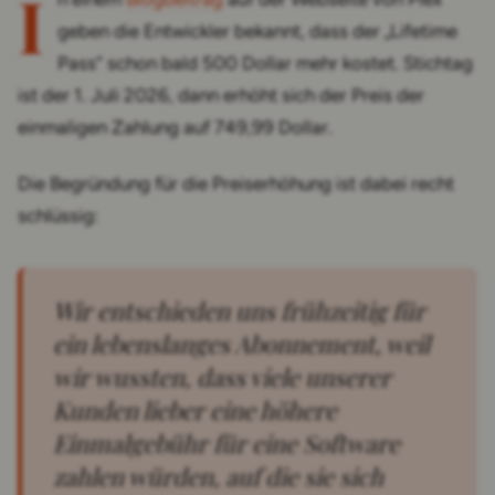
I
geben die Entwickler bekannt, dass der „Lifetime
Pass“ schon bald 500 Dollar mehr kostet. Stichtag
ist der 1. Juli 2026, dann erhöht sich der Preis der
einmaligen Zahlung auf 749,99 Dollar.
Die Begründung für die Preiserhöhung ist dabei recht
schlüssig:
Wir entschieden uns frühzeitig für
ein lebenslanges Abonnement, weil
wir wussten, dass viele unserer
Kunden lieber eine höhere
Einmalgebühr für eine Software
zahlen würden, auf die sie sich