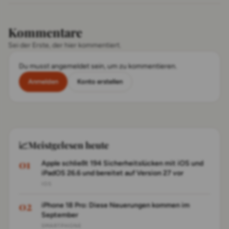
Kommentare
Sei der Erste, der hier kommentiert.
Du musst angemeldet sein, um zu kommentieren.
Anmelden
Konto erstellen
📈
Meistgelesen heute
Apple schließt 194 Sicherheitslücken mit iOS und
iPadOS 26.6 und bereitet auf Version 27 vor
IOS
iPhone 18 Pro: Diese Neuerungen kommen im
September
SMARTPHONE