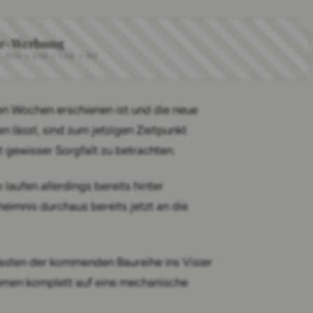
r-Werbung
970 × 250 / 728 × 90
gen Wochen erschienen ist und die neue
n lässt, sind zum jetzigen Zeitpunkt
 gewisser Sorgfalt zu betrachten.
aufen allerdings bereits hinter
eimnis durchaus bereits jetzt an die
Tasten der kommenden Baureihe ins Visier
hmen komplett auf eine mechanische