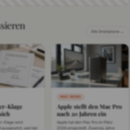
ssieren
Alle Smartphone →
MAC NEWS
er-Klage
Apple stellt den Mac Pro
sich
nach 20 Jahren ein
r-Klage wird
Apple hat den Mac Pro im März
ausgesetzt, weil der
2026 eingestellt. Zwanzig Jahre