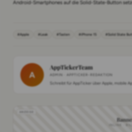
Android-Smartphones auf die Solid-State-Button setz
#Apple
#Leak
#Tasten
#iPhone 15
#Solid State Bu
AppTickerTeam
A
ADMIN · APPTICKER-REDAKTION
Schreibt für AppTicker über Apple, mobile A
Banne
INLINE · BI