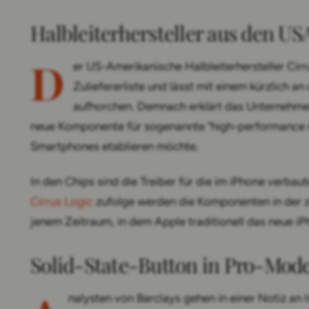
Halbleiterhersteller aus den US
D
er US-Amerikanische Halbleiterhersteller Cirr
Zuliefererliste und lässt mit einem kürzlich a
aufhorchen. Demnach erklärt das Unternehm
neue Komponente für sogenannte "high-performance m
Smartphones etablieren möchte.
In den Chips sind die Treiber für die im iPhone verba
Cirrus Logic
zufolge werden die Komponenten in der zw
jenem Zeitraum, in dem Apple traditionell das neue iP
Solid-State-Button in Pro-Mode
nalysten von Barclays gehen in einer Notiz an