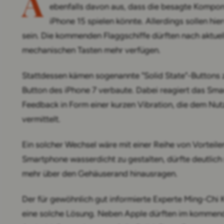
A
ebenfalls davon aus, dass die besagte Kompon
iPhone 15 spielen könnte. Allerdings sollen hi
sein. Die kommenden Flaggschiffe dürften nach aktuel
mechanischen Tasten mehr verfügen.
Stattdessen kämen sogenannte "Solid State"-Buttons 
Button des iPhone 7 verbaute. Dabei reagiert das Sma
Feedback in Form einer kurzen Vibration, die dem Nut
vermittelt.
Ein solcher Wechsel wäre mit einer Reihe von Vorteil
Smartphone wasserdicht zu gestalten, dürfte deutlic
mehr über den Gehäuserand hinausragen.
Der für gewöhnlich gut informierte Experte Ming-Chi 
eine solche Lösung. Neben Apple dürften im kommend