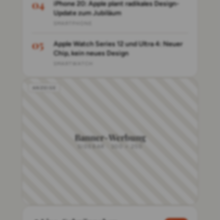
iPhone 20: Apple plant radikales Design-
Update zum Jubiläum
SMARTPHONE
Apple Watch Series 12 und Ultra 4: Neuer
Chip, kein neues Design
SMARTWATCH
Banner-Werbung
SIDEBAR · 300 × 250