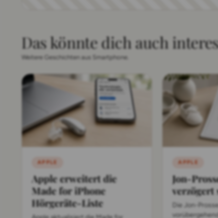
Das könnte dich auch intere
Weitere Geschichten aus Smartphone.
APPLE
APPLE
Apple erweitert die
Jon-Pross
Made for iPhone
verzögert 
Hörgeräte-Liste
Die Jon-Prosse
vorübergehend 
Apple aktualisiert die Made for