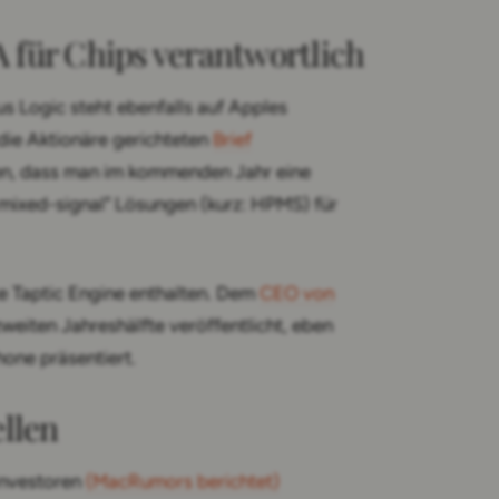
A für Chips verantwortlich
us Logic steht ebenfalls auf Apples
n die Aktionäre gerichteten
Brief
en, dass man im kommenden Jahr eine
ixed-signal" Lösungen (kurz: HPMS) für
ute Taptic Engine enthalten. Dem
CEO von
eiten Jahreshälfte veröffentlicht, eben
hone präsentiert.
llen
 Investoren
(MacRumors berichtet)