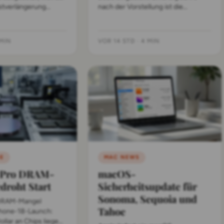
istverlängerung
nach der Vorstellung ist die
 Neugeborenen
professionelle Desktop-Baureihe
le stimmt vorläufig
nun endgültig Geschichte.
MIN
VOR 14 STD
·
4 MIN
E
MAC NEWS
8 Pro DRAM-
macOS-
droht Start
Sicherheitsupdate für
Sonoma, Sequoia und
DRAM-Mangel
Tahoe
Phone-18-Launch:
Dollar an Chips liegen