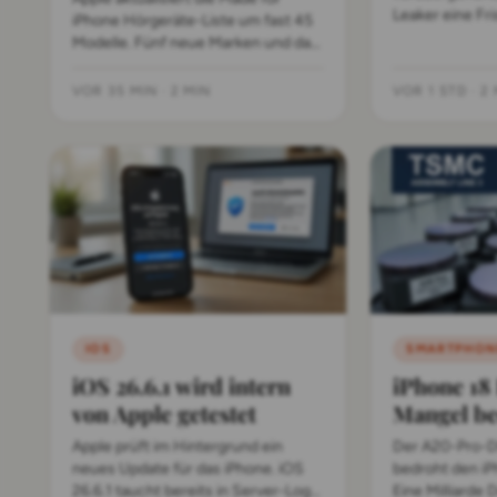
Leaker eine Fr
iPhone Hörgeräte-Liste um fast 45
wegen seines
Modelle. Fünf neue Marken und das
beantragt. App
MacBook Neo sind neu dabei.
zu.
VOR 35 MIN
·
2 MIN
VOR 1 STD
·
2 
IOS
SMARTPHON
iOS 26.6.1 wird intern
iPhone 1
von Apple getestet
Mangel be
Apple prüft im Hintergrund ein
Der A20-Pro-
neues Update für das iPhone. iOS
bedroht den i
26.6.1 taucht bereits in Server-Logs
Eine Milliarde 