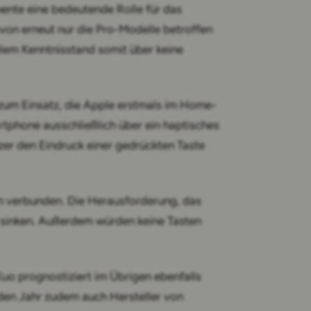
ente eine bedeutende Rolle für das
ervon erneut nur die Pro-Modelle betroffen
lem Kenntnisstand somit über keine
zum Einsatz, die Apple erstmals im Home-
rtphone ausschließlich über ein haptisches
zer den Eindruck einer gedrückten Taste
en verbunden. Die Herausforderung, das
h sinken. Außerdem würden keine Tasten
Kuo prognostiziert im Übrigen ebenfalls
en Jahr zudem auch Hersteller von