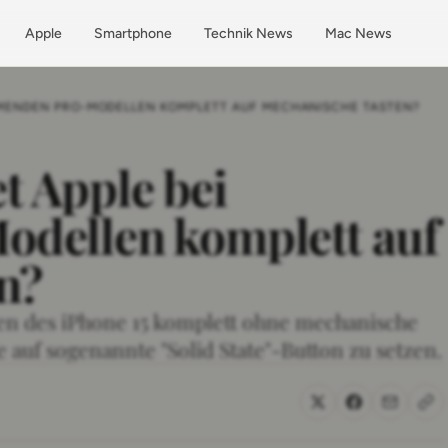
Apple
Smartphone
Technik News
Mac News
OMMENDEN PRO-MODELLEN KOMPLETT AUF MECHANISCHE TASTEN?
et Apple bei
dellen komplett auf
n?
ten des iPhone 15 komplett ohne mechanische
auf sogenannte "Solid State"-Button zu setzen.