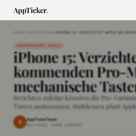
AppTicker
.
HOME
›
SMARTPHONE
›
IPHONE 15: VERZICHTET APPLE BEI K
SMARTPHONE · APPLE
iPhone 15: Verzicht
kommenden Pro-Mo
mechanische Taste
Berichten zufolge könnten die Pro-Varian
Tasten auskommen. Stattdessen plant Apple 
AppTickerTeam
A
24.11.2022
·
3 MIN. LESEZEIT