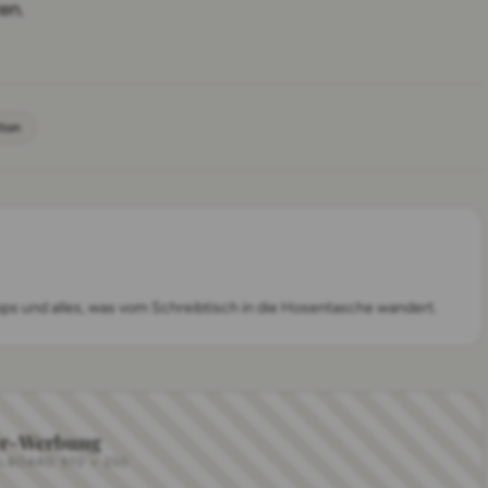
en.
tton
pps und alles, was vom Schreibtisch in die Hosentasche wandert.
r-Werbung
LLBOARD 970 × 250