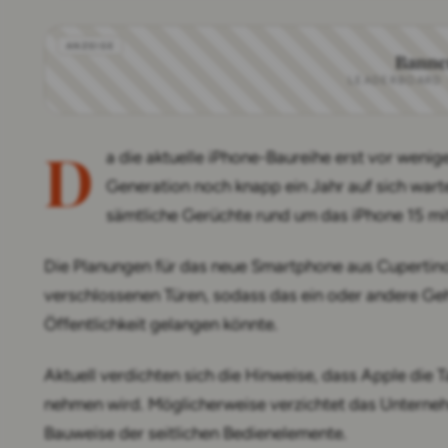
Banne
LEADERBOARD · 
D
a die aktuelle iPhone-Baureihe erst vor weni
Generation noch knapp ein Jahr auf sich warte
sämtliche Gerüchte rund um das iPhone 15 mit
Die Planungen für das neue Smartphone aus Cupertino l
verschlossenen Türen, sodass das ein oder andere Geh
Öffentlichkeit gelangen könnte.
Aktuell verdichten sich die Hinweise, dass Apple die 
nehmen wird. Möglicherweise verzichtet das Unterne
Bauweise der seitlichen Bedienelemente.