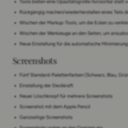
Tools bieten eine Opazitätsgröße horizontal statt ve
Rückgängig machen/wiederherstellen eines Teils
Wischen der Markup-Tools, um die Ecken zu verklei
Wischen der Werkzeuge an den Seiten, um anzudo
Neue Einstellung für die automatische Minimierung
Screenshots
Fünf Standard-Palettenfarben (Schwarz, Blau, Grün
Einstellung der Deckkraft
Neuer Löschknopf für mehrere Screenshots
Screenshot mit dem Apple Pencil
Ganzseitige Screenshots
Screenshots rasten an den Grenzen ein