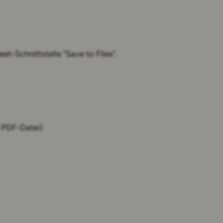
et-Schnittstelle "Save to Files".
r PDF-Datei)