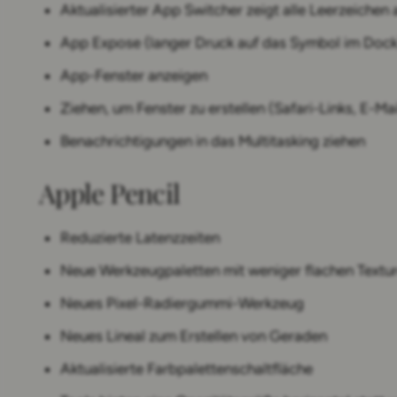
Aktualisierter App Switcher zeigt alle Leerzeichen 
App Expose (langer Druck auf das Symbol im Dock
App-Fenster anzeigen
Ziehen, um Fenster zu erstellen (Safari-Links, E-Mai
Benachrichtigungen in das Multitasking ziehen
Apple Pencil
Reduzierte Latenzzeiten
Neue Werkzeugpaletten mit weniger flachen Textu
Neues Pixel-Radiergummi-Werkzeug
Neues Lineal zum Erstellen von Geraden
Aktualisierte Farbpalettenschaltfläche