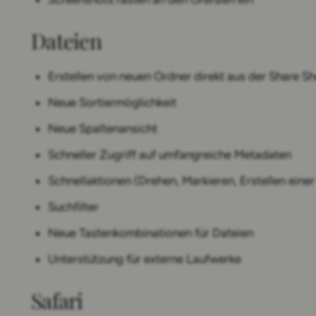
Dateien
Erstellen von neuen Ordner direkt aus der Share She
Neue Sortiermöglichkeit
Neue Spaltenansicht
Schneller Zugriff auf umfangreiche Metadaten
Schnellaktionen (Drehen, Markieren, Erstellen eine
Suchfilter
Neue Tastenkombinationen für Dateien
Unterstützung für externe Laufwerke
Safari