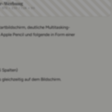
r-Werbung
970 × 250 / 728 × 90
artbildschirm, deutliche Multitasking-
pple Pencil und folgende in Form einer
6 Spalten)
gleichzeitig auf dem Bildschirm.