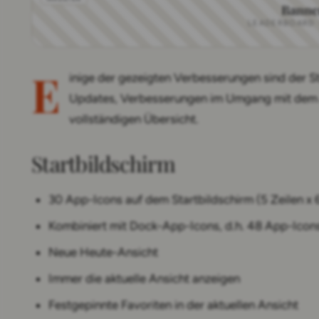
Banne
LEADERBOARD · 
E
inige der gezeigten Verbesserungen sind der St
Updates, Verbesserungen im Umgang mit dem A
vollständigen Übersicht.
Startbildschirm
30 App-Icons auf dem Startbildschirm (5 Zeilen x 
Kombiniert mit Dock-App-Icons, d.h. 48 App-Icons 
Neue Heute-Ansicht
Immer die aktuelle Ansicht anzeigen
Festgepinnte Favoriten in der aktuellen Ansicht