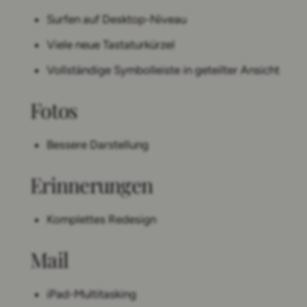
Surfen auf Desktop-Niveau
Viele neue Tastaturkürzel
Vollständige Symbolleiste in geteilter Ansicht
Fotos
Bessere Darstellung
Erinnerungen
Komplettes Redesign
Mail
iPad-Multitasking