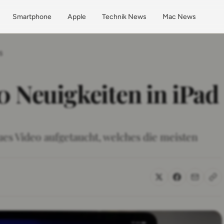
Smartphone
Apple
Technik News
Mac News
S
0 Neuigkeiten in iPad
ues Video aufgetaucht, welches die meisten