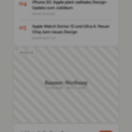
iPhone 20: Apple plant radikales Design-
Update zum Jubiläum
SMARTPHONE
Apple Watch Series 12 und Ultra 4: Neuer
Chip, kein neues Design
SMARTWATCH
Banner-Werbung
SIDEBAR · 300 × 250