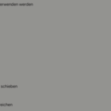
 verwenden werden
t schieben
reichen