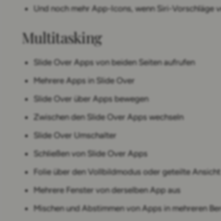
Und noch mehr App-Icons, wenn Siri-Vorschläge
Multitasking
Slide Over Apps von beiden Seiten aufrufen
Mehrere Apps in Slide Over
Slide Over über Apps bewegen
Zwischen den Slide Over Apps wechseln
Slide Over Umschalter
Schließen von Slide Over Apps
Folie über den Vollbildmodus oder geteilte Ansich
Mehrere Fenster von derselben App aus
Mischen und Abstimmen von Apps in mehreren Be