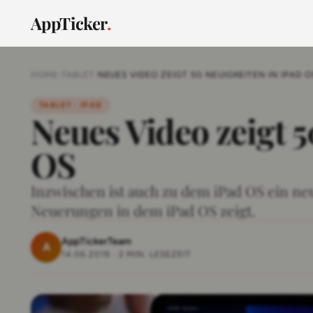
AppTicker
.
HOME
›
TABLET
›
NEUES VIDEO ZEIGT 50 NEUIGKEITEN IN IPAD O
TABLET · IPAD
Neues Video zeigt 5
OS
Inzwischen ist auch zu dem iPad OS ein ne
Neuerungen in dem iPad OS zeigt.
AppTickerTeam
A
14.06.2019
·
2 MIN. LESEZEIT