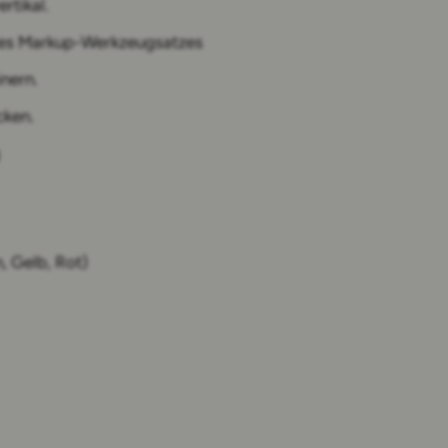
rtikal.
 des Markup-Werkzeugsatzes
nern.
cken.
, Gelb, Rot)