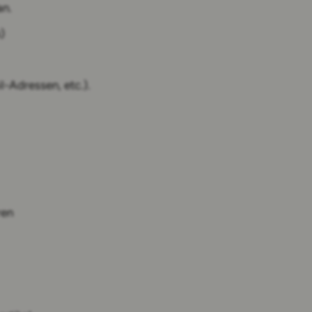
an.
)
l-Adressen, etc.).
ren